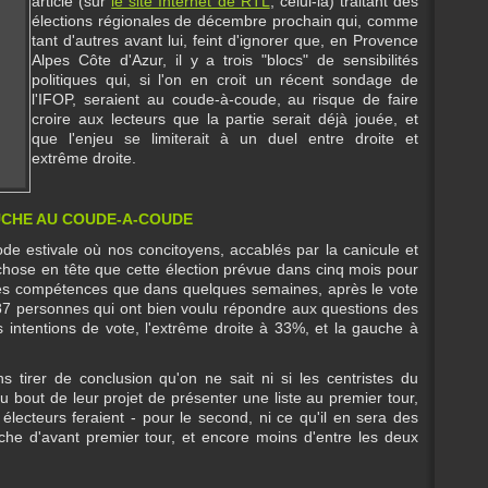
article (sur
le site Internet de RTL
, celui-là) traitant des
élections régionales de décembre prochain qui, comme
tant d'autres avant lui, feint d'ignorer que, en Provence
Alpes Côte d'Azur, il y a trois "blocs" de sensibilités
politiques qui, si l'on en croit un récent sondage de
l'IFOP, seraient au coude-à-coude, au risque de faire
croire aux lecteurs que la partie serait déjà jouée, et
que l'enjeu se limiterait à un duel entre droite et
extrême droite.
UCHE AU COUDE-A-COUDE
iode estivale où nos concitoyens, accablés par la canicule et
e chose en tête que cette élection prévue dans cinq mois pour
 les compétences que dans quelques semaines, après le vote
87 personnes qui ont bien voulu répondre aux questions des
 intentions de vote, l'extrême droite à 33%, et la gauche à
s tirer de conclusion qu'on ne sait ni si les centristes du
 bout de leur projet de présenter une liste au premier tour,
s électeurs feraient - pour le second, ni ce qu'il en sera des
uche d'avant premier tour, et encore moins d'entre les deux