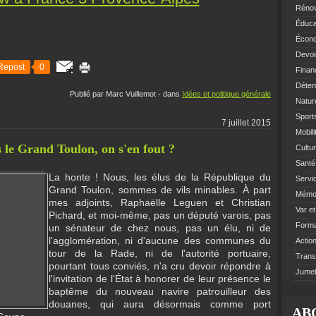
Rénov
Éduca
Écono
Devoi
Repost
0
Finan
Déten
Publié par Marc Vuillemot
-
dans
Idées et politique générale
Natur
Sports
7 juillet 2015
Mobil
s le Grand Toulon, on s'en fout ?
Cultur
Santé 
La honte ! Nous, les élus de la République du
Servi
Grand Toulon, sommes de vils minables. À part
Mémoi
mes adjoints, Raphaëlle Leguen et Christian
Var e
Pichard, et moi-même, pas un député varois, pas
Format
un sénateur de chez nous, pas un élu, ni de
l'agglomération, ni d'aucune des communes du
Action
tour de la Rade, ni de l'autorité portuaire,
Trans
pourtant tous conviés, n'a cru devoir répondre à
Jumel
l'invitation de l'État à honorer de leur présence le
baptême du nouveau navire patrouilleur des
douanes, qui aura désormais comme port
AB