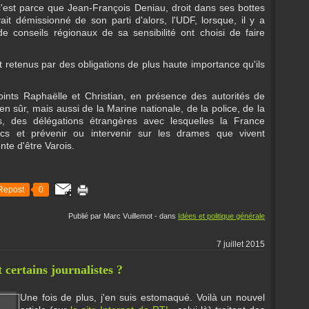
'est parce que Jean-François Deniau, droit dans ses bottes
ait démissionné de son parti d'alors, l'UDF, lorsque, il y a
e conseils régionaux de sa sensibilité ont choisi de faire
t retenus par des obligations de plus haute importance qu'ils
ints Raphaëlle et Christian, en présence des autorités de
en sûr, mais aussi de la Marine nationale, de la police, de la
s, des délégations étrangères avec lesquelles la France
fics et prévenir ou intervenir sur les drames que vivent
nte d'être Varois.
Repost
0
Publié par Marc Vuillemot
-
dans
Idées et politique générale
7 juillet 2015
 certains journalistes ?
Une fois de plus, j'en suis estomaqué. Voilà un nouvel