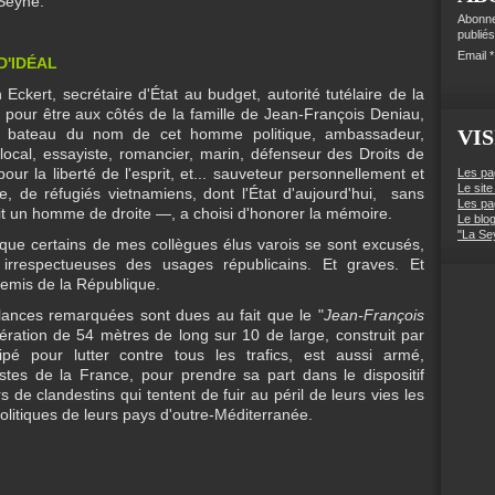
 Seyne.
Abonne
publiés
Email
D'IDÉAL
 Eckert, secrétaire d'État au budget, autorité tutélaire de la
nt pour être aux côtés de la famille de Jean-François Deniau,
u bateau du nom de cet homme politique, ambassadeur,
VIS
local, essayiste, romancier, marin, défenseur des Droits de
ur la liberté de l'esprit, et... sauveteur personnellement et
Les pa
Le site
 de réfugiés vietnamiens, dont l'État d'aujourd'hui, sans
Les pa
it un homme de droite —, a choisi d'honorer la mémoire.
Le blo
"La Se
 que certains de mes collègues élus varois se sont excusés,
irrespectueuses des usages républicains. Et graves. Et
emis de la République.
lances remarquées sont dues au fait que le "
Jean-François
nération de 54 mètres de long sur 10 de large, construit par
ipé pour lutter contre tous les trafics, est aussi armé,
tes de la France, pour prendre sa part dans le dispositif
de clandestins qui tentent de fuir au péril de leurs vies les
litiques de leurs pays d'outre-Méditerranée.