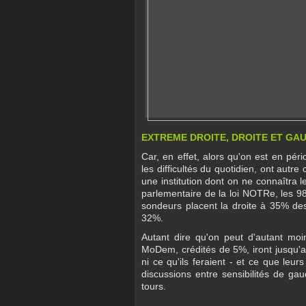
EXTREME DROITE, DROITE ET GA
Car, en effet, alors qu'on est en pér
les difficultés du quotidien, ont autr
une institution dont on ne connaîtra
parlementaire de la loi NOTRe, les 9
sondeurs placent la droite à 35% des
32%.
Autant dire qu'on peut d'autant moin
MoDem, crédités de 5%, iront jusqu'au
ni ce qu'ils feraient - et ce que leur
discussions entre sensibilités de ga
tours.