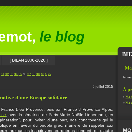
lemot,
le blog
BI
[ BILAN 2008-2020 ]
Ma
50
31
32
33
34
35
36
37
38
39
40
>
>>
Je vou
9 juillet 2015
À pr
omotive d'une Europe solidaire
>
Ma b
>
Ma g
ar France Bleu Provence, puis par France 3 Provence-Alpes,
rise
, avec la sénatrice de Paris Marie-Noëlle Lienemann, en
e génération", pour inviter, d'une part, nos concitoyens qui le
bolique en faveur du peuple grec, manière de rappeler aux
MO
leurs auxquelles les citoyens européens tiennent, et, d'autre