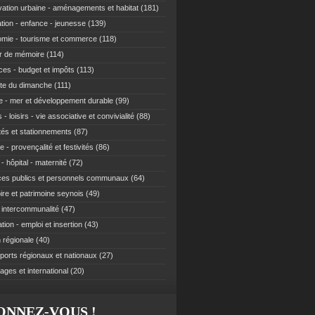
ation urbaine - aménagements et habitat
(181)
tion - enfance - jeunesse
(139)
mie - tourisme et commerce
(118)
r de mémoire
(114)
ces - budget et impôts
(113)
te du dimanche
(111)
e - mer et développement durable
(99)
 - loisirs - vie associative et convivialité
(88)
ités et stationnements
(87)
e - provençalité et festivités
(86)
- hôpital - maternité
(72)
ces publics et personnels communaux
(64)
re et patrimoine seynois
(49)
t intercommunalité
(47)
ion - emploi et insertion
(43)
 régionale
(40)
ports régionaux et nationaux
(27)
ages et international
(20)
ONNEZ-VOUS !