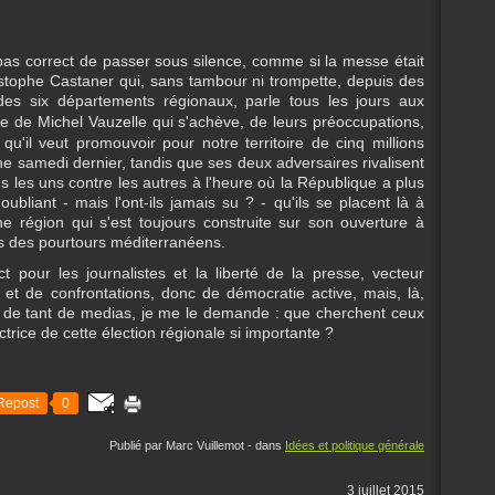
t pas correct de passer sous silence, comme si la messe était
stophe Castaner qui, sans tambour ni trompette, depuis des
des six départements régionaux, parle tous les jours aux
e de Michel Vauzelle qui s'achève, de leurs préoccupations,
 qu'il veut promouvoir pour notre territoire de cinq millions
yne samedi dernier, tandis que ses deux adversaires rivalisent
s les uns contre les autres à l'heure où la République a plus
ubliant - mais l'ont-ils jamais su ? - qu'ils se placent là à
e région qui s'est toujours construite sur son ouverture à
ts des pourtours méditerranéens.
 pour les journalistes et la liberté de la presse, vecteur
 et de confrontations, donc de démocratie active, mais, là,
s de tant de medias, je me le demande : que cherchent ceux
rice de cette élection régionale si importante ?
Repost
0
Publié par Marc Vuillemot
-
dans
Idées et politique générale
3 juillet 2015