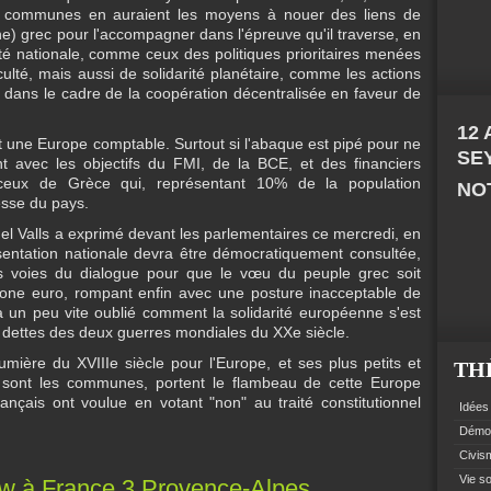
es communes en auraient les moyens à nouer des liens de
 grec pour l'accompagner dans l'épreuve qu'il traverse, en
rité nationale, comme ceux des politiques prioritaires menées
culté, mais aussi de solidarité planétaire, comme les actions
ns le cadre de la coopération décentralisée en faveur de
12
 une Europe comptable. Surtout si l'abaque est pipé pour ne
SE
t avec les objectifs du FMI, de la BCE, et des financiers
ceux de Grèce qui, représentant 10% de la population
NOT
esse du pays.
el Valls a exprimé devant les parlementaires ce mercredi, en
ésentation nationale devra être démocratiquement consultée,
 les voies du dialogue pour que le vœu du peuple grec soit
 zone euro, rompant enfin avec une posture inacceptable de
a un peu vite oublié comment la solidarité européenne s'est
 dettes des deux guerres mondiales du XXe siècle.
umière du XVIIIe siècle pour l'Europe, et ses plus petits et
TH
e sont les communes, portent le flambeau de cette Europe
ançais ont voulue en votant "non" au traité constitutionnel
Idées 
Démoc
Civism
Vie so
ew à France 3 Provence-Alpes