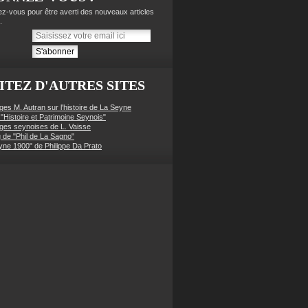
z-vous pour être averti des nouveaux articles
.
ITEZ D'AUTRES SITES
ges M. Autran sur l'histoire de La Seyne
 "Histoire et Patrimoine Seynois"
ges seynoises de L. Vaisse
g de "Phil de La Sagno"
yne 1900" de Philippe Da Prato