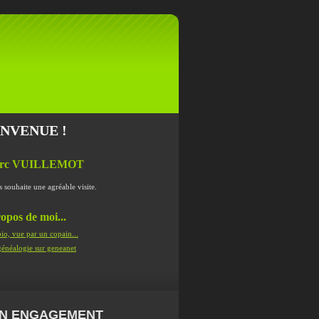
ENVENUE !
rc VUILLEMOT
s souhaite une agréable visite.
opos de moi...
io, vue par un copain...
énéalogie sur geneanet
N ENGAGEMENT