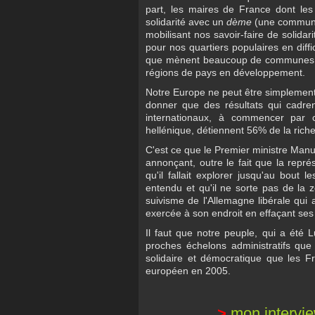
part, les maires de France dont l
solidarité avec un
dème
(une commune)
mobilisant nos savoir-faire de solida
pour nos quartiers populaires en diffi
que mènent beaucoup de communes da
régions de pays en développement.
Notre Europe ne peut être simplement
donner que des résultats qui cadren
internationaux, à commencer par 
hellénique, détiennent 56% de la rich
C'est ce que le Premier ministre Manu
annonçant, outre le fait que la repr
qu'il fallait explorer jusqu'au bout
entendu et qu'il ne sorte pas de la
suivisme de l'Allemagne libérale qui 
exercée à son endroit en effaçant ses
Il faut que notre peuple, qui a été L
proches échelons administratifs qu
solidaire et démocratique que les Fr
européen en 2005.
>
mon intervi