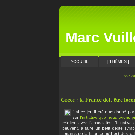
Marc Vuil
[ ACCUEIL ]
[ THÈMES ]
10
20
<<
<
30
Grèce : la France doit être loc
J'ai ce jeudi été questionné p
sur
l'initiative que nous avons p
relation avec l'association "Initiativ
peuvent, à faire un petit geste sym
tenants de la finance qu'il est des va