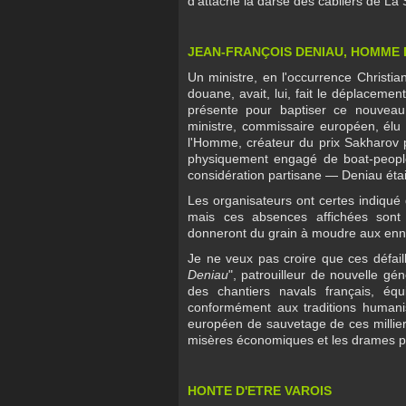
d'attache la darse des câbliers de La
JEAN-FRANÇOIS DENIAU, HOMME 
Un ministre, en l'occurrence Christian
douane, avait, lui, fait le déplaceme
présente pour baptiser ce nouvea
ministre, commissaire européen, élu 
l'Homme, créateur du prix Sakharov po
physiquement engagé de boat-people,
considération partisane — Deniau éta
Les organisateurs ont certes indiqué
mais ces absences affichées sont 
donneront du grain à moudre aux enn
Je ne veux pas croire que ces défail
Deniau
", patrouilleur de nouvelle gé
des chantiers navals français, équ
conformément aux traditions humanis
européen de sauvetage de ces milliers 
misères économiques et les drames po
HONTE D'ETRE VAROIS