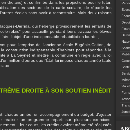
 en dix ans) et confirmée dans les projections pour le futur,
Rénov
fication des secteurs de la carte scolaire, de répartir les
Éduca
'autres écoles sans avoir à reconstruire. Mais deux raisons
Écono
:
Devoi
 Jacques-Derrida, qui héberge provisoirement les enfants de
Finan
'école-relais" pour accueillir pendant leurs travaux les élèves
Déten
ire l'objet d'une indispensable réhabilitation lourde ;
Natur
as pour l'emprise de l'ancienne école Eugénie-Cotton, de
Sports
la construction indispensable d'habitats pour répondre à la
Mobil
nte à La Seyne) et mettre la commune en règle avec la loi
 d'un million d'euros que l'État lui impose chaque année faute
Cultur
ciaux.
Santé 
Servi
Mémoi
Var e
XTRÊME DROITE À SON SOUTIEN INÉDIT
Format
Action
Trans
Jumel
met, chaque année, en accompagnement du budget, d'ajuster
r réaliser un programme réparti sur plusieurs exercices.
entement – leur cours, les crédits avaient même été réajustés
AB
'augmentation spectaculaire des coûts du chantier résultant