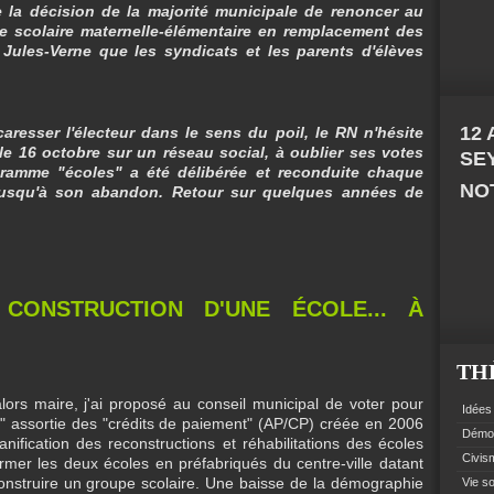
e la décision de la majorité municipale de renoncer au
e scolaire maternelle-élémentaire en remplacement des
Jules-Verne que les syndicats et les parents d'élèves
12
aresser l'électeur dans le sens du poil, le RN n'hésite
 16 octobre sur un réseau social, à oublier ses votes
SE
gramme "écoles" a été délibérée et reconduite chaque
NOT
 jusqu'à son abandon. Retour sur quelques années de
ONSTRUCTION D'UNE ÉCOLE... À
TH
lors maire, j'ai proposé au conseil municipal de voter pour
Idées 
e" assortie des "crédits de paiement" (AP/CP) créée en 2006
Démoc
anification des reconstructions et réhabilitations des écoles
Civism
rmer les deux écoles en préfabriqués du centre-ville datant
onstruire un groupe scolaire. Une baisse de la démographie
Vie so