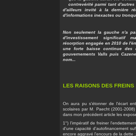
contrevérité parmi tant d'autres 
d'ailleurs invité à la dernière
r
d'informations inexactes ou tronqu
Non seulement la gauche n'a pas 
d'investissement significatif
résorption engagée en 2010 de l'é
une forte baisse continue des 
gouvernements Valls puis Cazeneu
nom...
LES RAISONS DES FREINS
On aura pu s'étonner de l'écart en
scolaires par M. Paecht (2001-2008)
dans mon précédent article les expose
1°) l'impératif de freiner l'endettemen
d'une capacité d'autofinancement suffi
encore aggravé l'encours de la dette ;