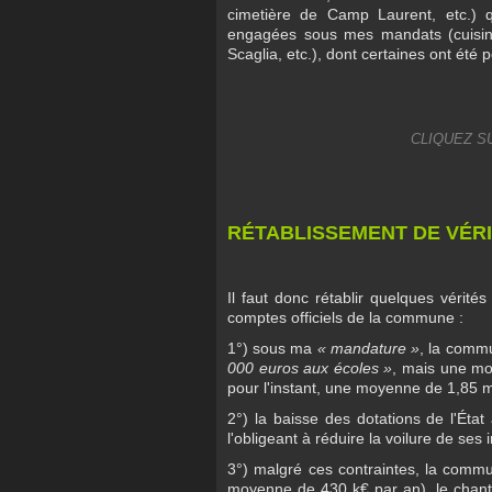
cimetière de Camp Laurent, etc.) q
engagées sous mes mandats (cuisine 
Scaglia, etc.), dont certaines ont été
CLIQUEZ S
RÉTABLISSEMENT DE VÉRI
Il faut donc rétablir quelques vérité
comptes officiels de la commune :
1°) sous ma
« mandature »
, la comm
000 euros aux écoles »
, mais une mo
pour l'instant, une moyenne de 1,85 mil
2°) la baisse des dotations de l'Éta
l'obligeant à réduire la voilure de ses
3°) malgré ces contraintes, la comm
moyenne de 430 k€ par an), le chan