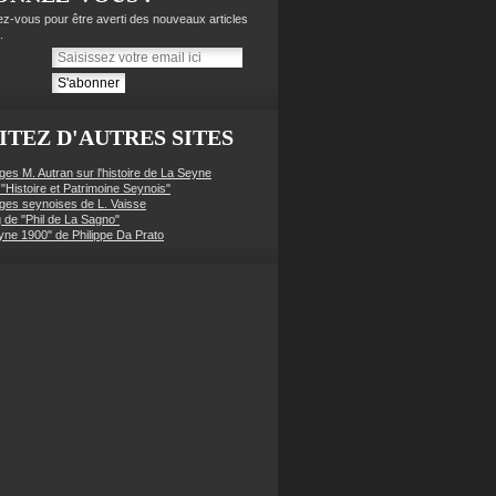
z-vous pour être averti des nouveaux articles
.
ITEZ D'AUTRES SITES
ges M. Autran sur l'histoire de La Seyne
 "Histoire et Patrimoine Seynois"
ges seynoises de L. Vaisse
g de "Phil de La Sagno"
yne 1900" de Philippe Da Prato