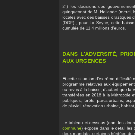
2°) les décisions des gouvernemen
quinquennat de M. Hollande (merci, le
locales avec des baisses drastiques de 
(DGF) ; pour La Seyne, cette baisse
cumulée de 11,4 millions d'euros.
DANS L'ADVERSITÉ, PRIO
AUX URGENCES
Et cette situation d'extrême difficul
programme relatives aux équipements 
ou revus à la baisse, d'autant que la
transférées en 2018 à la Métropole et
publiques, forêts, parcs urbains, esp
de pluvial, rénovation urbaine, habitat,
Le tableau ci-dessous (dont les donn
commune
) expose dans le détail le
deux mandats, certaines héritées de 