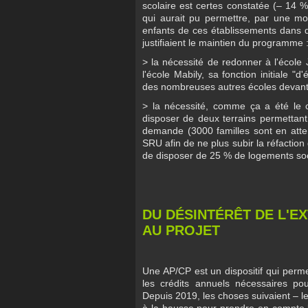
scolaire est certes constatée (– 14 %
qui aurait pu permettre, par une modi
enfants de ces établissements dans d
justifiaient le maintien du programme 
> la nécessité de redonner à l'école
l'école Mabily, sa fonction initiale "d
des nombreuses autres écoles devant fa
> la nécessité, comme ça a été le c
disposer de deux terrains permettant 
demande (3000 familles sont en atte
SRU afin de ne plus subir la réfaction
de disposer de 25 % de logements so
DU DÉSINTÉRÊT DE L'E
AU PROJET
Une AP/CP est un dispositif qui per
les crédits annuels nécessaires pou
Depuis 2019, les choses suivaient – l
à la hausse pour prendre en compte l