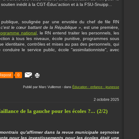
soutien inédit à la CGT-Éduc'action et à la FSU-Snuipp...
e publique, soulignée par une envolée du chef de file RN
 c’est le cœur battant de la République »
, est une première,
rogramme national
, le RN entend traiter les personnels, les
sélection à tous les niveaux, école punitive, programmes sous
que identitaire, contrôles et mises au pas des personnels, qui
 conduire le service public, école "assimilationniste", avec
Repost
0
Publié par Marc Vuillemot
-
dans
Éducation - enfance - jeunesse
2 octobre 2025
illance de la gauche pour les écoles ?... (2/2)
émontrais qu'affirmer dans la revue municipale seynoise
lante pour les investissements pour les écoles était une