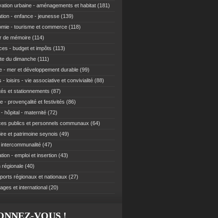
ation urbaine - aménagements et habitat
(181)
tion - enfance - jeunesse
(139)
mie - tourisme et commerce
(118)
r de mémoire
(114)
ces - budget et impôts
(113)
te du dimanche
(111)
e - mer et développement durable
(99)
 - loisirs - vie associative et convivialité
(88)
ités et stationnements
(87)
e - provençalité et festivités
(86)
- hôpital - maternité
(72)
ces publics et personnels communaux
(64)
re et patrimoine seynois
(49)
t intercommunalité
(47)
ion - emploi et insertion
(43)
 régionale
(40)
ports régionaux et nationaux
(27)
ages et international
(20)
ONNEZ-VOUS !