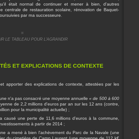
u'il était normal de continuer et mener à bien, d'autres
centrale de restauration scolaire, rénovation de Baquet-
 poursuivies par ma successeure.
UR LE TABLEAU POUR L'AGRANDIR
TÉS ET EXPLICATIONS DE CONTEXTE
s et apporter des explications de contexte, attestées par les
une n'a pas consacré une moyenne annuelle
« de 500 à 600
yenne de 2,2 millions d'euros par an sur les 12 ans (contre,
lion pour la municipalité actuelle) ;
t a causé une perte de 11,6 millions d'euros à la commune,
 investissements à partir de 2014 ;
une a mené à bien l'achèvement du Parc de la Navale (une
tier du cimetière de Camp Laurent (une moyenne de 112 k€