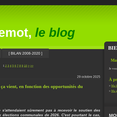
lemot,
le blog
BI
[ BILAN 2008-2020 ]
Ma
1
2
3
4
5
6
7
8
9
10
>
>>
Je vou
29 octobre 2025
À pr
, ça vient, en fonction des opportunités du
>
Ma b
>
Ma g
 s'attendaient sûrement pas à recevoir le soutien des
x élections communales de 2026. C'est pourtant le cas,
MO