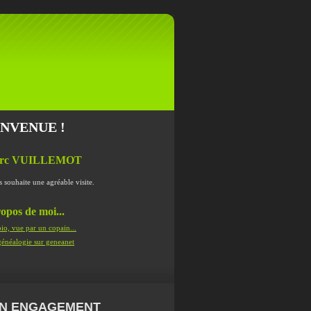
ENVENUE !
rc VUILLEMOT
s souhaite une agréable visite.
opos de moi...
io, vue par un copain...
énéalogie sur geneanet
N ENGAGEMENT