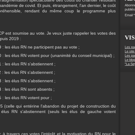
pandémie de covid. Et puis, étrangement, l'an dernier, le coût
Abonne
publiés
mpréhensible, rendant du même coup le programme plus
Email
P est soumise au vote. Je veux juste rappeler les votes des
VIS
puis 2019 :
: les élus RN ne participent pas au vote ;
Les pa
Le site
: les élus RN votent pour (unanimité du conseil municipal) ;
Les pa
Le blo
 : les élus RN s'abstiennent ;
"La Se
: les élus RN s'abstiennent ;
 : les élus RN s'abstiennent ;
 : les élus RN sont absents ;
 : les élus RN votent pour ;
 (celle qui entérine l'abandon du projet de construction du
s élus RN s'abstiennent (seuls les élus de gauche votent
 à travers ces votes l'intérêt et la motivation du RN pour le