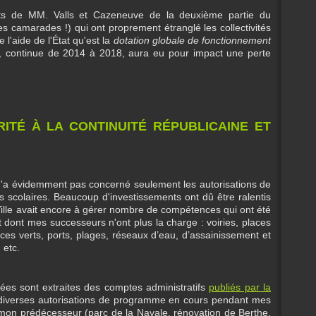
ts de MM. Valls et Cazeneuve de la deuxième partie du
s camarades !) qui ont proprement étranglé les collectivités
l'aide de l'État qu'est la
dotation globale de fonctionnement
, continue de 2014 à 2018, aura eu pour impact une perte
RITÉ À LA CONTINUITÉ RÉPUBLICAINE ET
té n'a évidemment pas concerné seulement les autorisations de
scolaires. Beaucoup d'investissements ont dû être ralentis
 Ville avait encore à gérer nombre de compétences qui ont été
 dont mes successeurs n'ont plus la charge : voiries, places
aces verts, ports, plages, réseaux d’eau, d’assainissement et
 etc.
ées sont extraites des comptes administratifs
publiés par la
s diverses autorisations de programme en cours pendant mes
mon prédécesseur (parc de la Navale, rénovation de Berthe,