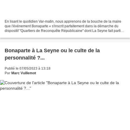
En lisant le quotidien Var-matin, nous apprenons de la bouche de la maire
que l'événement Bonaparte « s'inscrit parfaitement dans la démarche du
dispositif "Quartiers de Reconquête Républicaine" dont La Seyne fait partie
» ... Diantre ! On sait l'importance...
Bonaparte à La Seyne ou le culte de la
personnalité ?...
Publié le 07/05/2023 à 13:18
Par
Marc Vuillemot