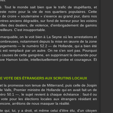
té. Tout le monde sait bien que le trafic de stupéfiants, et
te noire pour la vie de nos quartiers populaires. Cette
e de croire « souterraine » s'exerce au grand jour, dans nos
tres anciens dégradés, sur fond de terreur pour les voisins
amilles des dealers, de violence, d'embrigadement de gamins
eilleurs. C'est insupportable.
 remarquable, on le voit bien à La Seyne où les arrestations et
nombreuses, notamment depuis la mise en œuvre de la zone
 engagements — le numéro 52.2 — de Hollande, qui a bien été
ic est remplacé par un autre. On ne s'en sort pas. Pourquoi
des causes de cette gangrène, en supprimant la demande pour
 trouve Hamon lucide, intellectuellement probe et courageux. Et
 LE VOTE DES ÉTRANGERS AUX SCRUTINS LOCAUX
t la promesse non tenue de Mitterrand, puis celle de Jospin
e Valls, Premier ministre de Hollande qui en avait fait un de
 50.1 —, le sujet revient à chaque échéance : faut-il ou
 vote pour les élections locales aux étrangers résidant en
ncore, arrêtons de nous masquer la réalité.
e qui, lui, y a droit, et même celui d'être élu, d'un citoyen