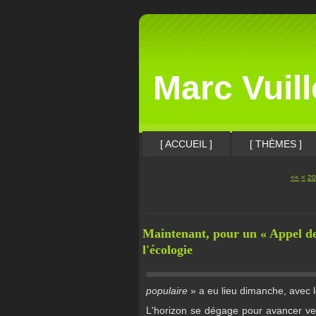
Marc Vuil
[ ACCUEIL ]
[ THÈMES ]
10
<<
<
20
Maintenant, pour un « Appel des
l'écologie
populaire
» a eu lieu dimanche, avec le
L'horizon se dégage pour avancer ve