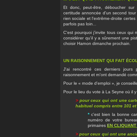
Et donc, peut-être, déboucher sur
certitude annoncée d'un second tour
rien sociale et l'extrême-droite certe
parfois pas loin...
C'est pourquoi j'invite tous ceux qui
considérer qu'il y a sûrement une pis
choisir Hamon dimanche prochain.
UN RAISONNEMENT QUI FAIT ÉCOLE
J'ai rencontré ces derniers jour
raisonnement et m'ont demandé commen
Pour le « mode d'emploi », je conseille
Pour le lieu du vote à La Seyne où il 
>
pour ceux qui ont une cart
habituel compris entre 101 et 
*
c'est bien la bonne car
numéro de votre burea
primaires
EN CLIQUANT 
>
pour ceux qui ont une anci