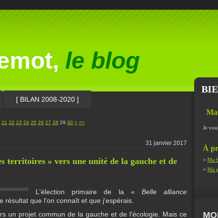
lemot,
le blog
BI
[ BILAN 2008-2020 ]
Ma
40
50
21
22
23
24
25
26
27
28
29
30
>
>>
Je vou
31 janvier 2017
À pr
 territoires » vers une unité de la gauche et de
>
Ma b
>
Ma g
L'élection primaire de la «
Belle alliance
 résultat que l'on connaît et que j'espérais.
rs un projet commun de la gauche et de l'écologie. Mais ce
MO