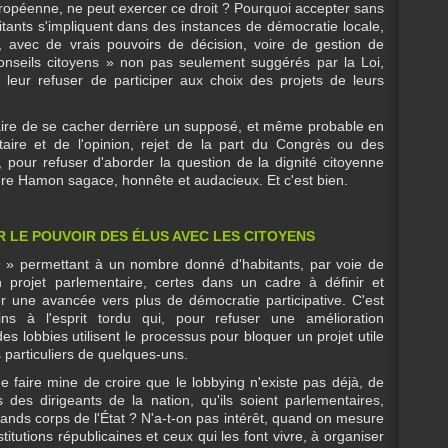
uropéenne, ne peut exercer ce droit ? Pourquoi accepter sans
bitants s'impliquent dans des instances de démocratie locale,
 avec de vrais pouvoirs de décision, voire de gestion de
conseils citoyens » non pas seulement suggérés par la Loi,
t leur refuser de participer aux choix des projets de leurs
aire de se cacher derrière un supposé, et même probable en
ntaire et de l'opinion, rejet de la part du Congrès ou des
 pour refuser d'aborder la question de la dignité citoyenne
dère Hamon sagace, honnête et audacieux. Et c'est bien.
R LE POUVOIR DES ÉLUS AVEC LES CITOYENS
n
» permettant à un nombre donné d'habitants, par voie de
 projet parlementaire, certes dans un cadre à définir et
une avancée vers plus de démocratie participative. C'est
ns à l'esprit tordu qui, pour refuser une amélioration
es lobbies utilisent le processus pour bloquer un projet utile
s particuliers de quelques-uns.
 faire mine de croire que le lobbying n'existe pas déjà, de
 des dirigeants de la nation, qu'ils soient parlementaires,
ds corps de l'État ? N'a-t-on pas intérêt, quand on mesure
titutions républicaines et ceux qui les font vivre, à organiser