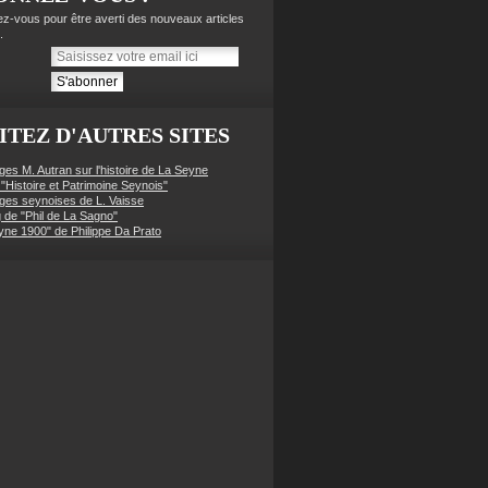
z-vous pour être averti des nouveaux articles
.
ITEZ D'AUTRES SITES
ges M. Autran sur l'histoire de La Seyne
 "Histoire et Patrimoine Seynois"
ges seynoises de L. Vaisse
g de "Phil de La Sagno"
yne 1900" de Philippe Da Prato