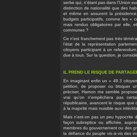
serbe qui, n'étant pas dans l'Union e
distinction de nationalité que des ha
et même en assurent la présidence,
budgets participatifs, comme les « 
mais rendus obligatoires par elle, e
communes ?
Ce n'est franchement pas très témér
l'état de la représentation parleme
citoyens participant à un referendum,
due à tous. Sur la question, je consi
IL PREND LE RISQUE DE PARTAGE
En imaginant enfin un «
49.3 citoye
pétition, de proposer ou bloquer un
préciser, Hamon me semble proposer 
vrai qu'on n'empêchera pas certai
républicaine, avancent le risque que d
à la majorité mais nuisible aux intérêt
Mais n'est-on pas un peu hypocrite de
façon subreptice ou affichée, auprès
membres du gouvernement ou des gran
la défiance du peuple vis-à-vis des ins