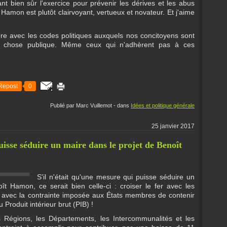
ant bien sûr l'exercice pour prévenir les dérives et les abus
 Hamon est plutôt clairvoyant, vertueux et novateur. Et j'aime
ure avec les codes politiques auxquels nos concitoyens sont
 la chose publique. Même ceux qui n'adhèrent pas à ces
Repost
0
Publié par Marc Vuillemot
-
dans
Idées et politique générale
25 janvier 2017
uisse séduire un maire dans le projet de Benoît
S'il n'était qu'une mesure qui puisse séduire un
t Hamon, ce serait bien celle-ci : croiser le fer avec les
ir avec la contrainte imposée aux États membres de contenir
 Produit intérieur brut (PIB) !
 Régions, les Départements, les Intercommunalités et les