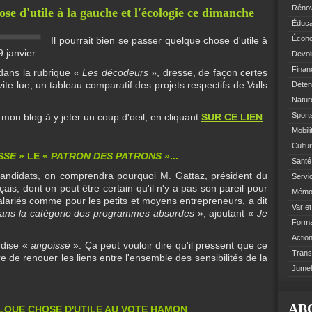
Rénov
ose d'utile à la gauche et l'écologie ce dimanche
Éduca
Écono
Il pourrait bien se passer quelque chose d'utile à
 janvier.
Devoi
Finan
 dans la rubrique «
Les décodeurs
», dresse, de façon certes
te lue, un tableau comparatif des projets respectifs de Valls
Déten
Natur
Sports
e mon blog à y jeter un coup d'oeil, en cliquant
SUR CE LIEN
.
Mobil
Cultur
SSE
» LE «
PATRON DES PATRONS
»...
Santé 
andidats, on comprendra pourquoi M. Gattaz, président du
Servi
çais, dont on peut être certain qu'il n'y a pas son pareil pour
Mémoi
salariés comme pour les petits et moyens entrepreneurs, a dit
Var e
dans la catégorie des programmes absurdes
», ajoutant «
Je
Format
Action
e dise «
angoissé
». Ça peut vouloir dire qu'il pressent que ce
Trans
de renouer les liens entre l'ensemble des sensibilités de la
Jumel
AB
UELQUE CHOSE D'UTILE AU VOTE HAMON