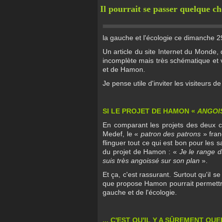
Il pourrait se passer quelque ch
la gauche et l'écologie ce dimanche 29
Un article du site Internet du Monde,
incomplète mais très schématique et vi
et de Hamon.
Je pense utile d'inviter les visiteurs d
SI LE PROJET DE HAMON «
ANGOI
En comparant les projets des deux c
Medef, le «
patron des patrons
» fran
flinguer tout ce qui est bon pour les 
du projet de Hamon : «
Je le range 
suis très angoissé sur son plan
».
Et ça, c'est rassurant. Surtout qu'il s
que propose Hamon pourrait permettre 
gauche et de l'écologie.
... C'EST QU'IL Y A SÛREMENT Q