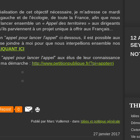
alisation de cet objectif nécessaire, je m'adresse ce mardi
gauche et de l'écologie, de toute la France, afin que nous
à lancer ensemble un
« Appel des territoires »
aux dirigeants
ls parviennent à un projet unique à offrir aux Français...
12
n "
appel pour lancer l'appel
" ci-dessous, il est possible aux
 se joindre à moi pour que nous interpellions ensemble nos
SE
IQUANT ICI
NOT
 "
appel pour lancer l'appel
" aux élus de leur connaissance
s ma démarche :
http://www.petitionpublique.fr/?pi=appterri
TH
Repost
0
Idées 
Publié par Marc Vuillemot
-
dans
Idées et politique générale
Démoc
Civism
27 janvier 2017
Vie so