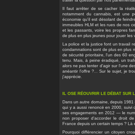
Il faut arrêter de se cacher la réali
notamment du cannabis, est une pes
économie qu'il est désolant de feindr
immeubles HLM et les rues de nos cen
et les passants, voire les propres f
de plus en plus jeunes pour jouer les v
La police et la justice font un travail
condamnations sont de plus en plus 
de sécurité prioritaire, l'un des 60
tenu. Mais, à peine éradiqué, un traf
alors ne pas tenter d'agir sur l'une 
anéantir l'offre ?... Sur le sujet, je
j'apprécie.
IL OSE RÉOUVRIR LE DÉBAT SUR
Dans un autre domaine, depuis 1981 e
qui y a aussi renoncé en 2000, suivi d
ses engagements en 2012 — le numéro
non proposer d'accorder le droit de
France depuis un certain temps ? Là e
Pourquoi différencier un citoyen croat