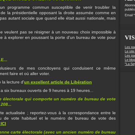
Abonne
 un programme commun susceptible de venir troubler la
publiés
 de la présidentielle opposant la droite assumée comme en
Email
s pas autant sociale que quand elle était aussi nationale, mais
 ne veulent pas se résigner à un nouveau choix impossible à
VIS
te à explorer en poussant la porte d'un bureau de vote pour
Les pa
Le site
Les pa
...
Le blo
"La Se
s plusieurs de mes concitoyens qui conduisent ce même
t faire et où aller voter.
 la lecture d'
un excellent article de Libération
y a six bureaux ouverts de 9 heures à 19 heures...
e électorale qui comporte un numéro de bureau de vote
208...
te actualisée ; reportez-vous à la correspondance entre le
u de vote habituel et le numéro de bureau de vote des
ICI
enne carte électorale (avec un ancien numéro de bureau