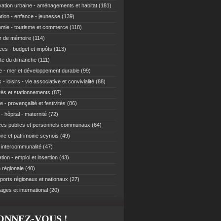
ation urbaine - aménagements et habitat
(181)
tion - enfance - jeunesse
(139)
mie - tourisme et commerce
(118)
r de mémoire
(114)
ces - budget et impôts
(113)
te du dimanche
(111)
e - mer et développement durable
(99)
 - loisirs - vie associative et convivialité
(88)
ités et stationnements
(87)
e - provençalité et festivités
(86)
- hôpital - maternité
(72)
ces publics et personnels communaux
(64)
re et patrimoine seynois
(49)
t intercommunalité
(47)
ion - emploi et insertion
(43)
 régionale
(40)
ports régionaux et nationaux
(27)
ages et international
(20)
ONNEZ-VOUS !