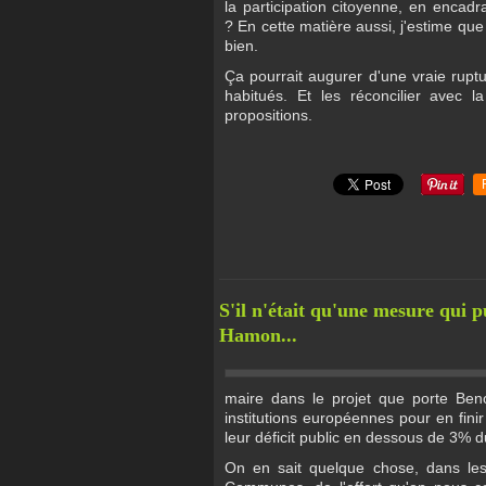
la participation citoyenne, en encadr
? En cette matière aussi, j'estime que
bien.
Ça pourrait augurer d'une vraie rupt
habitués. Et les réconcilier avec
propositions.
S'il n'était qu'une mesure qui p
Hamon...
maire dans le projet que porte Benoî
institutions européennes pour en fin
leur déficit public en dessous de 3% du
On en sait quelque chose, dans les