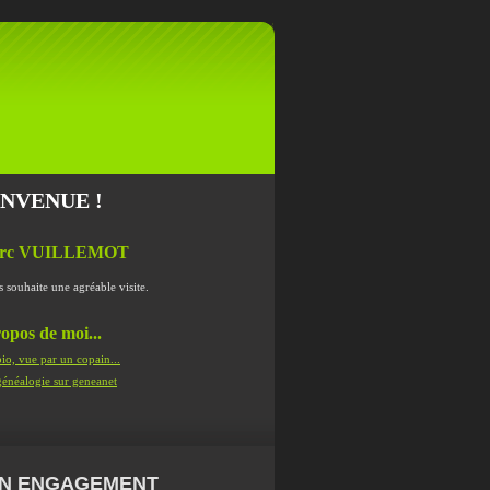
ENVENUE !
rc VUILLEMOT
s souhaite une agréable visite.
opos de moi...
io, vue par un copain...
énéalogie sur geneanet
N ENGAGEMENT