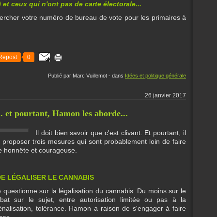
 et ceux qui n'ont pas de carte électorale...
ercher votre numéro de bureau de vote pour les primaires à
Repost
0
Publié par Marc Vuillemot
-
dans
Idées et politique générale
26 janvier 2017
.. et pourtant, Hamon les aborde...
Il doit bien savoir que c'est clivant. Et pourtant, il
 proposer trois mesures qui sont probablement loin de faire
he honnête et courageuse.
DE LÉGALISER LE CANNABIS
questionne sur la légalisation du cannabis. Du moins sur le
débat sur le sujet, entre autorisation limitée ou pas à la
énalisation, tolérance. Hamon a raison de s'engager à faire
res.