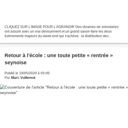
CLIQUEZ SUR L'IMAGE POUR L'AGRANDIR Des dizaines de volontaires
ont assuré avec un vrai dévouement et un grand savoir-faire les deux
événements majeurs du week-end qui s'achève : la distribution des
masques « grand public » aux Seynois qui n'avaient pas...
Retour à l'école : une toute petite « rentrée »
seynoise
Publié le 18/05/2020 à 05:00
Par
Marc Vuillemot