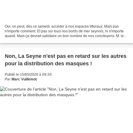
Oui, on peut, dès ce samedi, accéder à nos espaces littoraux. Mais pas
n'importe comment. Et pas sur tous nos bords de mer seynois, ni n'importe
quand. Mais ça devrait satisfaire un bon nombre de nos concitoyens. M. le
préfet l'a permis par arrêté, de...
Non, La Seyne n'est pas en retard sur les autres
pour la distribution des masques !
Publié le 15/05/2020 à 09:34
Par
Marc Vuillemot