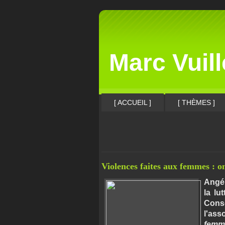
Marc Vuil
[ ACCUEIL ]
[ THÈMES ]
Violences faites aux femmes : o
Angél
la lu
Conse
l'ass
femm