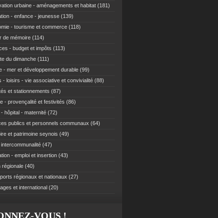
ation urbaine - aménagements et habitat
(181)
tion - enfance - jeunesse
(139)
mie - tourisme et commerce
(118)
r de mémoire
(114)
ces - budget et impôts
(113)
te du dimanche
(111)
e - mer et développement durable
(99)
 - loisirs - vie associative et convivialité
(88)
ités et stationnements
(87)
e - provençalité et festivités
(86)
- hôpital - maternité
(72)
ces publics et personnels communaux
(64)
re et patrimoine seynois
(49)
t intercommunalité
(47)
ion - emploi et insertion
(43)
 régionale
(40)
ports régionaux et nationaux
(27)
ages et international
(20)
ONNEZ-VOUS !