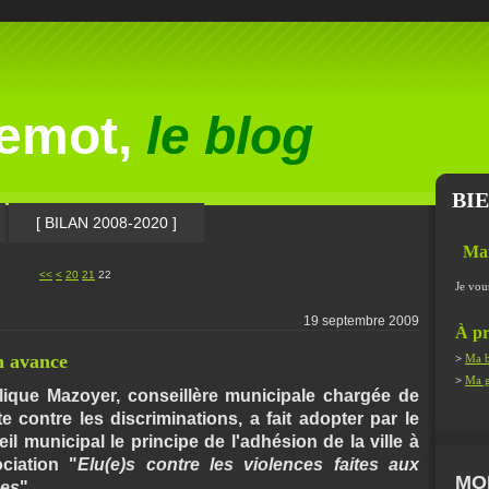
lemot,
le blog
BI
[ BILAN 2008-2020 ]
Ma
10
<<
<
20
21
22
Je vou
19 septembre 2009
À pr
n avance
>
Ma b
>
Ma g
ique Mazoyer, conseillère municipale chargée de
tte contre les discriminations, a fait adopter par le
il municipal le principe de l'adhésion de la ville à
ociation "
Elu(e)s contre les violences faites aux
MO
es
"
.