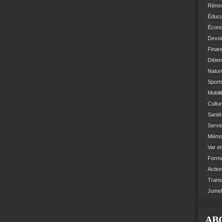
Rénov
Éduca
Écono
Devoi
Finan
Déten
Natur
Sports
Mobil
Cultur
Santé 
Servi
Mémoi
Var e
Format
Action
Trans
Jumel
AB