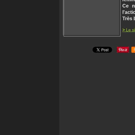
Ce n
l'act
Très 
>
Le si