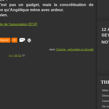
'est pas un gadget, mais la concrétisation de
ion qu'Angélique mène avec ardeur.
bien.
te de l'association ECVF
12
SE
Repost
0
NOT
-
dans
Civisme - prévention et sécurité
10
<<
<
20
21
22
TH
Idées 
Démoc
Civism
Vie so