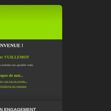
ENVENUE !
rc VUILLEMOT
s souhaite une agréable visite.
opos de moi...
io, vue par un copain...
énéalogie sur geneanet
N ENGAGEMENT