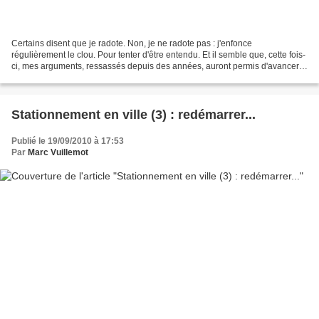
Certains disent que je radote. Non, je ne radote pas : j'enfonce
régulièrement le clou. Pour tenter d'être entendu. Et il semble que, cette fois-
ci, mes arguments, ressassés depuis des années, auront permis d'avancer.
Je reconnais bien volontiers que...
Stationnement en ville (3) : redémarrer...
Publié le 19/09/2010 à 17:53
Par
Marc Vuillemot