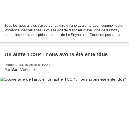
Tous les spécialistes s'accordent à dire qu'une agglomération comme Toulon
Provence Méditerranée (TPM) se doit de disposer d'une ligne de tramway
reliant les principaux pôles urbains, de La Seyne à La Garde en passant par
Toulon, ville-centre. Et je crois...
Un autre TCSP : nous avons été entendus
Publié le 04/10/2010 à 06:21
Par
Marc Vuillemot