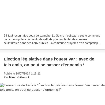
S'il faut reconnaître ceux de sa maire, La Seyne n'est pas la seule commune
de la métropole a consentir des efforts pour implanter des œuvres
sculpturales dans ses lieux publics. La commune d'Hyères n'en comptait pas
moins de 157 en 2019 et a poursuivi...
Élection législative dans l'ouest Var : avec de
tels amis, on peut se passer d'ennemis !
Publié le 10/07/2024 à 15:11
Par
Marc Vuillemot