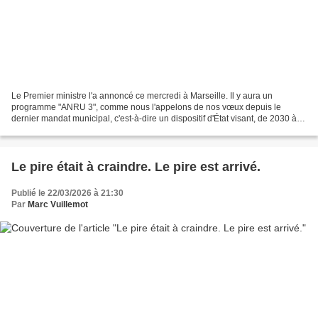
Le Premier ministre l'a annoncé ce mercredi à Marseille. Il y aura un
programme "ANRU 3", comme nous l'appelons de nos vœux depuis le
dernier mandat municipal, c'est-à-dire un dispositif d'État visant, de 2030 à
2040, à la rénovation et la redynamisation...
Le pire était à craindre. Le pire est arrivé.
Publié le 22/03/2026 à 21:30
Par
Marc Vuillemot