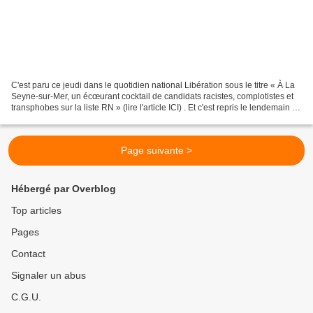
C'est paru ce jeudi dans le quotidien national Libération sous le titre « À La
Seyne-sur-Mer, un écœurant cocktail de candidats racistes, complotistes et
transphobes sur la liste RN » (lire l'article ICI) . Et c'est repris le lendemain en
matinée sur...
Page suivante >
Hébergé par Overblog
Top articles
Pages
Contact
Signaler un abus
C.G.U.