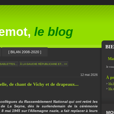
lemot,
le blog
BI
[ BILAN 2008-2020 ]
Ma
SABLETTES...
À LA GAUCHE RÉPUBLICAINE ET... >>
Je vou
12 mai 2026
À pr
elle, de chant de Vichy et de drapeaux...
>
Ma b
>
Ma g
 collègues du Rassemblement National qui ont retiré les
 de La Seyne, dès le surlendemain de la cérémonie
8 mai 1945 sur l'Allemagne nazie, a fait replacer à leurs
MO