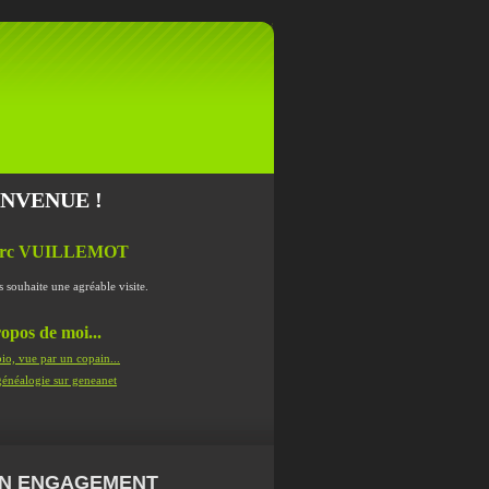
ENVENUE !
rc VUILLEMOT
s souhaite une agréable visite.
opos de moi...
io, vue par un copain...
énéalogie sur geneanet
N ENGAGEMENT