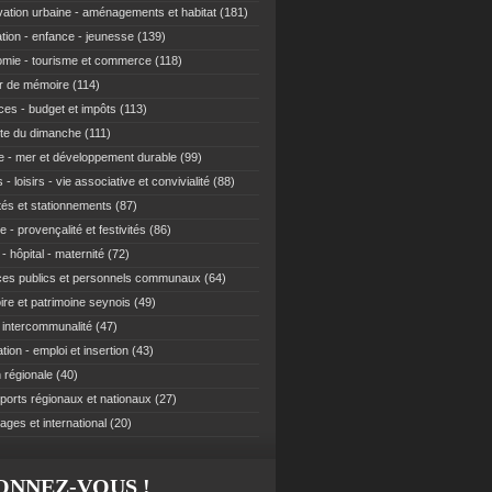
ation urbaine - aménagements et habitat
(181)
tion - enfance - jeunesse
(139)
mie - tourisme et commerce
(118)
r de mémoire
(114)
ces - budget et impôts
(113)
te du dimanche
(111)
e - mer et développement durable
(99)
 - loisirs - vie associative et convivialité
(88)
ités et stationnements
(87)
e - provençalité et festivités
(86)
- hôpital - maternité
(72)
ces publics et personnels communaux
(64)
re et patrimoine seynois
(49)
t intercommunalité
(47)
ion - emploi et insertion
(43)
 régionale
(40)
ports régionaux et nationaux
(27)
ages et international
(20)
ONNEZ-VOUS !