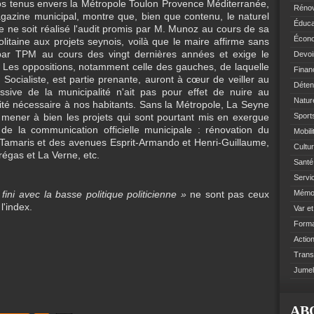
os tenus envers la Métropole Toulon Provence Méditerranée,
Rénov
gazine municipal, montre que, bien que contenu, le naturel
Éduca
 ne soit réalisé l'audit promis par M. Munoz au cours de sa
Écono
itaine aux projets seynois, voilà que le maire affirme sans
ar TPM au cours des vingt dernières années et exige le
Devoi
 Les oppositions, notamment celle des gauches, de laquelle
Finan
Socialiste, est partie prenante, auront à cœur de veiller au
Déten
sive de la municipalité n'ait pas pour effet de nuire au
Natur
ité nécessaire à nos habitants. Sans la Métropole, La Seyne
de mener à bien les projets qui sont pourtant mis en exergue
Sports
 de la communication officielle municipale : rénovation du
Mobil
de Tamaris et des avenues Esprit-Armando et Henri-Guillaume,
Cultur
égas et La Verne, etc.
Santé 
Servi
fini avec la basse politique politicienne »
ne sont pas ceux
Mémoi
l'index.
Var e
Format
Action
Trans
Jumel
AB