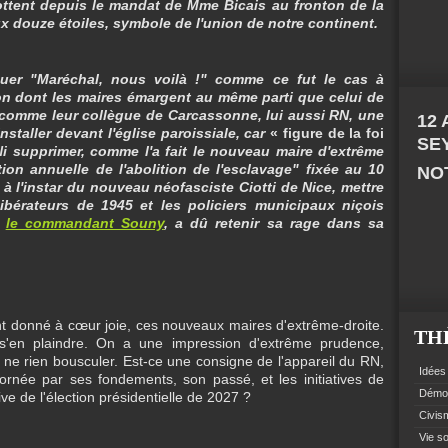
ottent depuis le mandat de Mme Bicais au fronton de la
aux douze étoiles, symbole de l'union de notre continent.
uer "Maréchal, nous voilà !" comme ce fut le cas à
on dont les maires émargent au même parti que celui de
é, comme leur collègue de Carcassonne, lui aussi RN, une
12
installer devant l'église paroissiale, car
« figure de la foi
SE
. Ni supprimer, comme l'a fait le nouveau maire d'extrême
ion annuelle de l'abolition de l'esclavage" fixée au 10
NOT
 à l'instar du nouveau néofasciste Ciotti de Nice, mettre
ibérateurs de 1945 et les policiers municipaux niçois
,
le commandant Souny
, a dû retenir sa rage dans sa
nt donné à cœur joie, ces nouveaux maires d'extrême-droite.
TH
'en plaindre. On a une impression d'extrême prudence,
e ne rien bousculer. Est-ce une consigne de l'appareil du RN,
Idées 
ornée par ses fondements, son passé, et les initiatives de
Démoc
ve de l'élection présidentielle de 2027 ?
Civism
Vie so