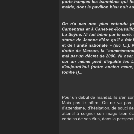
porte-hampes les bannières qui fl
mairie, dont le pavillon bleu nuit 
On n'a pas non plus entendu jo
Carpentras et à Canet-en-Roussill
La Seyne. Ni fait bénir par le cur
statue de Jeanne d'Arc qu'il a fait 
et de l’unité nationale »
(sic !...)
droite de Vierzon, la "commémorat
mai par un décret de 2006. Ni oser,
sur un même pied d'égalité les L
d'aujourd'hui (notre ancien maire
tombe !)...
Pour un début de mandat, ils s'en so
Mais pas le nôtre. On ne va pas s
d'attentisme, d'hésitation, de souci d
attentif à soigner son image bien éc
certains de ses élus, dans la perspecti