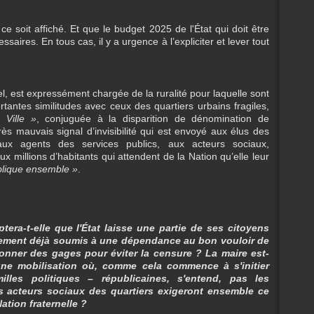
ue ce soit affiché. Et que le budget 2025 de l'État qui doit être
aires. En tous cas, il y a urgence à l’expliciter et lever tout
l, est expressément chargée de la ruralité pour laquelle sont
rtantes similitudes avec ceux des quartiers urbains fragiles,
 Ville »
, conjuguée à la disparition de dénomination de
très mauvais signal d’invisibilité qui est envoyé aux élus des
ux agents des services publics, aux acteurs sociaux,
ux millions d’habitants qui attendent de la Nation qu’elle leur
blique ensemble »
.
era-t-elle que l'État laisse une partie de ses citoyens
ement déjà soumis à une dépendance au bon vouloir de
 donner des gages pour éviter la censure ? La maire est-
 une mobilisation où, comme cela commence à s'initier
illes politiques – républicaines, s'entend, pas les
s acteurs sociaux des quartiers exigeront ensemble ce
Nation fraternelle ?