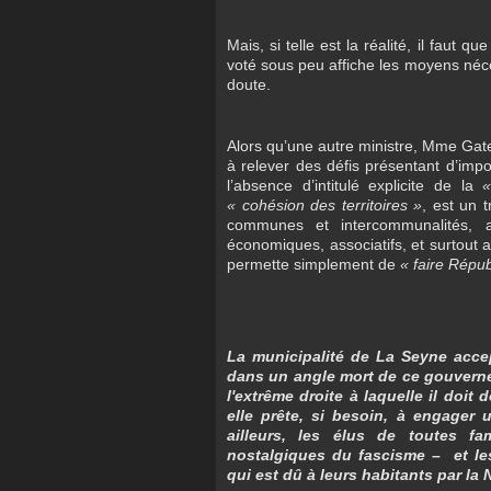
Mais, si telle est la réalité, il faut q
voté sous peu affiche les moyens nécess
doute.
Alors qu’une autre ministre, Mme Gate
à relever des défis présentant d’impo
l’absence d’intitulé explicite de la
«
« cohésion des territoires »
, est un 
communes et intercommunalités, a
économiques, associatifs, et surtout a
permette simplement de
« faire Répu
La municipalité de La Seyne accept
dans un angle mort de ce gouvern
l'extrême droite à laquelle il doit
elle prête, si besoin, à engager
ailleurs, les élus de toutes fam
nostalgiques du fascisme – et le
qui est dû à leurs habitants par la 