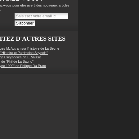
z-vous pour être averti des nouveaux articles
.
ITEZ D'AUTRES SITES
ges M. Autran sur l'histoire de La Seyne
 "Histoire et Patrimoine Seynois"
ges seynoises de L. Vaisse
g de "Phil de La Sagno"
yne 1900" de Philippe Da Prato