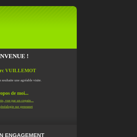
ENVENUE !
rc VUILLEMOT
s souhaite une agréable visite.
opos de moi...
io, vue par un copain...
énéalogie sur geneanet
N ENGAGEMENT