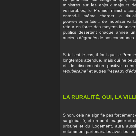
ministres sur les enjeux majeurs de
vulnérables, le Premier ministre aur
entend-il même charger la titu
gouvernementale »
de mobiliser vaill
retour en force des moyens financier
publics désertant chaque année un p
anciens dégradés de nos communes.
Si tel est le cas, il faut que le Premie
longtemps attendue, mais qui ne peu
et de discrimination positive co
républicaine"
et autres
"réseaux d'éduc
LA RURALITÉ, OUI, LA VILL
Sinon, cela ne signifie pas forcément 
sa globalité, et on peut imaginer et
urbaine et du Logement, aura aussi 
notamment partenariales avec les terr