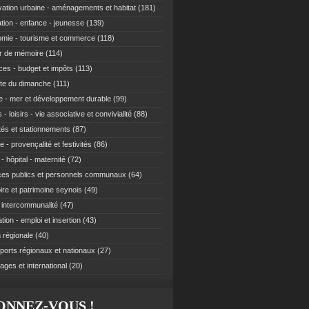
ation urbaine - aménagements et habitat
(181)
tion - enfance - jeunesse
(139)
mie - tourisme et commerce
(118)
r de mémoire
(114)
ces - budget et impôts
(113)
te du dimanche
(111)
e - mer et développement durable
(99)
 - loisirs - vie associative et convivialité
(88)
ités et stationnements
(87)
e - provençalité et festivités
(86)
- hôpital - maternité
(72)
ces publics et personnels communaux
(64)
re et patrimoine seynois
(49)
t intercommunalité
(47)
ion - emploi et insertion
(43)
 régionale
(40)
ports régionaux et nationaux
(27)
ages et international
(20)
ONNEZ-VOUS !