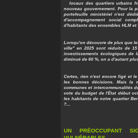
locaux des quartiers urbains f
nouveau gouvernement. Pour la pre
portefeuille ministériel n'est dédi
d'accompagnement social complé
d'habitants des ensembles HLM et 
Lorsqu'on découvre de plus que les
ville" en 2025 sont réduits de 1
investissements écologiques de la
diminué de 60 %, on a d'autant plus
Certes, rien n'est encore figé et l
les bonnes décisions. Mais la m
communes et intercommunalités doit 
vote du budget de l'État début
oc
les habitants de notre quartier Ber
?...
UN PRÉOCCUPANT SIGN
VULNÉRABLES