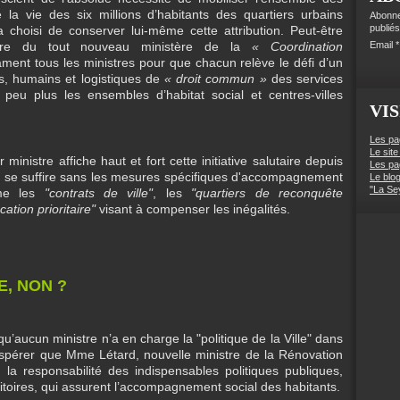
 la vie des six millions d’habitants des quartiers urbains
Abonne
publiés
a choisi de conserver lui-même cette attribution. Peut-être
laire du tout nouveau ministère de la
« Coordination
Email
ament tous les ministres pour que chacun relève le défi d’un
s, humains et logistiques de
« droit commun »
des services
eu plus les ensembles d’habitat social et centres-villes
VIS
Les pa
Le site
r ministre affiche haut et fort cette initiative salutaire depuis
Les pa
t se suffire sans les mesures spécifiques d'accompagnement
Le blo
"La Se
mme les
"contrats de ville"
, les
"quartiers de reconquête
ation prioritaire"
visant à compenser les inégalités.
E, NON ?
qu’aucun ministre n’a en charge la "politique de la Ville" dans
 espérer que Mme Létard, nouvelle ministre de la Rénovation
la responsabilité des indispensables politiques publiques,
itoires, qui assurent l’accompagnement social des habitants.