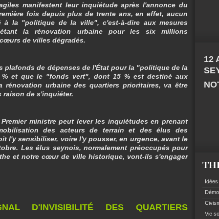
ragiles manifestent leur inquiétude après l'annonce du
mière fois depuis plus de trente ans, en effet, aucun
é à la "politique de la ville", c'est-à-dire aux mesures
tant la rénovation urbaine pour les six millions
cœurs de villes dégradés.
12
 plafonds de dépenses de l'État pour la "politique de la
SE
5 % et que le "fonds vert", dont 15 % est destiné aux
NOT
 rénovation urbaine des quartiers prioritaires, va être
 raison de s'inquiéter.
e Premier ministre peut lever les inquiétudes en prenant
obilisation des acteurs de terrain et des élus des
l'y sensibiliser, voire l'y pousser, en urgence, avant le
tobre. Les élus seynois, normalement préoccupés pour
the et notre cœur de ville historique, vont-ils s'engager
TH
Idées 
Démoc
Civism
AL D'INVISIBILITÉ DES QUARTIERS
Vie so