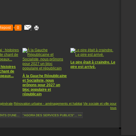
Repost
0
Le pire était à craindre. Le
 histoires
pire est arrivé.
 chant de
apeaux...
À la Gauche Républicaine
et Socialiste, nous
prônons pour 2027 un
bloc populaire et
républicain
 générale
Rénovation urbaine - aménagements et habitat
Vie sociale et ville pour
tous
ATS D'UNE...
"AGORA DES SERVICES PUBLICS"... >>