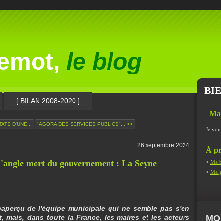
lemot,
le blog
BI
[ BILAN 2008-2020 ]
Ma
ATS D'UNE...
"AGORA DES SERVICES PUBLICS"... >>
Je vou
26 septembre 2024
À pr
 l'angle mort du gouvernement : La Seyne
>
Ma b
>
Ma g
inaperçu de l'équipe municipale qui ne semble pas s'en
 mais, dans toute la France, les maires et les acteurs
MO