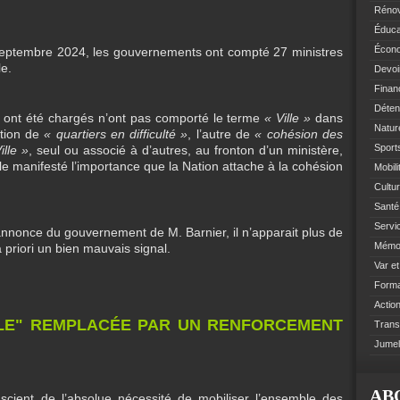
Rénov
Éduca
Écono
septembre 2024, les gouvernements ont compté 27 ministres
le.
Devoi
Finan
Déten
s ont été chargés n’ont pas comporté le terme
« Ville »
dans
Natur
ation de
« quartiers en difficulté »
, l’autre de
« cohésion des
Sports
ille »
, seul ou associé à d’autres, au fronton d’un ministère,
ècle manifesté l’importance que la Nation attache à la cohésion
Mobil
Cultur
Santé 
Servi
annonce du gouvernement de M. Barnier, il n’apparait plus de
Mémoi
a priori un bien mauvais signal.
Var e
Format
Action
ILLE" REMPLACÉE PAR UN RENFORCEMENT
Trans
Jumel
AB
cient de l’absolue nécessité de mobiliser l’ensemble des