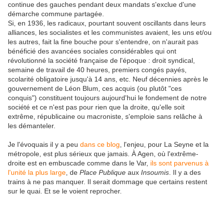
continue des gauches pendant deux mandats s'exclue d'une
démarche commune partagée.
Si, en 1936, les radicaux, pourtant souvent oscillants dans leurs
alliances, les socialistes et les communistes avaient, les uns et/ou
les autres, fait la fine bouche pour s'entendre, on n'aurait pas
bénéficié des avancées sociales considérables qui ont
révolutionné la société française de l'époque : droit syndical,
semaine de travail de 40 heures, premiers congés payés,
scolarité obligatoire jusqu'à 14 ans, etc. Neuf décennies après le
gouvernement de Léon Blum, ces acquis (ou plutôt "ces
conquis") constituent toujours aujourd'hui le fondement de notre
société et ce n'est pas pour rien que la droite, qu'elle soit
extrême, républicaine ou macroniste, s'emploie sans relâche à
les démanteler.
Je l'évoquais il y a peu
dans ce blog
, l'enjeu, pour La Seyne et la
métropole, est plus sérieux que jamais. À Agen, où l'extrême-
droite est en embuscade comme dans le Var,
ils sont parvenus à
l'unité la plus large
, de
Place Publique
aux
Insoumis
. Il y a des
trains à ne pas manquer. Il serait dommage que certains restent
sur le quai. Et se le voient reprocher.