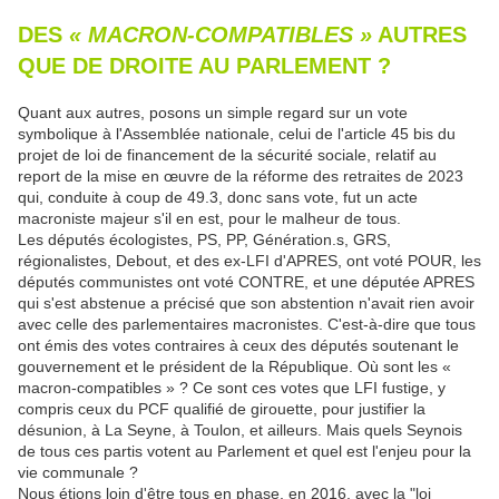
DES
« MACRON-COMPATIBLES »
AUTRES
QUE DE DROITE AU PARLEMENT ?
Quant aux autres, posons un simple regard sur un vote
symbolique à l'Assemblée nationale, celui de l'article 45 bis du
projet de loi de financement de la sécurité sociale, relatif au
report de la mise en œuvre de la réforme des retraites de 2023
qui, conduite à coup de 49.3, donc sans vote, fut un acte
macroniste majeur s'il en est, pour le malheur de tous.
Les députés écologistes, PS, PP, Génération.s, GRS,
régionalistes, Debout, et des ex-LFI d'APRES, ont voté POUR, les
députés communistes ont voté CONTRE, et une députée APRES
qui s'est abstenue a précisé que son abstention n'avait rien avoir
avec celle des parlementaires macronistes. C'est-à-dire que tous
ont émis des votes contraires à ceux des députés soutenant le
gouvernement et le président de la République. Où sont les «
macron-compatibles » ? Ce sont ces votes que LFI fustige, y
compris ceux du PCF qualifié de girouette, pour justifier la
désunion, à La Seyne, à Toulon, et ailleurs. Mais quels Seynois
de tous ces partis votent au Parlement et quel est l'enjeu pour la
vie communale ?
Nous étions loin d'être tous en phase, en 2016, avec la "loi