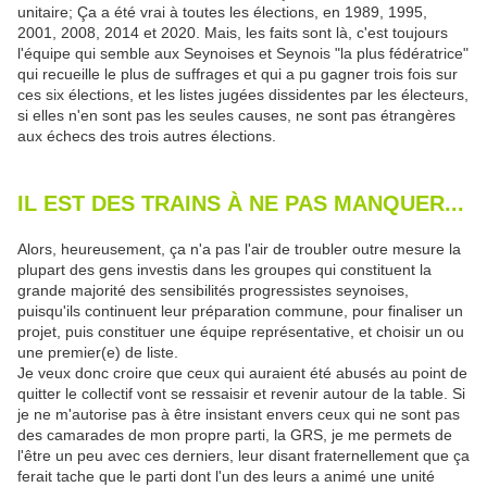
unitaire; Ça a été vrai à toutes les élections, en 1989, 1995,
2001, 2008, 2014 et 2020. Mais, les faits sont là, c'est toujours
l'équipe qui semble aux Seynoises et Seynois "la plus fédératrice"
qui recueille le plus de suffrages et qui a pu gagner trois fois sur
ces six élections, et les listes jugées dissidentes par les électeurs,
si elles n'en sont pas les seules causes, ne sont pas étrangères
aux échecs des trois autres élections.
IL EST DES TRAINS À NE PAS MANQUER...
Alors, heureusement, ça n'a pas l'air de troubler outre mesure la
plupart des gens investis dans les groupes qui constituent la
grande majorité des sensibilités progressistes seynoises,
puisqu'ils continuent leur préparation commune, pour finaliser un
projet, puis constituer une équipe représentative, et choisir un ou
une premier(e) de liste.
Je veux donc croire que ceux qui auraient été abusés au point de
quitter le collectif vont se ressaisir et revenir autour de la table. Si
je ne m'autorise pas à être insistant envers ceux qui ne sont pas
des camarades de mon propre parti, la GRS, je me permets de
l'être un peu avec ces derniers, leur disant fraternellement que ça
ferait tache que le parti dont l'un des leurs a animé une unité