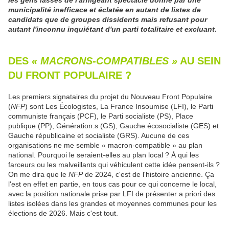
les gens lassés de l'affligeant spectacle donné par une
municipalité inefficace et éclatée en autant de listes de
candidats que de groupes dissidents mais refusant pour
autant l'inconnu inquiétant d'un parti totalitaire et excluant.
DES
« MACRONS-COMPATIBLES »
AU SEIN
DU FRONT POPULAIRE ?
Les premiers signataires du projet du Nouveau Front Populaire
(
NFP
) sont Les Écologistes, La France Insoumise (LFI), le Parti
communiste français (PCF), le Parti socialiste (PS), Place
publique (PP), Génération.s (GS), Gauche écosocialiste (GES) et
Gauche républicaine et socialiste (GRS). Aucune de ces
organisations ne me semble « macron-compatible » au plan
national. Pourquoi le seraient-elles au plan local ? À qui les
farceurs ou les malveillants qui véhiculent cette idée pensent-ils ?
On me dira que le
NFP
de 2024, c'est de l'histoire ancienne. Ça
l'est en effet en partie, en tous cas pour ce qui concerne le local,
avec la position nationale prise par LFI de présenter a priori des
listes isolées dans les grandes et moyennes communes pour les
élections de 2026. Mais c'est tout.