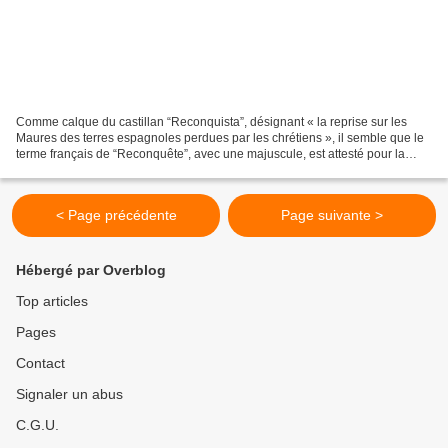
Comme calque du castillan “Reconquista”, désignant « la reprise sur les
Maures des terres espagnoles perdues par les chrétiens », il semble que le
terme français de “Reconquête”, avec une majuscule, est attesté pour la
première fois en 1908 dans le “Tableau...
< Page précédente
Page suivante >
Hébergé par Overblog
Top articles
Pages
Contact
Signaler un abus
C.G.U.