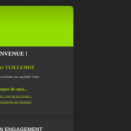
ENVENUE !
rc VUILLEMOT
s souhaite une agréable visite.
opos de moi...
io, vue par un copain...
énéalogie sur geneanet
N ENGAGEMENT