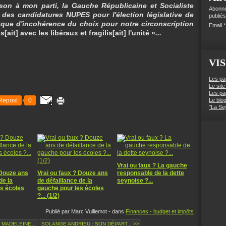
on à mon parti, la Gauche Républicaine et Socialiste
Abonne
n des candidatures NUPES pour l'élection législative de
publiés
sque d'incohérence du choix pour notre circonscription
Email
is[ait] avec les libéraux et fragilis[ait] l'unité »
...
VIS
Les pa
Le site
Les pa
Repost
0
Le blo
"La Se
Vrai ou faux ? La gauche
 Douze ans
Vrai ou faux ? Douze ans
responsable de la dette
de la
de défaillance de la
seynoise ?...
s écoles
gauche pour les écoles
?... (1/2)
Publié par Marc Vuillemot
-
dans
Finances - budget et impôts
 MADELEINE...
SOLANGE ANDRIEU : SON DÉPART... >>