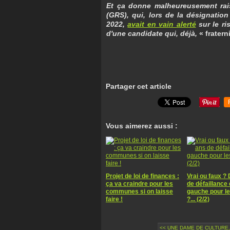
Et ça donne malheureusement rais
(GRS), qui, lors de la désignatio
2022,
avait en vain alerté
sur le ri
d'une candidate qui, déjà,
« fratern
Partager cet article
Vous aimerez aussi :
Projet de loi de finances :
Vrai ou faux ?
ça va craindre pour les
de défaillance 
communes si on laisse
gauche pour le
faire !
?... (2/2)
<< UNE DAME DE CULTURE,