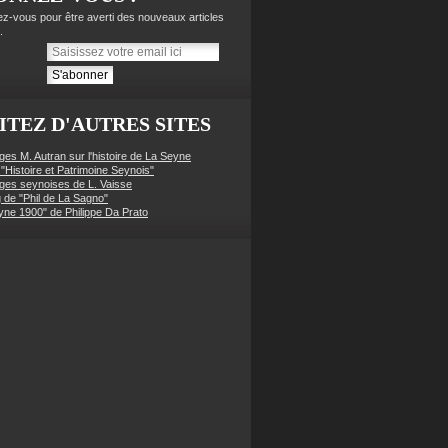
z-vous pour être averti des nouveaux articles
.
ITEZ D'AUTRES SITES
ges M. Autran sur l'histoire de La Seyne
 "Histoire et Patrimoine Seynois"
ges seynoises de L. Vaisse
g de "Phil de La Sagno"
yne 1900" de Philippe Da Prato