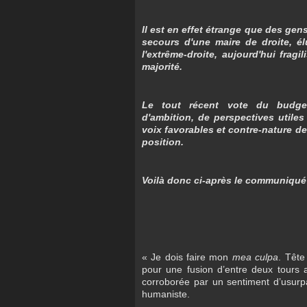
Il est en effet étrange que des gen
secours d'une maire de droite, él
l'extrême-droite, aujourd'hui fra
majorité.
Le tout récent vote du budg
d'ambition, de perspectives utile
voix favorables et contre-nature de
position.
Voilà donc ci-après le communiqué q
« Je dois faire mon
mea culpa
. Tête
pour une fusion d’entre deux tours 
corroborée par un sentiment d’usurp
humaniste.