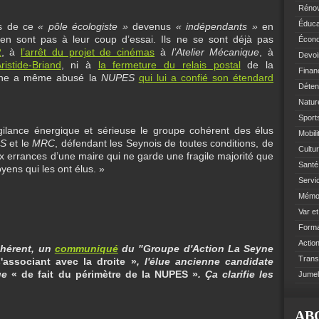
Rénov
Éduca
us de ce
« pôle écologiste »
devenus
« indépendants »
en
’en sont pas à leur coup d’essai. Ils ne se sont déjà pas
Écono
2
, à
l’arrêt du projet de cinémas
à
l’Atelier Mécanique
, à
Devoi
istide-Briand
, ni à
la fermeture du relais postal
de la
Finan
une a même abusé la
NUPES
qui lui a confié son étendard
Déten
Natur
Sports
igilance énergique et sérieuse le groupe cohérent des élus
Mobil
S
et le
MRC
, défendant les Seynois de toutes conditions, de
Cultur
ux errances d’une maire qui ne garde une fragile majorité que
Santé 
yens qui les ont élus. »
Servi
Mémoi
Var e
Format
Action
ohérent, un
communiqué
du "Groupe d'Action La Seyne
Trans
'associant avec la droite »
, l'élue ancienne candidate
lue
« de fait du périmètre de la NUPES »
. Ça clarifie les
Jumel
AB