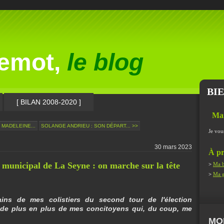
lemot,
le blog
BI
[ BILAN 2008-2020 ]
Ma
 MADELEINE...
SOLANGE ANDRIEU : SON DÉPART... >>
Je vou
30 mars 2023
À pr
 municipal de La Seyne : on marche sur la tête
>
Ma b
>
Ma g
ains de mes colistiers du second tour de l'élection
 de plus en plus de mes concitoyens qui, du coup, me
MO