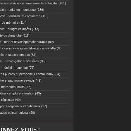
ation urbaine - aménagements et habitat
(181)
tion - enfance - jeunesse
(139)
mie - tourisme et commerce
(118)
r de mémoire
(114)
ces - budget et impôts
(113)
te du dimanche
(111)
e - mer et développement durable
(99)
 - loisirs - vie associative et convivialité
(88)
ités et stationnements
(87)
e - provençalité et festivités
(86)
- hôpital - maternité
(72)
ces publics et personnels communaux
(64)
re et patrimoine seynois
(49)
t intercommunalité
(47)
ion - emploi et insertion
(43)
 régionale
(40)
ports régionaux et nationaux
(27)
ages et international
(20)
ONNEZ-VOUS !