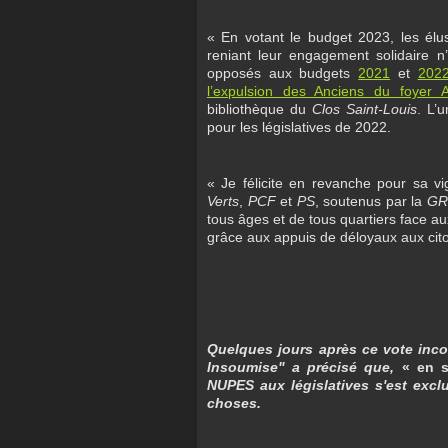
« En votant le budget 2023, les él
reniant leur engagement solidaire n
opposés aux budgets
2021
et
202
l’expulsion des Anciens du foyer Ar
bibliothèque du
Clos Saint-Louis
. L’
pour les législatives de 2022.
« Je félicite en revanche pour sa v
Verts
,
PCF
et
PS
, soutenus par la
GR
tous âges et de tous quartiers face a
grâce aux appuis de déloyaux aux cito
Quelques jours après ce vote inc
Insoumise" a précisé que,
« en s
NUPES aux législatives s'est exc
choses.