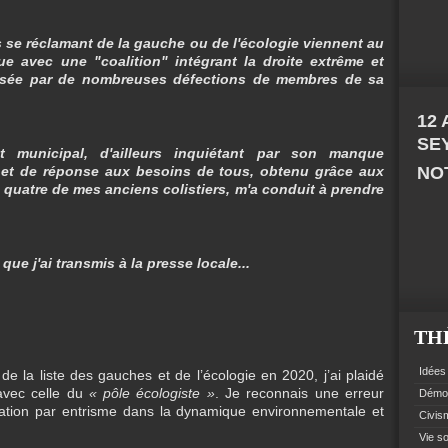
s se réclamant de la gauche ou de l'écologie viennent au
ue avec une "coalition" intégrant la droite extrême et
gilisée par de nombreuses défections de membres de sa
12
SE
et
municipal, d'ailleurs inquiétant par son manque
s et de réponse aux besoins de tous, obtenu grâce aux
NOT
 quatre de mes anciens colistiers, m'a conduit à prendre
ue j'ai transmis à la presse locale...
TH
Idées 
 de la liste des gauches et de l’écologie en 2020, j’ai plaidé
avec celle du
« pôle écologiste »
. Je reconnais une erreur
Démoc
ation par entrisme dans la dynamique environnementale et
Civism
Vie so