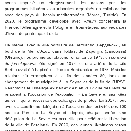
avons impulsé un élargissement des actions par des
programmes bilatéraux ou tripartites organisés en collaboration
avec des pays du bassin méditerranéen (Maroc, Tunisie). En
2020, le programme développé avec
Atrium
concernera la
France, l’Allemagne et la Pologne en trois étapes, aux vacances
d'hiver, de printemps et d’été.
De même, avec la ville portuaire de Berdiansk (Бердянськ), au
bord de la Mer d'Azov, dans l'oblast de Zaporijjia (Запорізьа)
(Ukraine), nos premières relations remontent à 1973, un
serment
de jumelage
avait été signé en 1974, et une artère de la cité
Berthe avait été baptisée « Rue de Berdiansk » en 1975. Mais les
relations s'interrompirent à la fin des années 80, lors d'un
changement de municipalité à La Seyne et de la fin de l'URSS.
Néanmoins le jumelage existait et c'est en 2012 que des liens de
renouent à l'occasion de l'exposition
« La Seyne et ses villes
amies »
qui a nécessité des échanges de photos. En 2017, nous
avons accueilli une délégation à l'occasion des festivités des 100
ans du Pont de La Seyne et, depuis, chaque année, une
délégation de La Seyne est accueillie pour célébrer la libération
de la ville de Berdiansk. En 2020, des jeunes Ukrainiens seront