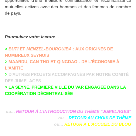
opportunités d'une meilleure connaissance et reconnaissance
mutuelles actives avec des hommes et des femmes de nombre
de pays.
Poursuivez votre lecture...
>
BUTI
ET
MENZEL-BOURGUIBA
: AUX ORIGINES DE
NOMBREUX SEYNOIS
>
MAARDU, CAN THO ET QINGDAO : DE L'ÉCONOMIE À
L'AMITIÉ
>
D'AUTRES PROJETS ACCOMPAGNÉS PAR NOTRE COMITÉ
DES JUMELAGES
>
LA SEYNE, PREMIÈRE VILLE DU VAR ENGAGÉE DANS LA
COOPÉRATION DÉCENTRALISÉE
ou...
RETOUR À L'INTRODUCTION DU THÈME "JUMELAGES"
ou...
RETOUR AU CHOIX DE THÈME
ou...
RETOUR À L'ACCUEIL DU BLOG