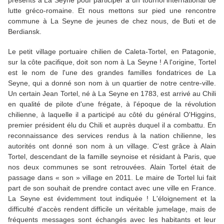
présents à La Seyne pour participer à un tournoi international de
lutte gréco-romaine. Et nous mettons sur pied une rencontre
commune à La Seyne de jeunes de chez nous, de Buti et de
Berdiansk.
Le petit village portuaire chilien de Caleta-Tortel, en Patagonie,
sur la côte pacifique, doit son nom à La Seyne ! A l'origine, Tortel
est le nom de l'une des grandes familles fondatrices de La
Seyne, qui a donné son nom à un quartier de notre centre-ville.
Un certain Jean Tortel, né à La Seyne en 1783, est arrivé au Chili
en qualité de pilote d'une frégate, à l'époque de la révolution
chilienne, à laquelle il a participé au côté du général O'Higgins,
premier président élu du Chili et auprès duquel il a combattu. En
reconnaissance des services rendus à la nation chilienne, les
autorités ont donné son nom à un village. C'est grâce à Alain
Tortel, descendant de la famille seynoise et résidant à Paris, que
nos deux communes se sont retrouvées. Alain Tortel était de
passage dans « son » village en 2011. Le maire de Tortel lui fait
part de son souhait de prendre contact avec une ville en France.
La Seyne est évidemment tout indiquée ! L'éloignement et la
difficulté d'accès rendent difficile un véritable jumelage, mais de
fréquents messages sont échangés avec les habitants et leur