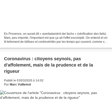
En Provence, on aurait dit « avertadamènt dei fachs » (vérification des faits).
Mais, peu importe, l'important est que ça ait l'effet escompté. On entend et on
lit tellement de bêtises et contrevérités par les temps qui courent, comme si
la course au...
Coronavirus : citoyens seynois, pas
d'affolement, mais de la prudence et de la
rigueur
Publié le 03/03/2020 à 14:02
Par
Marc Vuillemot