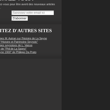
z-vous pour être averti des nouveaux articles
.
ITEZ D'AUTRES SITES
ges M. Autran sur l'histoire de La Seyne
 "Histoire et Patrimoine Seynois"
ges seynoises de L. Vaisse
g de "Phil de La Sagno"
yne 1900" de Philippe Da Prato