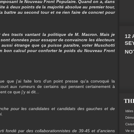
composant le Nouveau Front Populaire.
Quand on a, dans
oite à deux points de la majorité absolue au premier tour,
la battre au second tour et ne rien faire de concret pour
r des tracts vantant la politique de M. Macron. Mais je
12
e sont données pour essayer de convaincre les électeurs
SE
 aussi étrange que ça puisse paraître, voter Muschotti
 un bon calcul pour conforter le poids du Nouveau Front
NOT
que que j'ai faite lors d'un point presse qu'a convoqué la
court aux rumeurs de certains qui pensent certainement à
t ce que j'y ai dit...
TH
nche pour les candidates et candidats des gauches et de
Idées 
i.
Démoc
Civism
ti fondé par des collaborationnistes de 39-45 et d’anciens
Vie so