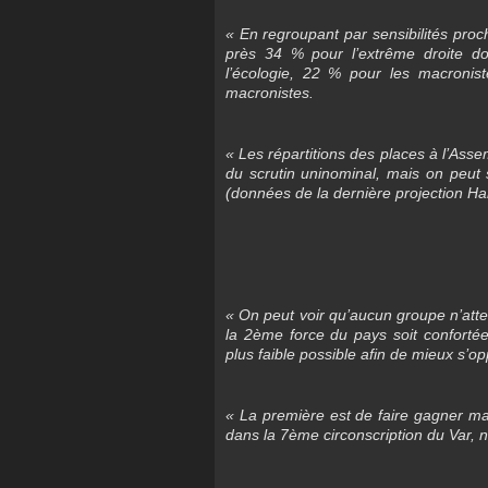
« En regroupant par sensibilités proch
près 34 % pour l’extrême droite don
l’écologie, 22 % pour les macroniste
macronistes.
« Les répartitions des places à l’Ass
du scrutin uninominal, mais on peut s
(données de la dernière projection Har
« On peut voir qu’aucun groupe n’atte
la 2ème force du pays soit confortée
plus faible possible afin de mieux s’opp
« La première est de faire gagner m
dans la 7ème circonscription du Var, 