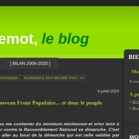
lemot,
le blog
BI
[ BILAN 2008-2020 ]
Ma
OYEN(NE)S...
POURQUOI IL FAUT MALGRÉ TOUT... >>
Je vou
4 juillet 2024
À pr
 Nouveau Front Populaire... et donc le peuple
>
Ma b
>
Ma g
s pu me contenter du minimum minimorum et m'en tenir à
 contre le Rassemblement National ce dimanche. C'est
e aller au bout de la démarche qui est celle validée par
MO