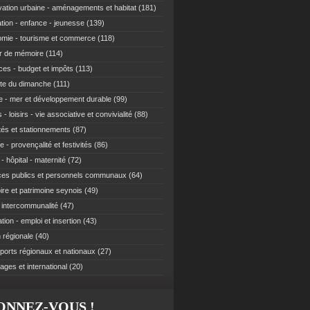
ation urbaine - aménagements et habitat
(181)
tion - enfance - jeunesse
(139)
mie - tourisme et commerce
(118)
r de mémoire
(114)
ces - budget et impôts
(113)
te du dimanche
(111)
e - mer et développement durable
(99)
 - loisirs - vie associative et convivialité
(88)
ités et stationnements
(87)
e - provençalité et festivités
(86)
- hôpital - maternité
(72)
ces publics et personnels communaux
(64)
re et patrimoine seynois
(49)
t intercommunalité
(47)
ion - emploi et insertion
(43)
 régionale
(40)
ports régionaux et nationaux
(27)
ages et international
(20)
ONNEZ-VOUS !