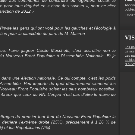
 faite aux communes de construire du logement social, le
ne pour tous déguisé en
« choc des savoirs »
, pour ne citer
Abonne
publiés
élection de 2022 ?
Email
j’invite les gens qui ont voté pour les gauches et l’écologie à
tion pour la candidate du parti de M. Macron.
VIS
Les pa
que. Faire gagner Cécile Muschotti, c’est accroître non le
Le site
u Nouveau Front Populaire à l’Assemblée Nationale. Et je
Les pa
Le blo
"La Se
ans une élection nationale. Ce qui compte, c’est les poids
 l’Assemblée. Peu importe de quel département viennent les
 Nouveau Front Populaire soient les plus nombreux possible,
mbreux que ceux du RN. L’enjeu n’est pas d’élire le maire de
uffrages du premier tour font du Nouveau Front Populaire la
 derrière l’extrême droite (25%), précisément à 1,26 % de
) et les Républicains (7%).