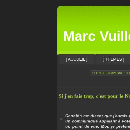
Marc Vuil
[ ACCUEIL ]
[ THÈMES ]
<< FIN DE CAMPAGNE : CIT
Si j'en fais trop, c'est pour le
Certains me disent que j'aurai
un communiqué appelant à voter
un point de vue.
Moi, je préfèr