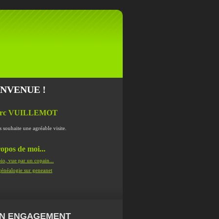
ENVENUE !
rc VUILLEMOT
s souhaite une agréable visite.
opos de moi...
io, vue par un copain...
énéalogie sur geneanet
N ENGAGEMENT