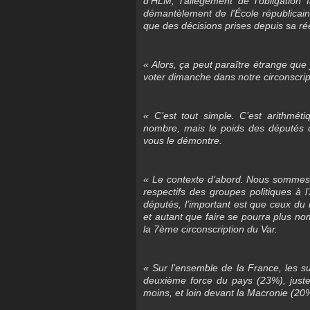
d'HLM, l'allègement de l'obligation
démantèlement de l'École républicai
que des décisions prises depuis sa ré
« Alors, ça peut paraître étrange que 
voter dimanche dans notre circonscrip
« C’est tout simple. C’est arithméti
nombre, mais le poids des députés d
vous le démontre.
« Le contexte d’abord. Nous sommes d
respectifs des groupes politiques à
députés, l’important est que ceux du
et autant que faire se pourra plus no
la 7ème circonscription du Var.
« Sur l’ensemble de la France, les s
deuxième force du pays (23%), juste
moins, et loin devant la Macronie (20%