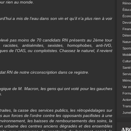
pour rien au monde.
Rénov
Éduca
Écono
’hui a mis de l’eau dans son vin et qu’il n’a plus rien à voir
Devoi
Finan
Déten
 relevé pas moins de 70 candidats RN présents au 2ème tour
Natur
acistes, antisémites, sexistes, homophobes, anti-IVG,
Sports
ues de l’OAS, ou complotistes. Chassez le naturel, il revient
Mobil
Cultur
Santé 
dat RN de notre circonscription dans ce registre.
Servi
Mémoi
Var e
ologique de M. Macron, les gens qui ont voté pour les gauches
s.
Format
Action
Trans
aites, la casse des services publics, les rétropédalages sur
Jumel
s aux forces de l’ordre contre les opposants pacifistes à une
l’environnement, les baisses de remboursements des soins, la
tion urbaine des centres anciens dégradés et des ensembles
AB