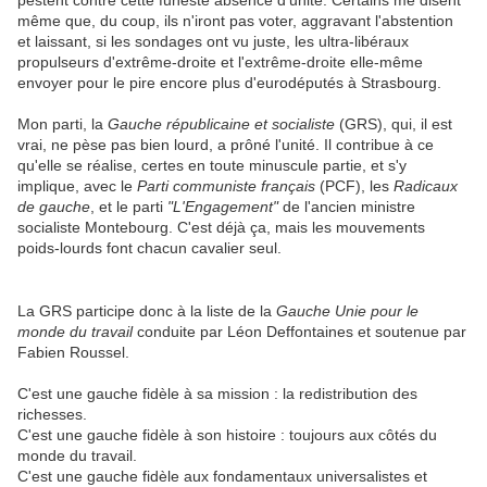
pestent contre cette funeste absence d'unité. Certains me disent
même que, du coup, ils n'iront pas voter, aggravant l'abstention
et laissant, si les sondages ont vu juste, les ultra-libéraux
propulseurs d'extrême-droite et l'extrême-droite elle-même
envoyer pour le pire encore plus d'eurodéputés à Strasbourg.
Mon parti, la
Gauche républicaine et socialiste
(GRS), qui, il est
vrai, ne pèse pas bien lourd, a prôné l'unité. Il contribue à ce
qu'elle se réalise, certes en toute minuscule partie, et s'y
implique, avec le
Parti communiste français
(PCF), les
Radicaux
de gauche
, et le parti
"L'Engagement"
de l'ancien ministre
socialiste Montebourg. C'est déjà ça, mais les mouvements
poids-lourds font chacun cavalier seul.
La GRS participe donc à la liste de la
Gauche Unie pour le
monde du travail
conduite par Léon Deffontaines et soutenue par
Fabien Roussel.
C'est une gauche fidèle à sa mission : la redistribution des
richesses.
C'est une gauche fidèle à son histoire : toujours aux côtés du
monde du travail.
C'est une gauche fidèle aux fondamentaux universalistes et