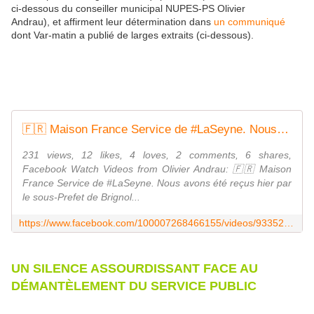
ci-dessous du conseiller municipal NUPES-PS Olivier
Andrau), et affirment leur détermination dans
un communiqué
dont Var-matin a publié de larges extraits (ci-dessous).
🇫🇷 Maison France Service de #LaSeyne. Nous avons été reçus hier par le sous-Prefet de Brignoles en charge. Nous avons fait valoir nos arguments pour la... | By Olivier | Facebook
231 views, 12 likes, 4 loves, 2 comments, 6 shares,
Facebook Watch Videos from Olivier Andrau: 🇫🇷 Maison
France Service de #LaSeyne. Nous avons été reçus hier par
le sous-Prefet de Brignol...
https://www.facebook.com/100007268466155/videos/933522817971221/
UN SILENCE ASSOURDISSANT FACE AU
DÉMANTÈLEMENT DU SERVICE PUBLIC