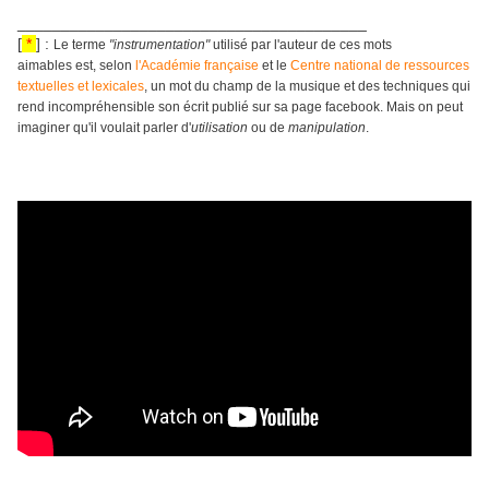
________________________________________
[
*
] :
Le terme
"instrumentation"
utilisé par l'auteur de ces mots
aimables est, selon
l'Académie française
et le
Centre national de ressources
textuelles et lexicales
, un mot du champ de la musique et des techniques qui
rend incompréhensible son écrit publié sur sa page facebook. Mais on peut
imaginer qu'il voulait parler d'
utilisation
ou de
manipulation
.