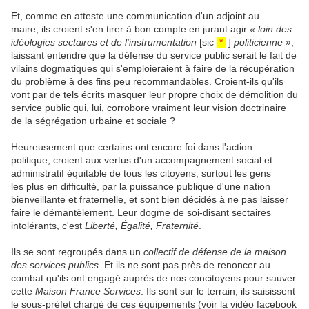
Et, comme en atteste une communication d'un adjoint au
maire, ils croient s'en tirer à bon compte en jurant agir
« loin des
idéologies sectaires et de l'instrumentation
[sic
*
]
politicienne »
,
laissant entendre que la défense du service public serait le fait de
vilains dogmatiques qui s'emploieraient à faire de la récupération
du problème à des fins peu recommandables. Croient-ils qu'ils
vont par de tels écrits masquer leur propre choix de démolition du
service public qui, lui, corrobore vraiment leur vision doctrinaire
de la ségrégation urbaine et sociale ?
Heureusement que certains ont encore foi dans l'action
politique, croient aux vertus d'un accompagnement social et
administratif équitable de tous les citoyens, surtout les gens
les plus en difficulté, par la puissance publique d'une nation
bienveillante et fraternelle, et sont bien décidés à ne pas laisser
faire le démantèlement. Leur dogme de soi-disant sectaires
intolérants, c'est
Liberté, Égalité, Fraternité
.
Ils se sont regroupés dans un
collectif de défense de la maison
des services publics
. Et ils ne sont pas près de renoncer au
combat qu'ils ont engagé auprès de nos concitoyens pour sauver
cette
Maison France Services
. Ils sont sur le terrain, ils saisissent
le sous-préfet chargé de ces équipements (voir la vidéo facebook