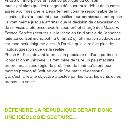
Phase 5 : Interpellés en séance publique du conseil
municipal alors que les usagers découvrent le début de la casse,
après avoir désigné le Département comme responsable de la
situation, ils s'arcboutent pour justifier leur pernicieuse entreprise.
Ils vont même jusqu'à affirmer que la décision de délocalisation
de services a été prise avec le sous-préfet chargé des
Maisons
France Service
(écouter sur la vidéo en fin d'article de l'annonce
faite au conseil municipal - à 6 mn 22 s), affirmation audacieuse
car mon petit doigt me glisse à l'oreille qu'elle relève plus de
l'autosuggestion que de la réalité.
Phase 6 : Puis, devant la pression populaire et d'une partie de
l'opposition municipale, ils font mine de faire un peu machine
arrière, mais sans régler le problème de fond qu'ils ont eux-
mêmes provoqué (voir article de Var-matin ci-dessous).
Ça, c'est la réalité objective attestée par les faits, les écrits et les
propos. La seule.
DÉFENDRE LA RÉPUBLIQUE SERAIT DONC
UNE IDÉOLOGIE SECTAIRE...