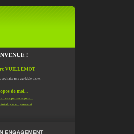
ENVENUE !
rc VUILLEMOT
s souhaite une agréable visite.
opos de moi...
io, vue par un copain...
énéalogie sur geneanet
N ENGAGEMENT