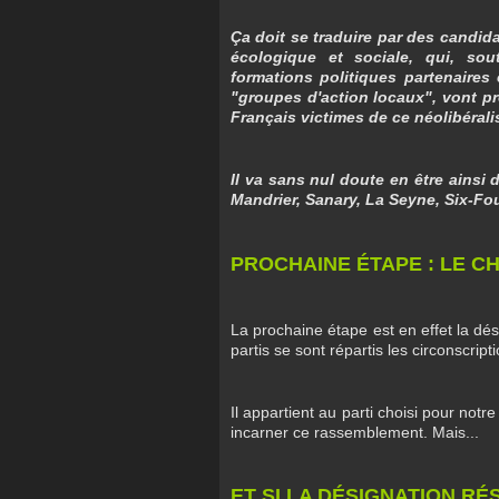
Ça doit se traduire par des candid
écologique et sociale, qui, sou
formations politiques partenaires
"groupes d'action locaux", vont p
Français victimes de ce néolibéralis
Il va sans nul doute en être ainsi 
Mandrier, Sanary, La Seyne, Six-Fou
PROCHAINE ÉTAPE : LE C
La prochaine étape est en effet la dés
partis se sont répartis les circonscript
Il appartient au parti choisi pour notr
incarner ce rassemblement. Mais...
ET SI LA DÉSIGNATION R