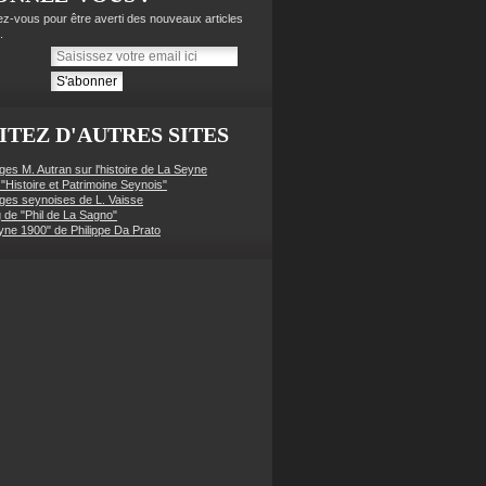
z-vous pour être averti des nouveaux articles
.
ITEZ D'AUTRES SITES
ges M. Autran sur l'histoire de La Seyne
 "Histoire et Patrimoine Seynois"
ges seynoises de L. Vaisse
g de "Phil de La Sagno"
yne 1900" de Philippe Da Prato