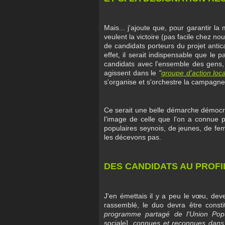
Mais... j'ajoute que, pour garantir l
veulent la victoire (pas facile chez no
de candidats porteurs du projet anticap
effet, il serait indispensable que le p
candidats avec l'ensemble des gens,
agissent dans le
"
groupe d'action loc
s'organise et s'orchestre la campagne
Ce serait une belle démarche démocrat
l'image de celle que l'on a connue p
populaires seynois, de jeunes, de fem
les décevons pas.
DES CANDIDATS AU PROF
J'en émettais il y a peu le vœu, de
rassemblé, le duo devra être cons
programme partagé de l'Union Pop
sociale]
, connues et reconnues dans le