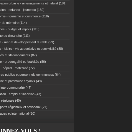
ation urbaine - aménagements et habitat
(181)
tion - enfance - jeunesse
(139)
mie - tourisme et commerce
(118)
r de mémoire
(114)
ces - budget et impôts
(113)
te du dimanche
(111)
e - mer et développement durable
(99)
 - loisirs - vie associative et convivialité
(88)
ités et stationnements
(87)
e - provençalité et festivités
(86)
- hôpital - maternité
(72)
ces publics et personnels communaux
(64)
re et patrimoine seynois
(49)
t intercommunalité
(47)
ion - emploi et insertion
(43)
 régionale
(40)
ports régionaux et nationaux
(27)
ages et international
(20)
ONNEZ-VOUS !