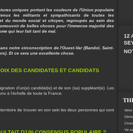
atures uniques portant les couleurs de l'Union populaire
tenus les militants et sympathisants de toutes les
 et du monde social et citoyen, regroupés au sein des
romouvoir de belles choses pour l'immense majorité des
me qui leur fait tant de mal.
12
SE
dans notre circonscription de l'Ouest-Var (Bandol, Saint-
NOT
rs). Et ce sera une excellente chose.
HOIX DES CANDIDATES ET CANDIDATS
ignation d'un(e) candidat(e) et de son (sa) suppléant(e). Les
ions à l'échelle de toute la France.
TH
e territoire de trouver en son sein les deux personnes qui vont
Idées 
Démoc
Civism
Vie so
ÉSULTAIT D'UN CONSENSUS POPULAIRE ?