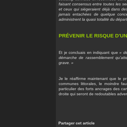
faisant consensus entre toutes les sen
et ceux qui siégeraient déjà dans des 
jamais entachées de quelque conce
administrent la quasi totalité du dépa
PRÉVENIR LE RISQUE D'U
Et je concluais en indiquant que
« dé
démarche de rassemblement qu'atten
grave. »
Je le réaffirme maintenant que le pro
communes littorales, le moindre fa
particulier des forts ancrages des can
droite qui seront de redoutables adver
Partager cet article