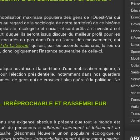
Rénov
Éduca
a mobilisation maximale populaire des gens de l'Ouest-Var qui
Écono
us au regard de la sociologie de notre territoire) de ce binôme
Devoi
italiste, écologiste et social, et sont prêts à s'investir à cet
Finan
arti duquel ils seront issus discute du meilleur profil pour les
Déten
 encartés ou pas dans l'un ou l'autre des mouvements, qui
al de La Seyne
"
qui est, par les accords nationaux, le lieu où
Natur
, donc logiquement l'instance souveraine de celle-ci.
Sports
Mobil
Cultur
ique novatrice et la certitude d'une mobilisation majeure, à
Santé 
our l'élection présidentielle, notamment dans nos quartiers
mes, de gens qui ne croyaient plus guère à la politique. Ne
Servi
Mémoi
Var e
Format
IL IRRÉPROCHABLE ET RASSEMBLEUR
Action
Trans
Jumel
venu une exigence absolue à présent que tout le monde est
titué de personnes
« adhérant clairement et totalement au
ulaire
[désormais Nouvelle union populaire écologique et
AB
urs territoires, irréprochables quant à leur esprit unitaire,