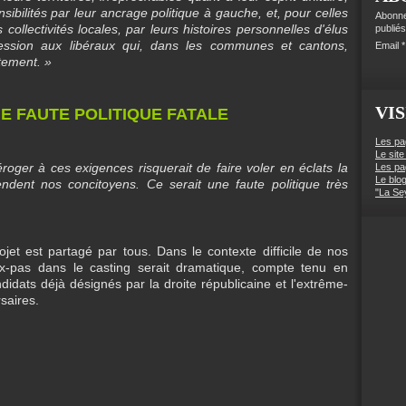
sibilités par leur ancrage politique à gauche, et, pour celles
Abonne
collectivités locales, par leurs histoires personnelles d'élus
publiés
ssion aux libéraux qui, dans les communes et cantons,
Email
rtement. »
VIS
NE FAUTE POLITIQUE FATALE
Les pa
Le site
roger à ces exigences risquerait de faire voler en éclats la
Les pa
Le blo
dent nos concitoyens. Ce serait une faute politique très
"La Se
jet est partagé par tous. Dans le contexte difficile de nos
ux-pas dans le casting serait dramatique, compte tenu en
didats déjà désignés par la droite républicaine et l'extrême-
saires.