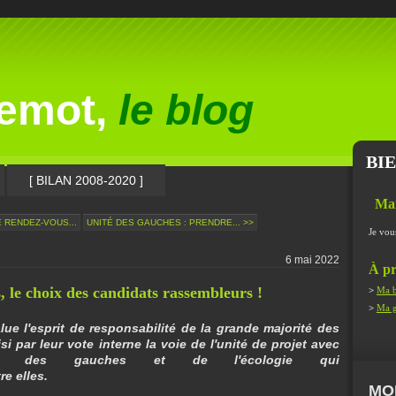
lemot,
le blog
BI
[ BILAN 2008-2020 ]
Ma
E RENDEZ-VOUS...
UNITÉ DES GAUCHES : PRENDRE... >>
Je vou
6 mai 2022
À pr
, le choix des candidats rassembleurs !
>
Ma b
>
Ma g
alue l'esprit de responsabilité de la grande majorité des
si par leur vote interne la voie de l'unité de projet avec
ités des gauches et de l'écologie qui
e elles.
MO