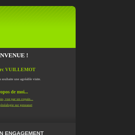
ENVENUE !
rc VUILLEMOT
s souhaite une agréable visite.
opos de moi...
io, vue par un copain...
énéalogie sur geneanet
N ENGAGEMENT