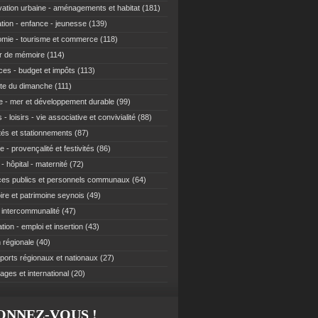
ation urbaine - aménagements et habitat
(181)
tion - enfance - jeunesse
(139)
mie - tourisme et commerce
(118)
r de mémoire
(114)
ces - budget et impôts
(113)
te du dimanche
(111)
e - mer et développement durable
(99)
 - loisirs - vie associative et convivialité
(88)
ités et stationnements
(87)
e - provençalité et festivités
(86)
- hôpital - maternité
(72)
ces publics et personnels communaux
(64)
re et patrimoine seynois
(49)
t intercommunalité
(47)
ion - emploi et insertion
(43)
 régionale
(40)
ports régionaux et nationaux
(27)
ages et international
(20)
ONNEZ-VOUS !