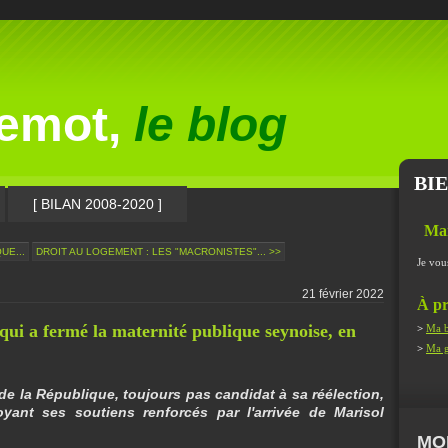
lemot,
le blog
BI
[ BILAN 2008-2020 ]
Ma
UE...
DROIT AU LOGEMENT : LES "MACRONISTES"... >>
Je vou
21 février 2022
À pr
qui a fermé la maternité publique seynoise, en
>
Ma b
>
Ma g
 de la République, toujours pas candidat à sa réélection,
yant ses soutiens renforcés par l'arrivée de Marisol
MO