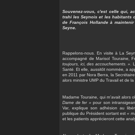
Souvenez-vous, c'est celle qui, a
trahi les Seynois et les habitants
de François Hollande à maintenir
Seyne.
Rappelons-nous. En visite à La Seyn
accompagné de Marisol Touraine, Fr
toujours, ici, des accouchements. »
. 
Santé. Et elle, aussitôt nommée, a ap
en 2011 par Nora Berra, la Secrétair
alors ministre UMP du Travail et de la
Madame Touraine, qui m'avait alors o
Dame de fer »
pour son intransigean
Var, explique son adhésion au libé
publique du Président sortant est
« ma
et les patients apprécieront cette an