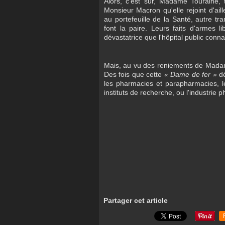
Alors, c'est sûr, Madame Touraine,
Monsieur Macron qu'elle rejoint d'a
au portefeuille de la Santé, autre tra
font la paire. Leurs faits d'armes li
dévastatrice que l'hôpital public conna
Mais, au vu des reniements de Madame
Des fois que cette
« Dame de fer »
dé
les pharmacies et parapharmacies, les
instituts de recherche, ou l'industrie 
Partager cet article