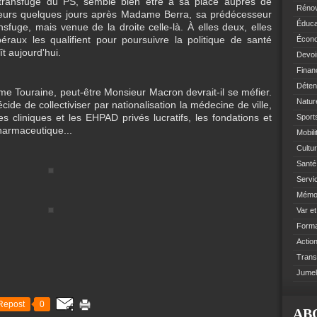
 transfuge du PS, semble bien être à sa place auprès de
Rénov
illeurs quelques jours après Madame Berra, sa prédécesseur
Éduca
nsfuge, mais venue de la droite celle-là. À elles deux, elles
béraux les qualifient pour poursuivre la politique de santé
Écono
ît aujourd'hui.
Devoi
Finan
Déten
 Touraine, peut-être Monsieur Macron devrait-il se méfier.
Natur
cide de collectiviser par nationalisation la médecine de ville,
 cliniques et les EHPAD privés lucratifs, les fondations et
Sports
pharmaceutique...
Mobil
Cultur
Santé 
Servi
Mémoi
Var e
Format
Action
Trans
Jumel
Repost
0
AB