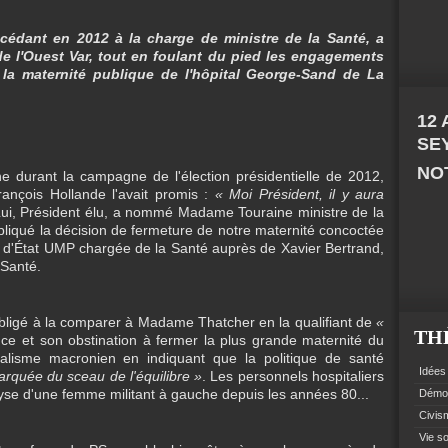
ccédant en 2012 à la charge de ministre de la Santé, a
 de l'Ouest Var, tout en foulant du pied les engagements
 la maternité publique de l'hôpital George-Sand de La
12
SE
NOT
e durant la campagne de l'élection présidentielle de 2012,
ançois Hollande l'avait promis :
« Moi Président, il y aura
Lui, Président élu, a nommé Madame Touraine ministre de la
pliqué la décision de fermeture de notre maternité concoctée
e d'État UMP chargée de la Santé auprès de Xavier Bertrand,
 Santé.
bligé à la comparer à Madame Thatcher en la qualifiant de
«
TH
ce et son obstination à fermer la plus grande maternité du
ralisme macronien en indiquant que la politique de santé
Idées 
rquée du sceau de l'équilibre »
. Les personnels hospitaliers
alyse d'une femme militant à gauche depuis les années 80...
Démoc
Civism
Vie so