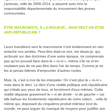
j'animais, celle de 2008-2014, a assumé avec brio la
responsabilité départementale du mouvement des jeunes
communistes.
ÊTRE MACRONISTE, À LA RIGUEUR... MAIS PEUT-ON ÊTRE
ANTI-RÉPUBLICAIN ?
Leurs transitions vers le macronisme n'ont évidemment en rien
entaché nos amitiés. Peut-être était-ce moi, me disais-je, qui,
arcbouté sur des doctrines d'une autre époque, ne comprenais
pas qu'on pouvait faire dans le
« ni-ni »
, même s'ils ne m'en
voulaient pas de ne pas être dans l'air du temps. Comme je ne
les ai jamais blâmés d'emprunter d'autres routes.
Mais, là, c'est à moi de les interpeler. On n'est plus le
« ni-ni »
,
mais dans le déni. Le déni d'une réalité politique anti-républicaine
qui s'étale aux yeux de tous, et forcément d'eux-mêmes. Cette
réalité dépasse gravement le
« ni de droite - ni de gauche »
car
elle bafoue les fondements républicains de notre nation... celle-là
même qui, disposant du cinquième produit intérieur brut du
monde, ne peut arguer du manque de moyens pour justifier son