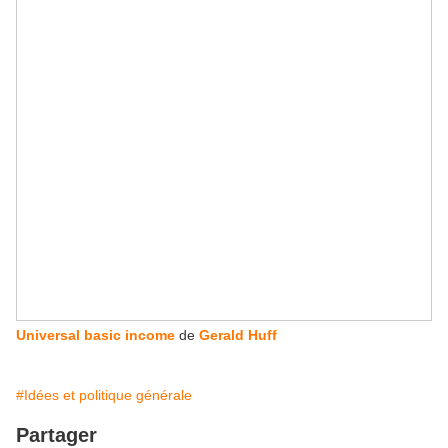
Universal basic income
de
Gerald Huff
#Idées et politique générale
Partager