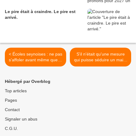
Le pire était à craindre. Le pire est
arrivé.
< Écoles seynoises : ne pas
S'il n'était qu'une mesure
s'affoler avant même que la
qui puisse séduire un maire
concertation n'ait débuté !
dans le projet de Benoît
Hamon... >
Hébergé par Overblog
Top articles
Pages
Contact
Signaler un abus
C.G.U.