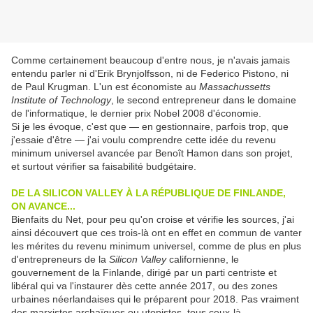
Comme certainement beaucoup d'entre nous, je n'avais jamais
entendu parler ni d'Erik Brynjolfsson, ni de Federico Pistono, ni
de Paul Krugman. L'un est économiste au
Massachussetts
Institute of Technology
, le second entrepreneur dans le domaine
de l'informatique, le dernier prix Nobel 2008 d'économie.
Si je les évoque, c'est que — en gestionnaire, parfois trop, que
j'essaie d'être — j'ai voulu comprendre cette idée du revenu
minimum universel avancée par Benoît Hamon dans son projet,
et surtout vérifier sa faisabilité budgétaire.
DE LA SILICON VALLEY À LA RÉPUBLIQUE DE FINLANDE,
ON AVANCE...
Bienfaits du Net, pour peu qu'on croise et vérifie les sources, j'ai
ainsi découvert que ces trois-là ont en effet en commun de vanter
les mérites du revenu minimum universel, comme de plus en plus
d'entrepreneurs de la
Silicon Valley
californienne, le
gouvernement de la Finlande, dirigé par un parti centriste et
libéral qui va l'instaurer dès cette année 2017, ou des zones
urbaines néerlandaises qui le préparent pour 2018. Pas vraiment
des marxistes archaïques ou utopistes, tous ceux-là.