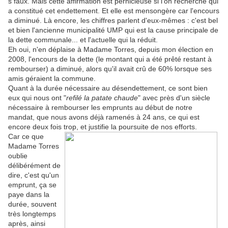
s faux. Mais cette affirmation est pernicieuse si l'on recherche qui
a constitué cet endettement. Et elle est mensongère car l'encours
a diminué. Là encore, les chiffres parlent d'eux-mêmes : c'est bel
et bien l'ancienne municipalité UMP qui est la cause principale de
la dette communale... et l'actuelle qui la réduit.
Eh oui, n'en déplaise à Madame Torres, depuis mon élection en
2008, l'encours de la dette (le montant qui a été prêté restant à
rembourser) a diminué, alors qu'il avait crû de 60% lorsque ses
amis géraient la commune.
Quant à la durée nécessaire au désendettement, ce sont bien
eux qui nous ont "
refilé la patate chaude
" avec près d'un siècle
nécessaire à rembourser les emprunts au début de notre
mandat, que nous avons déjà ramenés à 24 ans, ce qui est
encore deux fois trop, et justifie la poursuite de nos efforts.
Car ce que
Madame Torres
oublie
délibérément de
dire, c'est qu'un
emprunt, ça se
paye dans la
durée, souvent
très longtemps
après, ainsi