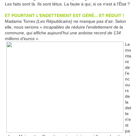
Les faits sont là. Ils sont têtus. La faute à qui, si ce n'est à l'État ?
ET POURTANT L'ENDETTEMENT EST GÉRÉ... ET RÉDUIT !
Madame Torres
(Les Républicains)
ne manque pas d'air. Selon
elle, nous serions
« incapables de réduire l'endettement de la
commune, qui affiche aujourd'hui une ardoise record de 134
millions d'euros ».
Le
mo
nta
nt
de
l'e
nc
ou
rs
de
la
det
te
n'e
st
pa