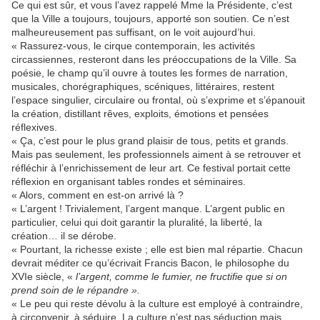
Ce qui est sûr, et vous l’avez rappelé Mme la Présidente, c’est
que la Ville a toujours, toujours, apporté son soutien. Ce n’est
malheureusement pas suffisant, on le voit aujourd’hui.
« Rassurez-vous, le cirque contemporain, les activités
circassiennes, resteront dans les préoccupations de la Ville. Sa
poésie, le champ qu’il ouvre à toutes les formes de narration,
musicales, chorégraphiques, scéniques, littéraires, restent
l’espace singulier, circulaire ou frontal, où s’exprime et s’épanouit
la création, distillant rêves, exploits, émotions et pensées
réflexives.
« Ça, c’est pour le plus grand plaisir de tous, petits et grands.
Mais pas seulement, les professionnels aiment à se retrouver et
réfléchir à l’enrichissement de leur art. Ce festival portait cette
réflexion en organisant tables rondes et séminaires.
« Alors, comment en est-on arrivé là ?
« L’argent ! Trivialement, l’argent manque. L’argent public en
particulier, celui qui doit garantir la pluralité, la liberté, la
création… il se dérobe.
« Pourtant, la richesse existe ; elle est bien mal répartie. Chacun
devrait méditer ce qu’écrivait Francis Bacon, le philosophe du
XVIe siècle, «
l’argent, comme le fumier, ne fructifie que si on
prend soin de le répandre ».
« Le peu qui reste dévolu à la culture est employé à contraindre,
à circonvenir, à séduire. La culture n’est pas séduction mais