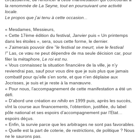
la renommée de La Seyne, tout en poursuivant une activité
locale.
Le propos que j'ai tenu à cette occasion...
« Mesdames, Messieurs,
« Cette 17ème édition du festival,
Janvier
puis « Un printemps
dans les étoiles », sera, sous cette forme, le dernier.
« J’aimerais pouvoir dire "
le festival se meurt, vive le festival
!"
Las, ce vœu ne peut dépendre de ma seule décision car, pour
filer la métaphore,
Le roi est nu
.
« Vous connaissez la situation financière de la ville, je n’y
reviendrai pas, sauf pour vous dire que je suis plus que jamais
combatif pour qu'elle s'en sorte, et que n'en déplaise aux
Jocrisses, je suis et je reste à la manœuvre.
« Pour nous, l’accompagnement de cette manifestation a été un
défi.
« D’abord une création
ex nihilo
en 1999 puis, après les succès,
vînt la course aux financements, l’obtention, justifiée, du label
pôle national et ses espoirs d’accompagnement par l’Etat…
espoirs déçus.
« Enfin, la survie parce que les arbitrages ne sont pas favorables.
« Quelle est la part de coterie, de restrictions, de politique ? Nous
ne le saurons pas.