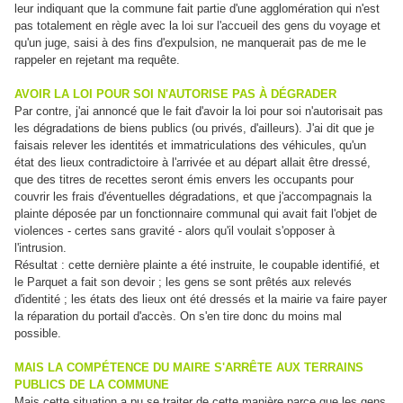
leur indiquant que la commune fait partie d'une agglomération qui n'est
pas totalement en règle avec la loi sur l'accueil des gens du voyage et
qu'un juge, saisi à des fins d'expulsion, ne manquerait pas de me le
rappeler en rejetant ma requête.
AVOIR LA LOI POUR SOI N'AUTORISE PAS À DÉGRADER
Par contre, j'ai annoncé que le fait d'avoir la loi pour soi n'autorisait pas
les dégradations de biens publics (ou privés, d'ailleurs). J'ai dit que je
faisais relever les identités et immatriculations des véhicules, qu'un
état des lieux contradictoire à l'arrivée et au départ allait être dressé,
que des titres de recettes seront émis envers les occupants pour
couvrir les frais d'éventuelles dégradations, et que j'accompagnais la
plainte déposée par un fonctionnaire communal qui avait fait l'objet de
violences - certes sans gravité - alors qu'il voulait s'opposer à
l'intrusion.
Résultat : cette dernière plainte a été instruite, le coupable identifié, et
le Parquet a fait son devoir ; les gens se sont prêtés aux relevés
d'identité ; les états des lieux ont été dressés et la mairie va faire payer
la réparation du portail d'accès. On s'en tire donc du moins mal
possible.
MAIS LA COMPÉTENCE DU MAIRE S'ARRÊTE AUX TERRAINS
PUBLICS DE LA COMMUNE
Mais cette situation a pu se traiter de cette manière parce que les gens