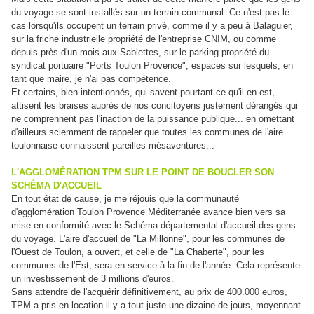
du voyage se sont installés sur un terrain communal. Ce n'est pas le
cas lorsqu'ils occupent un terrain privé, comme il y a peu à Balaguier,
sur la friche industrielle propriété de l'entreprise CNIM, ou comme
depuis près d'un mois aux Sablettes, sur le parking propriété du
syndicat portuaire "Ports Toulon Provence", espaces sur lesquels, en
tant que maire, je n'ai pas compétence.
Et certains, bien intentionnés, qui savent pourtant ce qu'il en est,
attisent les braises auprès de nos concitoyens justement dérangés qui
ne comprennent pas l'inaction de la puissance publique... en omettant
d'ailleurs sciemment de rappeler que toutes les communes de l'aire
toulonnaise connaissent pareilles mésaventures...
L'AGGLOMÉRATION TPM SUR LE POINT DE BOUCLER SON
SCHÉMA D'ACCUEIL
En tout état de cause, je me réjouis que la communauté
d'agglomération Toulon Provence Méditerranée avance bien vers sa
mise en conformité avec le Schéma départemental d'accueil des gens
du voyage. L'aire d'accueil de "La Millonne", pour les communes de
l'Ouest de Toulon, a ouvert, et celle de "La Chaberte", pour les
communes de l'Est, sera en service à la fin de l'année. Cela représente
un investissement de 3 millions d'euros.
Sans attendre de l'acquérir définitivement, au prix de 400.000 euros,
TPM a pris en location il y a tout juste une dizaine de jours, moyennant