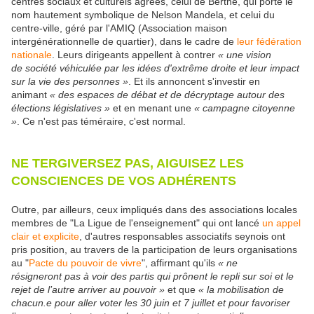
centres sociaux et culturels agréés, celui de Berthe, qui porte le
nom hautement symbolique de Nelson Mandela, et celui du
centre-ville, géré par l'AMIQ (Association maison
intergénérationnelle de quartier), dans le cadre de
leur fédération
nationale
. Leurs dirigeants appellent à contrer
« une vision
de société véhiculée par les idées
d'extrême droite et leur impact
sur la vie des personnes »
. Et ils annoncent s'investir en
animant
« des espaces de débat et de décryptage autour des
élections législatives »
et en menant une
« campagne citoyenne
»
. Ce n'est pas téméraire, c'est normal.
NE TERGIVERSEZ PAS, AIGUISEZ LES
CONSCIENCES DE VOS ADHÉRENTS
Outre, par ailleurs, ceux impliqués dans des associations locales
membres de "La Ligue de l'enseignement" qui ont lancé
un appel
clair et explicite
, d'autres responsables associatifs seynois ont
pris position, au travers de la participation de leurs organisations
au "
Pacte du pouvoir de vivre
", affirmant qu'ils
« ne
résigneront pas à voir des partis qui prônent le repli sur soi et le
rejet de l’autre arriver au pouvoir »
et que
« la mobilisation de
chacun.e pour aller voter les 30 juin et 7 juillet et pour favoriser