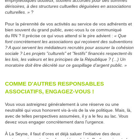
emphytéotiques douteux, souvent accordés pour des sommes
dérisoires, à des structures cultuelles déguisées en associations
culturelles. »
?
Pour la pérennité de vos activités au service de vos adhérents et
bien souvent du grand public, avec-vous lu ce communiqué
du RN ? Il précise ce qui vous attend si le pire advient :
« Que
font concrètement les associations qui reçoivent des subventions
? A quoi servent les médiateurs recrutés pour assurer la cohésion
sociale ? Les projets "culturels" et "festifs" financés respectent-ils
les lois, les valeurs et les principes de la République ? (...) Un
moratoire doit être décrété sur ce gaspillage d’argent public. »
COMME D'AUTRES RESPONSABLES
ASSOCIATIFS, ENGAGEZ-VOUS !
Vous vous astreignez généralement à une réserve ou une
neutralité qui vous honorent vis-à-vis de la vie politique. Mais, là,
avec de telles perspectives assumées, il y a le feu au lac. Vous
devez vous engager concrètement dans l'urgence.
À La Seyne, il faut d'ores et déjà saluer l'initiative des deux