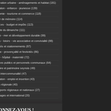
ation urbaine - aménagements et habitat
(181)
tion - enfance - jeunesse
(139)
mie - tourisme et commerce
(118)
r de mémoire
(114)
ces - budget et impôts
(113)
te du dimanche
(111)
e - mer et développement durable
(99)
 - loisirs - vie associative et convivialité
(88)
ités et stationnements
(87)
e - provençalité et festivités
(86)
- hôpital - maternité
(72)
ces publics et personnels communaux
(64)
re et patrimoine seynois
(49)
t intercommunalité
(47)
ion - emploi et insertion
(43)
 régionale
(40)
ports régionaux et nationaux
(27)
ages et international
(20)
ONNEZ-VOUS !