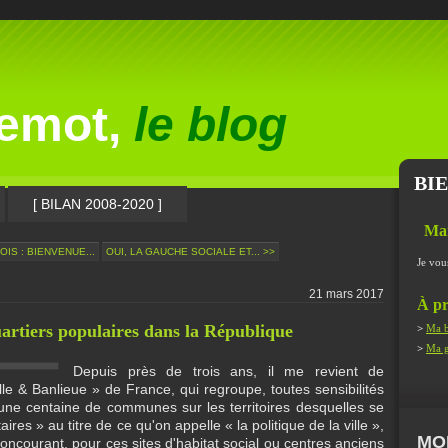
lemot,
le blog
BI
[ BILAN 2008-2020 ]
Ma
IS : BIENVENUE...
OUI, LA GAUCHE SOCIALE ET... >>
Je vou
21 mars 2017
À pr
quartiers populaires dans la République
>
Ma b
>
Ma g
Depuis près de trois ans, il me revient de
lle & Banlieue » de France, qui regroupe, toutes sensibilités
 une centaine de communes sur les territoires desquelles se
aires » au titre de ce qu'on appelle « la politique de la ville »,
MO
oncourant, pour ces sites d'habitat social ou centres anciens