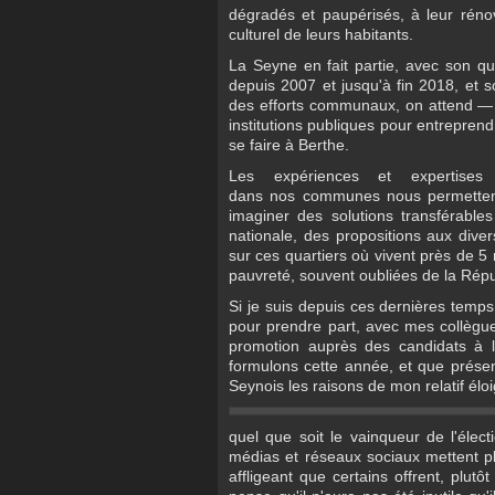
dégradés et paupérisés, à leur réno
culturel de leurs habitants.
La Seyne en fait partie, avec son qua
depuis 2007 et jusqu'à fin 2018, et so
des efforts communaux, on attend —
institutions publiques pour entrepren
se faire à Berthe.
Les expériences et expertises 
dans nos communes nous permettent, 
imaginer des solutions transférable
nationale, des propositions aux divers
sur ces quartiers où vivent près de 5
pauvreté, souvent oubliées de la Répu
Si je suis depuis ces dernières temps
pour prendre part, avec mes collègu
promotion auprès des candidats à l'
formulons cette année, et que présen
Seynois les raisons de mon relatif élo
quel que soit le vainqueur de l'él
médias et réseaux sociaux mettent plu
affligeant que certains offrent, plut