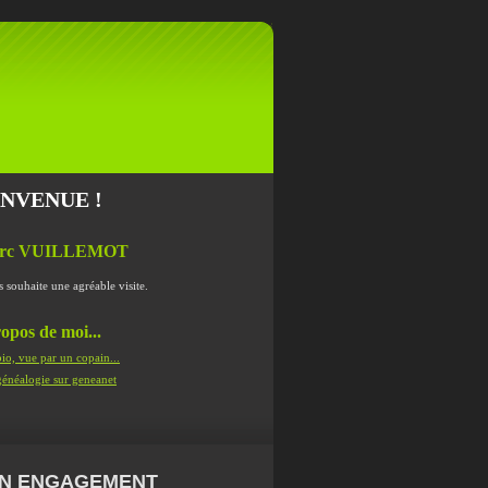
ENVENUE !
rc VUILLEMOT
s souhaite une agréable visite.
opos de moi...
io, vue par un copain...
énéalogie sur geneanet
N ENGAGEMENT