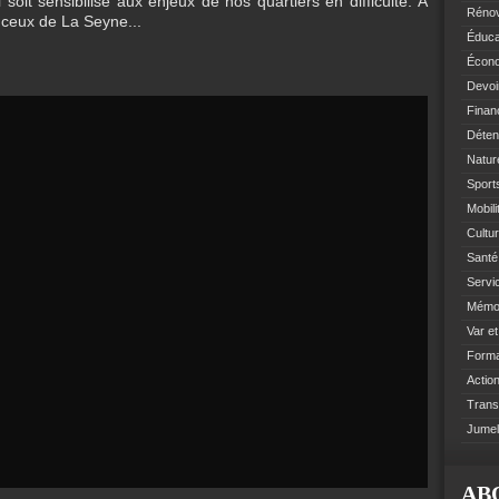
l soit sensibilisé aux enjeux de nos quartiers en difficulté. À
Rénov
ceux de La Seyne...
Éduca
Écono
Devoi
Finan
Déten
Natur
Sports
Mobil
Cultur
Santé 
Servi
Mémoi
Var e
Format
Action
Trans
Jumel
AB