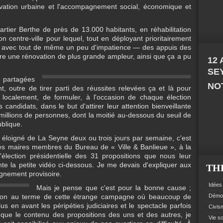
vation urbaine et l'accompagnement social, économique et
rtier Berthe de près de 13.000 habitants, en réhabilitation
n centre-ville pour lequel, tout en déployant prioritairement
 avec tout de même un peu d'impatience — des appuis des
dre une rénovation de plus grande ampleur, ainsi que ça a pu
12
SE
partagées
NOT
outre de tirer parti des réussites relevées ça et là pour
s localement, de formuler, à l'occasion de chaque élection
 candidats, dans le but d'attirer leur attention bienveillante
 millions de personnes, dont la moitié au-dessous du seuil de
blique.
 éloigné de La Seyne deux ou trois jours par semaine, c'est
es maires membres du Bureau de « Ville & Banlieue », à la
élection présidentielle des 31 propositions que nous leur
te la petite vidéo ci-dessous. Je me devais d'expliquer aux
TH
ignement provisoire.
Idées 
Mais je pense que c'est pour la bonne cause ;
ection au terme de cette étrange campagne où beaucoup de
Démoc
s en avant les péripéties judiciaires et le spectacle parfois
Civism
ôt que le contenu des propositions des uns et des autres, je
Vie so