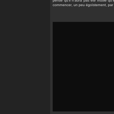
pense qu'il n'aura pas été inutile qu'i
commencer, un peu égoïstement, par 