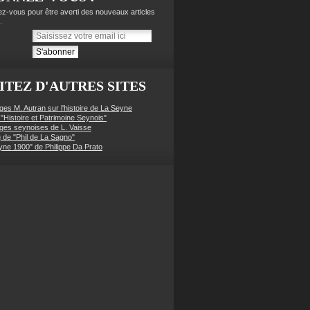
z-vous pour être averti des nouveaux articles
.
ITEZ D'AUTRES SITES
ges M. Autran sur l'histoire de La Seyne
 "Histoire et Patrimoine Seynois"
ges seynoises de L. Vaisse
g de "Phil de La Sagno"
yne 1900" de Philippe Da Prato