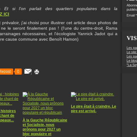
Abonne
 «
Et si l'on parlait des quartiers populaires dans la
publiés
 ICI
Email
prévaloir, j'ai choisi pour illustrer cet article deux photos de
 ne le seront finalement pas ! (l'une du centre-droit, Rama
arrainages nécessaires, et l'écologiste Yannick Jadot qui a
VIS
 faire cause commune avec Benoît Hamon)
Les pa
Le site
Les pa
Le blo
"La Se
Repost
0
Le pire était à craindre. Le
 histoires
pire est arrivé.
 chant de
apeaux...
À la Gauche Républicaine
et Socialiste, nous
prônons pour 2027 un
bloc populaire et