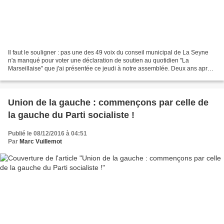
Il faut le souligner : pas une des 49 voix du conseil municipal de La Seyne
n'a manqué pour voter une déclaration de soutien au quotidien "La
Marseillaise" que j'ai présentée ce jeudi à notre assemblée. Deux ans après
une première alerte, le journal connaît...
Union de la gauche : commençons par celle de
la gauche du Parti socialiste !
Publié le 08/12/2016 à 04:51
Par
Marc Vuillemot