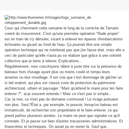
Ceux qui cheminent cette semaine le long de la corniche de Tamaris
voient du mouvement. C'est qu'une première opération "Rade propre"
est en train de s'y dérouler, visant à enlever les épaves d'embarcations
échouées ou gisant au fond de l'eau. Ça pourrait être une simple
opération technique qui ne mériterait pas que j'en fasse état, mais elle a
ceci de particulier qu'elle n'aura pu se réaliser que grâce à une volonté
collective que je tiens à relever. Explications...
Régulièrement, mes concitoyens râlent à juste titre sur la présence de
bateaux hors d'usage ayant plus ou moins coulé et rompu leurs
amarres ou leur mouillage. Il est vrai que c'est dommage de gâcher un
si bel endroit, qui plus est classé zone de protection du patrimoine
architectural, urbain et paysager. "
Mais qu'attend le maire pour les faire
enlever ?
", ai-je souvent entendu ! Mais ce n'est pas si simple...
Car, la mer, ce n'est pas du domaine communal ! Le rivage portuaire
non plus. Seul l'État a, par exemple, le pouvoir, lorsqu'un bateau est
immatriculé, de rechercher son propriétaire et le faire enlever, ce qui
prend parfois plusieurs années. Le maire ne peut que signaler ce qu'il
constate. Et je passe sur bien d'autres tracasseries administratives. Et
financières et techniques. On aurait pu en rester là. Sauf que...