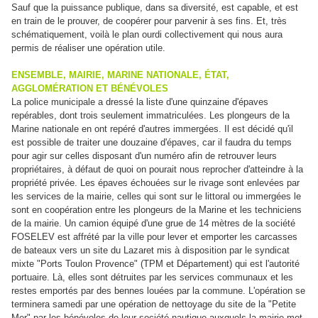
Sauf que la puissance publique, dans sa diversité, est capable, et est
en train de le prouver, de coopérer pour parvenir à ses fins. Et, très
schématiquement, voilà le plan ourdi collectivement qui nous aura
permis de réaliser une opération utile.
ENSEMBLE, MAIRIE, MARINE NATIONALE, ÉTAT,
AGGLOMÉRATION ET BÉNÉVOLES
La police municipale a dressé la liste d'une quinzaine d'épaves
repérables, dont trois seulement immatriculées. Les plongeurs de la
Marine nationale en ont repéré d'autres immergées. Il est décidé qu'il
est possible de traiter une douzaine d'épaves, car il faudra du temps
pour agir sur celles disposant d'un numéro afin de retrouver leurs
propriétaires, à défaut de quoi on pourait nous reprocher d'atteindre à la
propriété privée. Les épaves échouées sur le rivage sont enlevées par
les services de la mairie, celles qui sont sur le littoral ou immergées le
sont en coopération entre les plongeurs de la Marine et les techniciens
de la mairie. Un camion équipé d'une grue de 14 mètres de la société
FOSELEV est affrété par la ville pour lever et emporter les carcasses
de bateaux vers un site du Lazaret mis à disposition par le syndicat
mixte "Ports Toulon Provence" (TPM et Département) qui est l'autorité
portuaire. Là, elles sont détruites par les services communaux et les
restes emportés par des bennes louées par la commune. L'opération se
terminera samedi par une opération de nettoyage du site de la "Petite
Mer" par les bénévoles de leur société nautique auxquels la mairie met