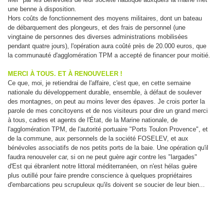
une benne à disposition.
Hors coûts de fonctionnement des moyens militaires, dont un bateau
de débarquement des plongeurs, et des frais de personnel (une
vingtaine de personnes des diverses administrations mobilisées
pendant quatre jours), l'opération aura coûté près de 20.000 euros, que
la communauté d'agglomération TPM a accepté de financer pour moitié.
MERCI À TOUS. ET À RENOUVELER !
Ce que, moi, je retiendrai de l'affaire, c'est que, en cette semaine
nationale du développement durable, ensemble, à défaut de soulever
des montagnes, on peut au moins lever des épaves. Je crois porter la
parole de mes concitoyens et de nos visiteurs pour dire un grand merci
à tous, cadres et agents de l'État, de la Marine nationale, de
l'agglomération TPM, de l'autorité portuaire "Ports Toulon Provence", et
de la commune, aux personnels de la société FOSELEV,
et aux
bénévoles associatifs de nos petits ports de la baie. Une opération qu'il
faudra renouveler car, si on ne peut guère agir contre les "largades"
d'Est qui ébranlent notre littoral méditerranéen, on n'est hélas guère
plus outillé pour faire prendre conscience à quelques propriétaires
d'embarcations peu scrupuleux qu'ils doivent se soucier de leur bien...