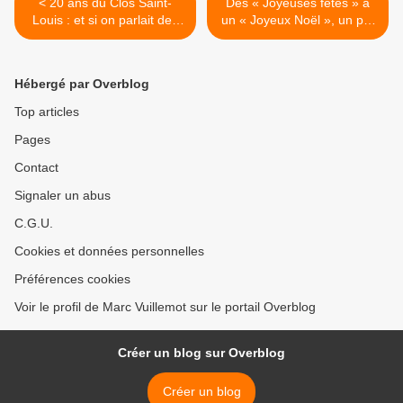
< 20 ans du Clos Saint-
Des « Joyeuses fêtes » à
Louis : et si on parlait des
un « Joyeux Noël », un pur
médiathèques et de la
hasard ? >
continuité républicaine ?
Hébergé par Overblog
Top articles
Pages
Contact
Signaler un abus
C.G.U.
Cookies et données personnelles
Préférences cookies
Voir le profil de Marc Vuillemot sur le portail Overblog
Créer un blog sur Overblog
Créer un blog