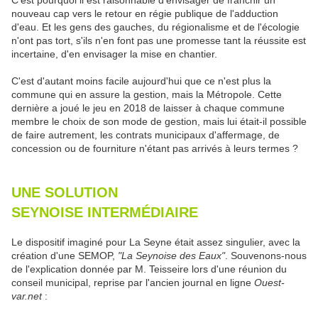
C'est pourquoi il est raisonnable d'envisager de franchir un
nouveau cap vers le retour en régie publique de l'adduction
d'eau. Et les gens des gauches, du régionalisme et de l'écologie
n'ont pas tort, s'ils n'en font pas une promesse tant la réussite est
incertaine, d'en envisager la mise en chantier.
C'est d'autant moins facile aujourd'hui que ce n'est plus la
commune qui en assure la gestion, mais la Métropole. Cette
dernière a joué le jeu en 2018 de laisser à chaque commune
membre le choix de son mode de gestion, mais lui était-il possible
de faire autrement, les contrats municipaux d'affermage, de
concession ou de fourniture n'étant pas arrivés à leurs termes ?
UNE SOLUTION
SEYNOISE INTERMÉDIAIRE
Le dispositif imaginé pour La Seyne était assez singulier, avec la
création d'une SEMOP,
"La Seynoise des Eaux"
. Souvenons-nous
de l'explication donnée par M. Teisseire lors d'une réunion du
conseil municipal, reprise par l'ancien journal en ligne
Ouest-
var.net
: