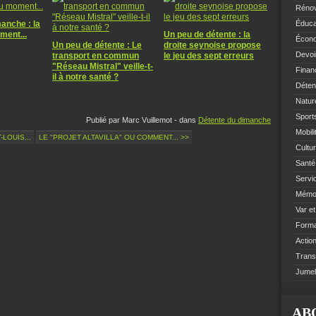
Rénov
anche : la
Éduca
ent...
Un peu de détente : la
Écono
Un peu de détente : Le
droite seynoise propose
Devoi
transport en commun
le jeu des sept erreurs
"Réseau Mistral" veille-t-
Finan
il à notre santé ?
Déten
Natur
Sports
Publié par Marc Vuillemot
-
dans
Détente du dimanche
Mobil
-LOUIS...
LE "PROJET ALTAVILLA" OU COMMENT... >>
Cultur
Santé 
Servi
Mémoi
Var e
Format
Action
Trans
Jumel
AB