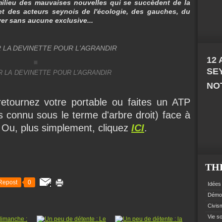
 milieu des mauvaises nouvelles qui se succèdent de la
et des acteurs seynois de l'écologie, des gauches, du
ver sans aucune exclusive...
 LA DEVINETTE POUR L'AGRANDIR
12
SE
R LA DEVINETTE POUR L'AGRANDIR
NOT
retournez votre portable ou faites un ATP
s connu sous le terme d'arbre droit) face à
. Ou, plus simplement, cliquez
ICI
.
TH
Repost
0
Idées 
Démoc
Civism
Vie so