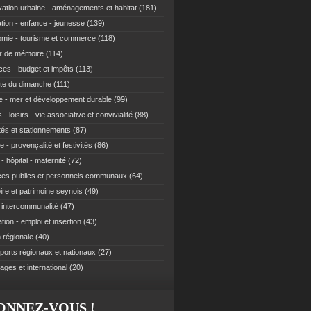
ation urbaine - aménagements et habitat
(181)
tion - enfance - jeunesse
(139)
mie - tourisme et commerce
(118)
r de mémoire
(114)
ces - budget et impôts
(113)
te du dimanche
(111)
e - mer et développement durable
(99)
 - loisirs - vie associative et convivialité
(88)
ités et stationnements
(87)
e - provençalité et festivités
(86)
- hôpital - maternité
(72)
ces publics et personnels communaux
(64)
re et patrimoine seynois
(49)
t intercommunalité
(47)
ion - emploi et insertion
(43)
 régionale
(40)
ports régionaux et nationaux
(27)
ages et international
(20)
ONNEZ-VOUS !