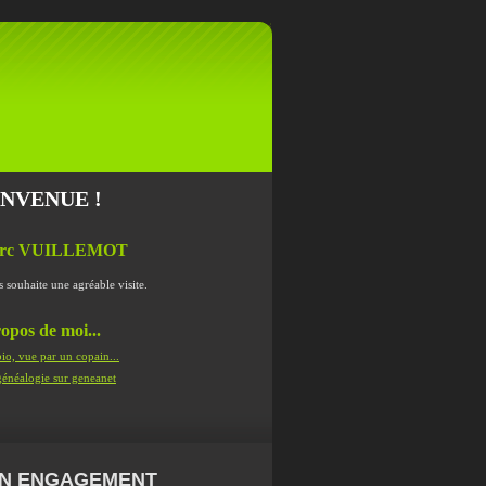
ENVENUE !
rc VUILLEMOT
s souhaite une agréable visite.
opos de moi...
io, vue par un copain...
énéalogie sur geneanet
N ENGAGEMENT