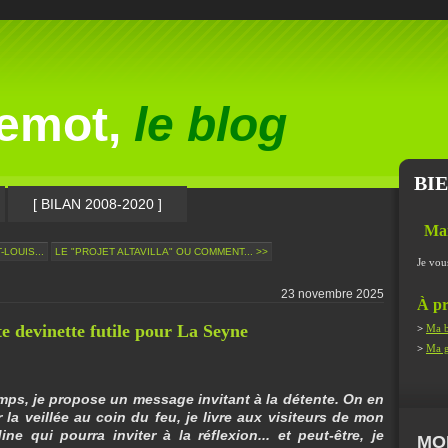
lemot,
le blog
BI
[ BILAN 2008-2020 ]
Ma
-LOUIS...
LE "PROJET ALTAVILLA" OU COMMENT... >>
Je vou
23 novembre 2025
À pr
e devinette futile pour La Seyne
>
Ma b
>
Ma g
mps, je propose un message invitant à la détente. On en
 la veillée au coin du feu, je livre aux visiteurs de mon
ne qui pourra inviter à la réflexion... et peut-être, je
MO