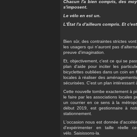
Chacun l'a bien compris, des moy
s'imposent.
Le vélo en est un.
L'État l'a d'ailleurs compris. Et c'es
Bien sûr, des contraintes strictes vo
les usagers qui n'auront pas d'alterna
preuve d'imagination.
Et, objectivement, c'est ce qui se pa
plan d'aide pour inciter les particul
bicyclettes oubliées dans un coin en f
locales à réaliser des aménagements p
sécurisées. C'est un plan intéressant
Cette nouvelle tombe exactement à pic
le faire par les associations locales 
un courrier en ce sens à la métrop
début 2019, est gestionnaire à no
stationnement.
L'occasion nous est donnée d'accélé
d'expérimenter en taille réelle c
vélo. Saisissons-la.