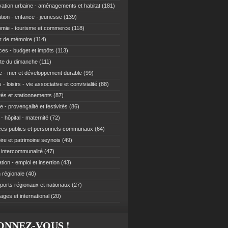
ation urbaine - aménagements et habitat
(181)
tion - enfance - jeunesse
(139)
mie - tourisme et commerce
(118)
r de mémoire
(114)
ces - budget et impôts
(113)
te du dimanche
(111)
e - mer et développement durable
(99)
 - loisirs - vie associative et convivialité
(88)
ités et stationnements
(87)
e - provençalité et festivités
(86)
- hôpital - maternité
(72)
ces publics et personnels communaux
(64)
re et patrimoine seynois
(49)
t intercommunalité
(47)
ion - emploi et insertion
(43)
 régionale
(40)
ports régionaux et nationaux
(27)
ages et international
(20)
ONNEZ-VOUS !