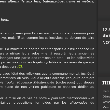
ens alternatifs aux bus, bateaux-bus, trams
et métros,
t bien.
12
nt être imposées pour l'accès aux transports en commun pour
SE
tive, mais l'État, comme les collectivités, se doivent de faire
NOT
sse. La ministre en charge des transports a ainsi annoncé un
iers à utiliser leurs vélos – et à ressortir leurs anciennes
inançant une partie des remises en état – et les collectivités
rovisoires pour les trajets cyclables et les aires de garage
 à découvrir
ICI
.
 avec l'état des réflexions que la commune menait, incitée à
promotrices du vélo. J'ai d'ailleurs adressé ces jours derniers
TH
ole
Toulon Provence Méditerranée
(ci-dessous) qui, depuis
tre place de nos voiries publiques et espaces dédiés au
Idées 
Démoc
rer la mise en œuvre de notre
«
plan vélo métropolitain »
et
ertaines propositions formulées par les
aficionados
du
Civism
Vie so