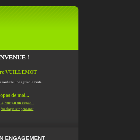
ENVENUE !
rc VUILLEMOT
s souhaite une agréable visite.
opos de moi...
io, vue par un copain...
énéalogie sur geneanet
N ENGAGEMENT