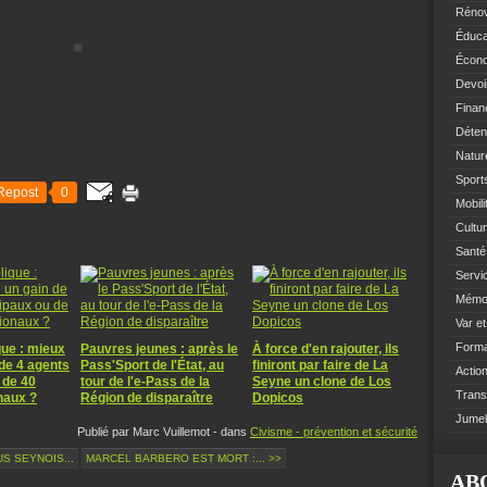
Rénov
Éduca
Écono
Devoi
Finan
Déten
Natur
Sports
Repost
0
Mobil
Cultur
Santé 
Servi
Mémoi
Var e
Format
que : mieux
Pauvres jeunes : après le
À force d'en rajouter, ils
 de 4 agents
Pass'Sport de l'État, au
finiront par faire de La
Action
 de 40
tour de l'e-Pass de la
Seyne un clone de Los
Trans
onaux ?
Région de disparaître
Dopicos
Jumel
Publié par Marc Vuillemot
-
dans
Civisme - prévention et sécurité
S SEYNOIS...
MARCEL BARBERO EST MORT :... >>
AB