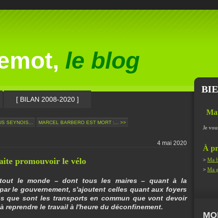
lemot,
le blog
BI
[ BILAN 2008-2020 ]
Ma
S SEYNOIS...
MARCEL BARBERO EST MORT :... >>
Je vou
4 mai 2020
À pr
ite promouvoir le vélo
>
Ma b
>
Ma g
 tout le monde – dont tous les maires – quant à la
par le gouvernement, s'ajoutent celles quant aux foyers
rus que sont les transports en commun que vont devoir
 reprendre le travail à l'heure du déconfinement.
MO