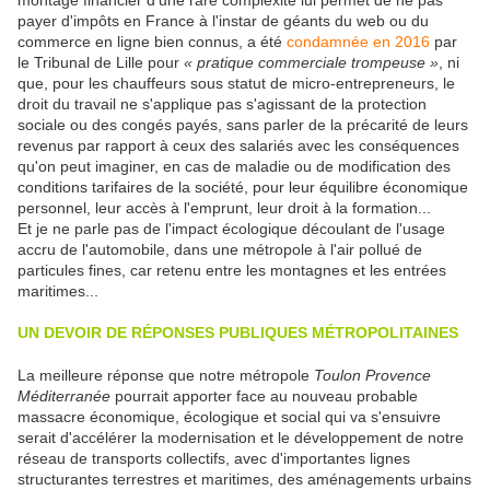
montage financier d'une rare complexité lui permet de ne pas
payer d'impôts en France à l'instar de géants du web ou du
commerce en ligne bien connus, a été
condamnée en 2016
par
le Tribunal de Lille pour
« pratique commerciale trompeuse »
, ni
que, pour les chauffeurs sous statut de micro-entrepreneurs, le
droit du travail ne s'applique pas s'agissant de la protection
sociale ou des congés payés, sans parler de la précarité de leurs
revenus par rapport à ceux des salariés avec les conséquences
qu'on peut imaginer, en cas de maladie ou de modification des
conditions tarifaires de la société, pour leur équilibre économique
personnel, leur accès à l'emprunt, leur droit à la formation...
Et je ne parle pas de l'impact écologique découlant de l'usage
accru de l'automobile, dans une métropole à l'air pollué de
particules fines, car retenu entre les montagnes et les entrées
maritimes...
UN DEVOIR DE RÉPONSES PUBLIQUES MÉTROPOLITAINES
La meilleure réponse que notre métropole
Toulon Provence
Méditerranée
pourrait apporter face au nouveau probable
massacre économique, écologique et social qui va s'ensuivre
serait d'accélérer la modernisation et le développement de notre
réseau de transports collectifs, avec d'importantes lignes
structurantes terrestres et maritimes, des aménagements urbains