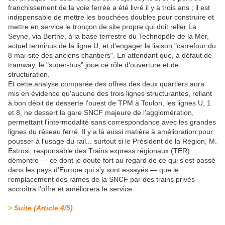
franchissement de la voie ferrée a été livré il y a trois ans ; il est
indispensable de mettre les bouchées doubles pour construire et
mettre en service le tronçon de site propre qui doit relier La
Seyne, via Berthe, à la base terrestre du Technopôle de la Mer,
actuel terminus de la ligne U, et d'engager la liaison "carrefour du
8 mai-site des anciens chantiers". En attendant que, à défaut de
tramway, le "super-bus" joue ce rôle d'ouverture et de
structuration.
Et cette analyse comparée des offres des deux quartiers aura
mis en évidence qu'aucune des trois lignes structurantes, reliant
à bon débit de desserte l'ouest de TPM à Toulon, les lignes U, 1
et 8, ne dessert la gare SNCF majeure de l'agglomération,
permettant l'intermodalité sans correspondance avec les grandes
lignes du réseau ferré. Il y a là aussi matière à amélioration pour
pousser à l'usage du rail... surtout si le Président de la Région, M.
Estrosi, responsable des Trains express régionaux (TER)
démontre — ce dont je doute fort au regard de ce qui s'est passé
dans les pays d'Europe qui s'y sont essayés — que le
remplacement des rames de la SNCF par des trains privés
accroîtra l'offre et améliorera le service...
>
Suite (Article 4/5)