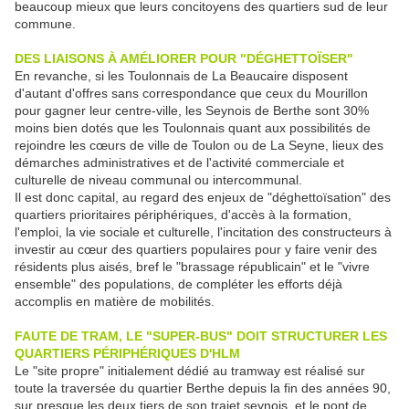
beaucoup mieux que leurs concitoyens des quartiers sud de leur
commune.
DES LIAISONS À AMÉLIORER POUR "DÉGHETTOÏSER"
En revanche, si les Toulonnais de La Beaucaire disposent
d'autant d'offres sans correspondance que ceux du Mourillon
pour gagner leur centre-ville, les Seynois de Berthe sont 30%
moins bien dotés que les Toulonnais quant aux possibilités de
rejoindre les cœurs de ville de Toulon ou de La Seyne, lieux des
démarches administratives et de l'activité commerciale et
culturelle de niveau communal ou intercommunal.
Il est donc capital, au regard des enjeux de "déghettoïsation" des
quartiers prioritaires périphériques, d'accès à la formation,
l'emploi, la vie sociale et culturelle, l'incitation des constructeurs à
investir au cœur des quartiers populaires pour y faire venir des
résidents plus aisés, bref le "brassage républicain" et le "vivre
ensemble" des populations, de compléter les efforts déjà
accomplis en matière de mobilités.
FAUTE DE TRAM, LE "SUPER-BUS" DOIT STRUCTURER LES
QUARTIERS PÉRIPHÉRIQUES D'HLM
Le "site propre" initialement dédié au tramway est réalisé sur
toute la traversée du quartier Berthe depuis la fin des années 90,
sur presque les deux tiers de son trajet seynois, et le pont de