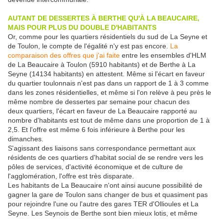
AUTANT DE DESSERTES À BERTHE QU'À LA BEAUCAIRE,
MAIS POUR PLUS DU DOUBLE D'HABITANTS
Or, comme pour les quartiers résidentiels du sud de La Seyne et
de Toulon, le compte de l'égalité n'y est pas encore.
La
comparaison des offres que j'ai faite
entre les ensembles d'HLM
de La Beaucaire à Toulon (5910 habitants) et de Berthe à La
Seyne (14134 habitants) en attestent. Même si l'écart en faveur
du quartier toulonnais n'est pas dans un rapport de 1 à 3 comme
dans les zones résidentielles, et même si l'on relève à peu près le
même nombre de dessertes par semaine pour chacun des
deux quartiers, l'écart en faveur de La Beaucaire rapporté au
nombre d'habitants est tout de même dans une proportion de 1 à
2,5. Et l'offre est même 6 fois inférieure à Berthe pour les
dimanches.
S'agissant des liaisons sans correspondance permettant aux
résidents de ces quartiers d'habitat social de se rendre vers les
pôles de services, d'activité économique et de culture de
l'agglomération, l'offre est très disparate.
Les habitants de La Beaucaire n'ont ainsi aucune possibilité de
gagner la gare de Toulon sans changer de bus et quasiment pas
pour rejoindre l'une ou l'autre des gares TER d'Ollioules et La
Seyne. Les Seynois de Berthe sont bien mieux lotis, et même