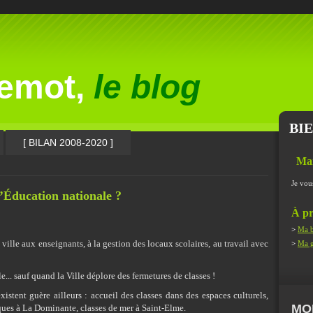
lemot,
le blog
BI
[ BILAN 2008-2020 ]
Ma
Je vou
l’Éducation nationale ?
À pr
>
Ma b
 ville aux enseignants, à la gestion des locaux scolaires, au travail avec
>
Ma g
e... sauf quand la Ville déplore des fermetures de classes !
existent guère ailleurs : accueil des classes dans des espaces culturels,
MO
iques à La Dominante, classes de mer à Saint-Elme.