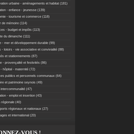
ation urbaine - aménagements et habitat
(181)
tion - enfance - jeunesse
(139)
mie - tourisme et commerce
(118)
r de mémoire
(114)
ces - budget et impôts
(113)
te du dimanche
(111)
e - mer et développement durable
(99)
 - loisirs - vie associative et convivialité
(88)
ités et stationnements
(87)
e - provençalité et festivités
(86)
- hôpital - maternité
(72)
ces publics et personnels communaux
(64)
re et patrimoine seynois
(49)
t intercommunalité
(47)
ion - emploi et insertion
(43)
 régionale
(40)
ports régionaux et nationaux
(27)
ages et international
(20)
ONNEZ-VOUS !