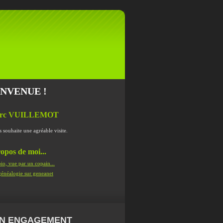
ENVENUE !
rc VUILLEMOT
s souhaite une agréable visite.
opos de moi...
io, vue par un copain...
énéalogie sur geneanet
N ENGAGEMENT