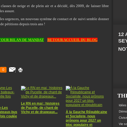
classes de neige et de plein air et a décidé, dès 2009, de laisser libre
es assure.
 les urgences, un nouveau système de contact et de suivi semble donner
 de pétitions depuis trois ans !
12
OUR BILAN DE MANDAT
RETOUR ACCUEIL DU BLOG
SE
NOT
0
TH
Le RN en mai : histoires
Idées 
e-Les
de Pucelle, de chant de
Démoc
bateaux-bus
Vichy et de drapeaux...
À la Gauche Républicaine
fois coulée
et Socialiste, nous
Civism
prônons pour 2027 un
Vie so
bloc populaire et