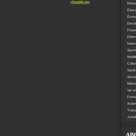
républicain
Rénov
Éduca
Écono
Devoi
Finan
Déten
Natur
Sports
Mobil
Cultur
Santé 
Servi
Mémoi
Var e
Format
Action
Trans
Jumel
AB