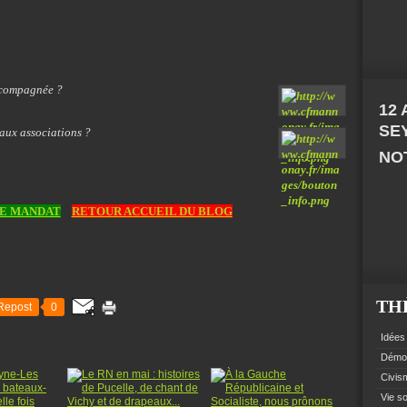
accompagnée ?
12
SE
aux associations ?
NOT
DE MANDAT
RETOUR ACCUEIL DU BLOG
TH
Repost
0
Idées 
Démoc
Civism
Vie so