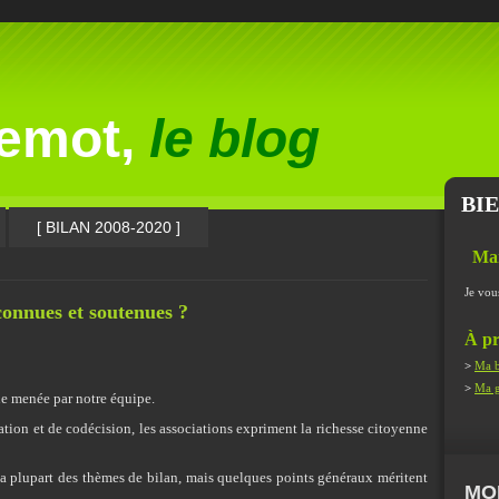
lemot,
le blog
BI
[ BILAN 2008-2020 ]
Ma
Je vou
econnues et soutenues ?
À pr
>
Ma b
>
Ma g
que menée par notre équipe.
ation et de codécision, les associations expriment la richesse citoyenne
a plupart des thèmes de bilan, mais quelques points généraux méritent
MO