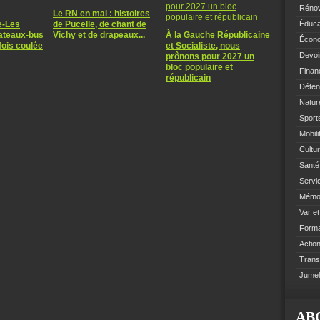
Rénov
Le RN en mai : histoires
e-Les
de Pucelle, de chant de
Éduca
bateaux-bus
Vichy et de drapeaux...
À la Gauche Républicaine
Écono
fois coulée
et Socialiste, nous
Devoi
prônons pour 2027 un
bloc populaire et
Finan
républicain
Déten
Natur
Sports
Mobil
Cultur
Santé 
Servi
Mémoi
Var e
Format
Action
Trans
Jumel
AB