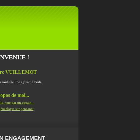
ENVENUE !
rc VUILLEMOT
s souhaite une agréable visite.
opos de moi...
io, vue par un copain...
énéalogie sur geneanet
N ENGAGEMENT