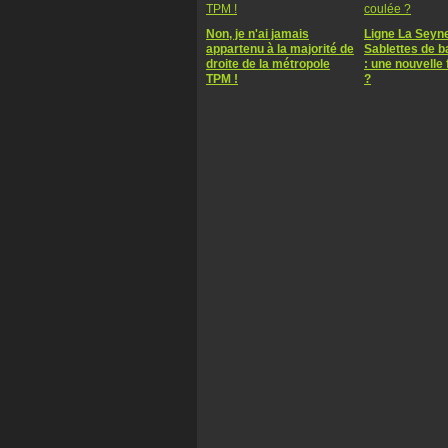
Non, je n'ai jamais
Ligne La Seyn
appartenu à la majorité de
Sablettes de 
droite de la métropole
: une nouvelle 
TPM !
?