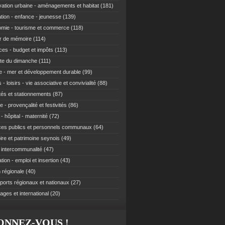
ation urbaine - aménagements et habitat
(181)
tion - enfance - jeunesse
(139)
mie - tourisme et commerce
(118)
r de mémoire
(114)
ces - budget et impôts
(113)
te du dimanche
(111)
e - mer et développement durable
(99)
 - loisirs - vie associative et convivialité
(88)
ités et stationnements
(87)
e - provençalité et festivités
(86)
- hôpital - maternité
(72)
ces publics et personnels communaux
(64)
re et patrimoine seynois
(49)
t intercommunalité
(47)
ion - emploi et insertion
(43)
 régionale
(40)
ports régionaux et nationaux
(27)
ages et international
(20)
ONNEZ-VOUS !