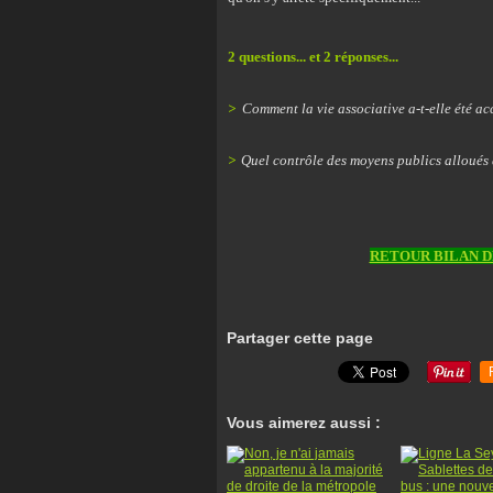
2 questions... et 2 réponses...
>
Comment la vie associative a-t-elle été 
>
Quel contrôle des moyens publics alloués 
RETOUR BILAN 
Partager cette page
Vous aimerez aussi :