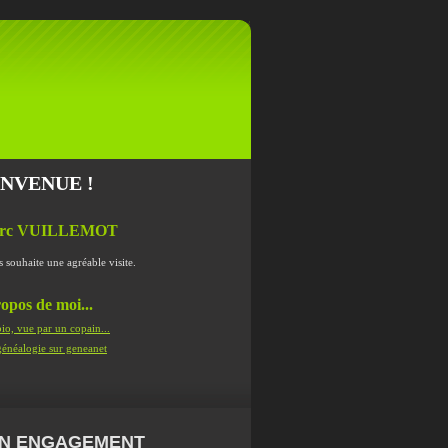
ENVENUE !
rc VUILLEMOT
s souhaite une agréable visite.
opos de moi...
io, vue par un copain...
énéalogie sur geneanet
N ENGAGEMENT