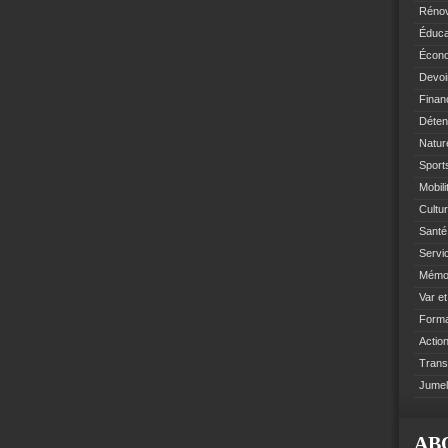
Rénov
Éduca
Écono
Devoi
Finan
Déten
Natur
Sports
Mobil
Cultur
Santé 
Servi
Mémoi
Var e
Format
Action
Trans
Jumel
AB