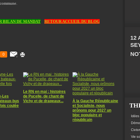
ur commune.
 BILAN DE MANDAT
RETOUR ACCUEIL DU BLOG
12
SE
NOT
0
Le RN en mai : histoires
e-Les
de Pucelle, de chant de
bateaux-bus
Vichy et de drapeaux...
À la Gauche Républicaine
TH
fois coulée
et Socialiste, nous
prônons pour 2027 un
bloc populaire et
Idées 
républicain
Démoc
Civism
Vie so