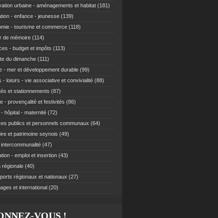
ation urbaine - aménagements et habitat
(181)
tion - enfance - jeunesse
(139)
mie - tourisme et commerce
(118)
r de mémoire
(114)
ces - budget et impôts
(113)
te du dimanche
(111)
e - mer et développement durable
(99)
 - loisirs - vie associative et convivialité
(88)
ités et stationnements
(87)
e - provençalité et festivités
(86)
- hôpital - maternité
(72)
ces publics et personnels communaux
(64)
re et patrimoine seynois
(49)
t intercommunalité
(47)
ion - emploi et insertion
(43)
 régionale
(40)
ports régionaux et nationaux
(27)
ages et international
(20)
ONNEZ-VOUS !