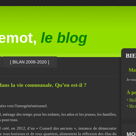
lemot,
le blog
BI
[ BILAN 2008-2020 ]
Ma
Je vou
 dans la vie communale. Qu’en est-il ?
À pr
>
Ma b
nées vers l'intergénérationnel.
>
Ma g
, ménage des temps pour les enfants, les ados et les jeunes, les familles,
s pour tous.
té créé, en 2012, d’un « Conseil des anciens », instance de démocratie
MO
e tous horizons et de tous quartiers, alimentent la réflexion des élus du