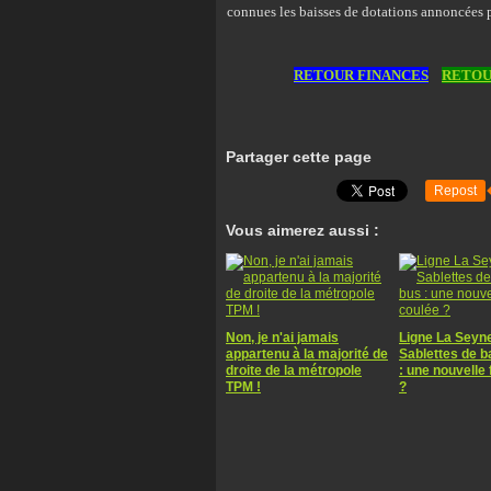
connues les baisses de dotations annoncées p
RETOUR FINANCES
RETOU
Partager cette page
Repost
Vous aimerez aussi :
Non, je n'ai jamais
Ligne La Seyn
appartenu à la majorité de
Sablettes de 
droite de la métropole
: une nouvelle 
TPM !
?