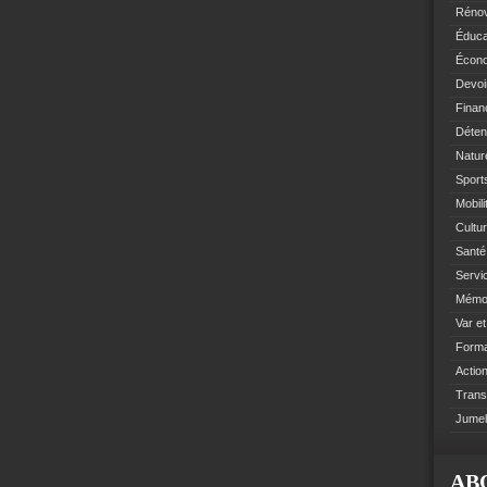
Rénov
Éduca
Écono
Devoi
Finan
Déten
Natur
Sports
Mobil
Cultur
Santé 
Servi
Mémoi
Var e
Format
Action
Trans
Jumel
AB