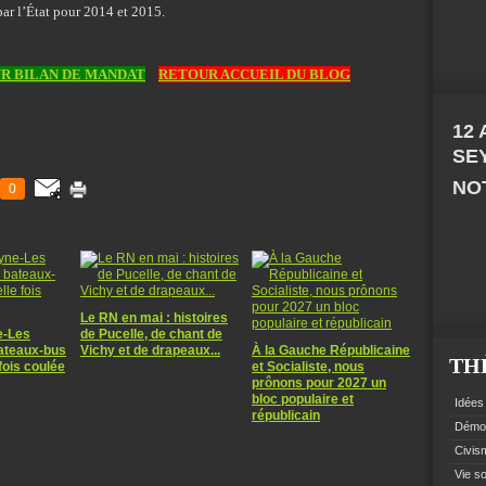
ar l’État pour 2014 et 2015.
R BILAN DE MANDAT
RETOUR ACCUEIL DU BLOG
12
SE
NOT
0
Le RN en mai : histoires
e-Les
de Pucelle, de chant de
bateaux-bus
Vichy et de drapeaux...
À la Gauche Républicaine
TH
fois coulée
et Socialiste, nous
prônons pour 2027 un
bloc populaire et
Idées 
républicain
Démoc
Civism
Vie so