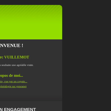
ENVENUE !
rc VUILLEMOT
s souhaite une agréable visite.
opos de moi...
io, vue par un copain...
énéalogie sur geneanet
N ENGAGEMENT