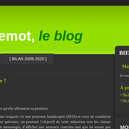
lemot,
le blog
BI
[ BILAN 2008-2020 ]
Ma
Je vou
r ?
À pr
>
Ma b
>
Ma g
re qu'elle affermisse sa position.
dans lesquels vit une personne handicapée (2010) et ceux de condition
s spéciaux, on poursuit l’objectif de cette réduction vers les classes
MO
e mensonger, d’afficher une annonce concrète tant que ne seront pas