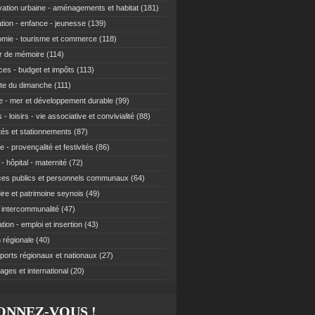
ation urbaine - aménagements et habitat
(181)
tion - enfance - jeunesse
(139)
mie - tourisme et commerce
(118)
r de mémoire
(114)
ces - budget et impôts
(113)
te du dimanche
(111)
e - mer et développement durable
(99)
 - loisirs - vie associative et convivialité
(88)
ités et stationnements
(87)
e - provençalité et festivités
(86)
- hôpital - maternité
(72)
ces publics et personnels communaux
(64)
re et patrimoine seynois
(49)
t intercommunalité
(47)
ion - emploi et insertion
(43)
 régionale
(40)
ports régionaux et nationaux
(27)
ages et international
(20)
ONNEZ-VOUS !