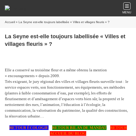
MENU
Accueil
» La Seyne est-elle toujours labellisée « Villes et villages fleuris » ?
La Seyne est-elle toujours labellisée « Villes et
villages fleuris » ?
Elle a conservé sa troisième fleur et a même obtenu la mention
« encouragements » depuis 2009.
Très exigeant, le jury régional des villes et villages fleuris surveille tout : le
service espaces verts, son fonctionnement, ses équipements, ses méthodes
(plantes à faible consommation d’eau, par exemple), les efforts de
fleurissement et d’aménagement d’espaces verts bien sûr, la propreté et le
nettoiement des rues, l’animation, l’éducation à l’écologie, la
communication, la valorisation du patrimoine, la qualité des constructions,
la rénovation urbaine…
RETOUR ÉCOLOGIE
RETOUR BILAN DE MANDAT
RETOUR
ACCUEIL DU BLOG