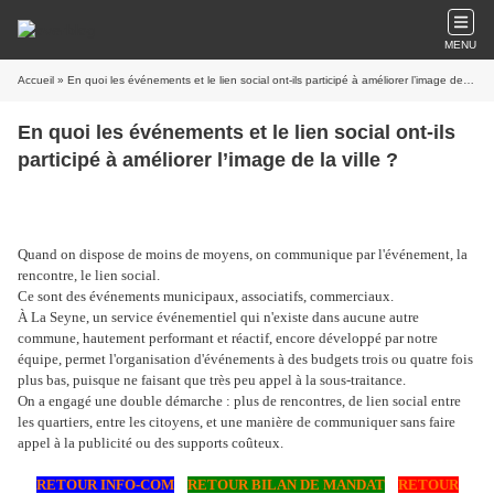
MENU
Accueil
» En quoi les événements et le lien social ont-ils participé à améliorer l’image de la ville ?
En quoi les événements et le lien social ont-ils
participé à améliorer l’image de la ville ?
Quand on dispose de moins de moyens, on communique par l'événement, la
rencontre, le lien social.
Ce sont des événements municipaux, associatifs, commerciaux.
À La Seyne, un service événementiel qui n'existe dans aucune autre
commune, hautement performant et réactif, encore développé par notre
équipe, permet l'organisation d'événements à des budgets trois ou quatre fois
plus bas, puisque ne faisant que très peu appel à la sous-traitance.
On a engagé une double démarche : plus de rencontres, de lien social entre
les quartiers, entre les citoyens, et une manière de communiquer sans faire
appel à la publicité ou des supports coûteux.
RETOUR INFO-COM
RETOUR BILAN DE MANDAT
RETOUR