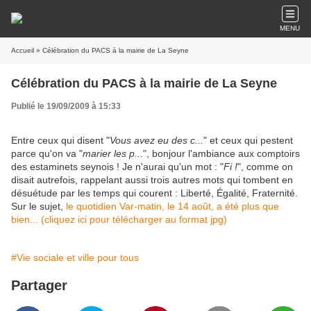
MENU
Accueil
» Célébration du PACS à la mairie de La Seyne
Célébration du PACS à la mairie de La Seyne
Publié le 19/09/2009 à 15:33
Entre ceux qui disent "
Vous avez eu des c...
" et ceux qui pestent
parce qu'on va "
marier les p...
", bonjour l'ambiance aux comptoirs
des estaminets seynois ! Je n'aurai qu'un mot : "
Fi !
", comme on
dis
ait autrefois, rappelant aussi trois autres mots qui tombent en
désuétude par les temps qui courent : Liberté, Égalité, Fraternité.
Sur le sujet,
le quotidien Var-matin, le 14 août, a été plus que
bien... (cliquez ici pour télécharger au format jpg)
#Vie sociale et ville pour tous
Partager