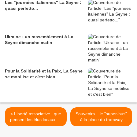
Les "journées italiennes" La Seyne :
quasi perfetto...
Ukraine : un rassemblement à La
Seyne dimanche matin
Pour la Solidarité et la Paix, La Seyne
se mobilise et c'est bien
< Liberté associative : que
Souvenirs... le "super-bus"
pensent les élus locaux du
à la place du tramway
nouveau "contrat" imposé
décidé il y a 10 ans pour...
par l'État aux associations ?
2014 >