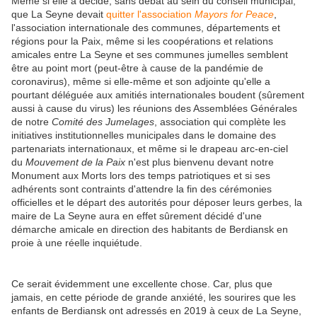
Même si elle a décidé, sans débat au sein du conseil municipal,
que La Seyne devait
quitter l'association
Mayors for Peace
,
l'association internationale des communes, départements et
régions pour la Paix, même si les coopérations et relations
amicales entre La Seyne et ses communes jumelles semblent
être au point mort (peut-être à cause de la pandémie de
coronavirus), même si elle-même et son adjointe qu'elle a
pourtant déléguée aux amitiés internationales boudent (sûrement
aussi à cause du virus) les réunions des Assemblées Générales
de notre
Comité des Jumelages
, association qui complète les
initiatives institutionnelles municipales dans le domaine des
partenariats internationaux, et même si le drapeau arc-en-ciel
du
Mouvement de la Paix
n'est plus bienvenu devant notre
Monument aux Morts lors des temps patriotiques et si ses
adhérents sont contraints d'attendre la fin des cérémonies
officielles et le départ des autorités pour déposer leurs gerbes, la
maire de La Seyne aura en effet sûrement décidé d'une
démarche amicale en direction des habitants de Berdiansk en
proie à une réelle inquiétude.
Ce serait évidemment une excellente chose. Car, plus que
jamais, en cette période de grande anxiété, les sourires que les
enfants de Berdiansk ont adressés en 2019 à ceux de La Seyne,