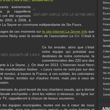
Rénov
cents événements
Éduca
e, je rappellerai
Écono
1657-2007 SUR LE SITE LA SEYNE INFO
i ont été organisés
Devoi
e de 2001 à 2008, à
n de La Seyne en commune indépendante de Six-Fours.
Finan
Déten
s images de ces moments sur
le site Internet
La Seyne Info
que
Natur
connu Nicky avec le soutien de l'association
Le Cri
. C'était à
Sports
Mobil
Ce fut ensuite, alors que c'était
notre équipe qui présidait aux
Cultur
ES SOLDATS DE L'AN II
destinées de notre commune, la
Santé 
commémoration des 220 ans des
Servi
arte à La Seyne...). On était en 2013. L'historien local Henri
Mémoi
tte manifestation festive :
« Leurs noms ne sont pas sur des
Var e
rendus, à travers la France, à ces soldats, les volontaires
e la Nation, tombés sur d'autres fronts, mais pas à ceux de
Format
ission.
Action
 centenaire du pont levant de nos chantiers navals, qui a donné
Trans
Navale enchantée »
dont les vidéos ci-dessous, en ligne sur
Jumel
e TV
, rappelleront à chacun de beaux souvenirs.
t les équipes municipales, toutes ont eu à cœur de nous
AB
conquête, pour nos nouveaux venus)
« de notre histoire et