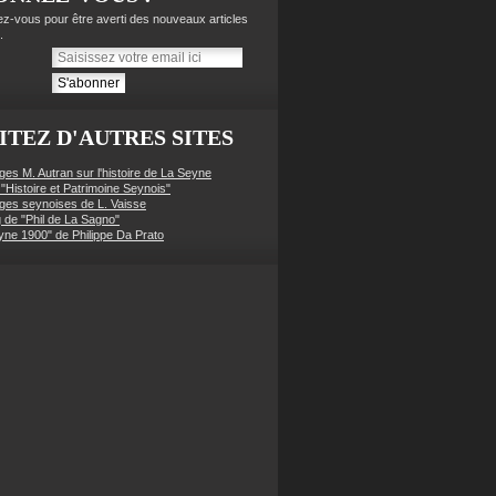
z-vous pour être averti des nouveaux articles
.
ITEZ D'AUTRES SITES
ges M. Autran sur l'histoire de La Seyne
 "Histoire et Patrimoine Seynois"
ges seynoises de L. Vaisse
g de "Phil de La Sagno"
yne 1900" de Philippe Da Prato