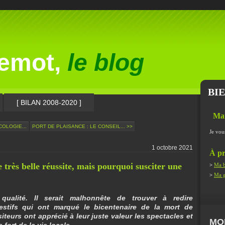
lemot,
le blog
BI
[ BILAN 2008-2020 ]
Ma
COLOGIE...
PORT DE PLAISANCE : LE CONSEIL... >>
Je vou
1 octobre 2021
À pr
 très belle réussite, mais pourquoi susciter une
>
Ma b
>
Ma g
ualité. Il serait malhonnête de trouver à redire
estifs qui ont marqué le bicentenaire de la mort de
iteurs ont apprécié à leur juste valeur les spectacles et
MO
fort de la vie locale.