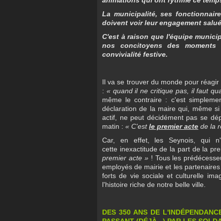
La municipalité, ses fonctionnair
doivent voir leur engagement salué
C'est à raison que l'équipe munici
nos concitoyens des moments exc
convivialité festive.
Il va se trouver du monde pour réagir 
:
« quand il ne critique pas, il faut qu
même le contraire : c'est simplemen
déclaration de la maire qui, même si 
actif, ne peut décidément pas se dépa
matin :
« C'est
le premier acte
de la r
Car, en effet, les Seynois, qui 
cette inexactitude de la part de la pr
premier acte »
! Tous les prédécesseu
employés de mairie et les partenaires
forts de vie sociale et culturelle im
l'histoire riche de notre belle ville.
DES 350 ANS DE L'INDÉPENDANC
PASSANT (DÉJÀ...) PAR LES SOLDA