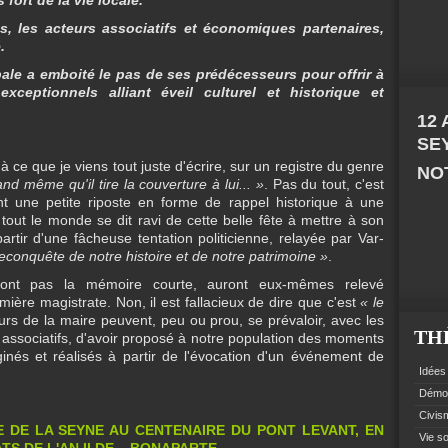
es, les acteurs associatifs et économiques partenaires,
.
pale a emboité le pas de ses prédécesseurs pour offrir à
eptionnels alliant éveil culturel et historique et
12
SE
à ce que je viens tout juste d'écrire, sur un registre du genre
NOT
and même qu'il tire la couverture à lui... »
. Pas du tout, c'est
t une petite riposte en forme de rappel historique à une
tout le monde se dit ravi de cette belle fête à mettre à son
rtir d'une fâcheuse tentation politicienne, relayée par Var-
econquête de notre histoire et de notre patrimoine »
.
n'ont pas la mémoire courte, auront eux-mêmes relevé
emière magistrate. Non, il est fallacieux de dire que c'est
« le
rs de la maire peuvent, peu ou prou, se prévaloir, avec les
TH
 associatifs, d'avoir proposé à notre population des moments
aginés et réalisés à partir de l'évocation d'un événement de
Idées 
Démoc
Civism
E DE LA SEYNE AU CENTENAIRE DU PONT LEVANT, EN
Vie so
TS DE L'AN II DE... BONAPARTE