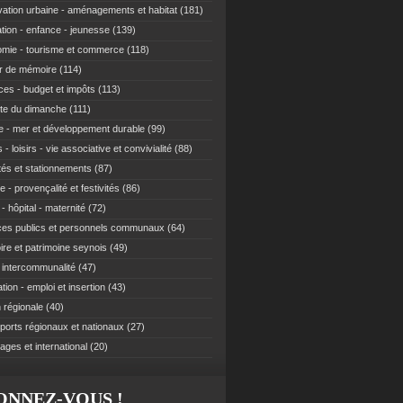
ation urbaine - aménagements et habitat
(181)
tion - enfance - jeunesse
(139)
mie - tourisme et commerce
(118)
r de mémoire
(114)
ces - budget et impôts
(113)
te du dimanche
(111)
e - mer et développement durable
(99)
 - loisirs - vie associative et convivialité
(88)
ités et stationnements
(87)
e - provençalité et festivités
(86)
- hôpital - maternité
(72)
ces publics et personnels communaux
(64)
re et patrimoine seynois
(49)
t intercommunalité
(47)
ion - emploi et insertion
(43)
 régionale
(40)
ports régionaux et nationaux
(27)
ages et international
(20)
ONNEZ-VOUS !