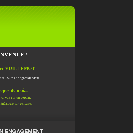
ENVENUE !
rc VUILLEMOT
s souhaite une agréable visite.
opos de moi...
io, vue par un copain...
énéalogie sur geneanet
N ENGAGEMENT