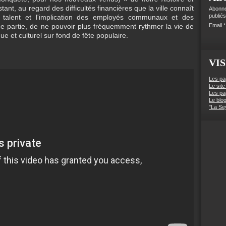
stant, au regard des difficultés financières que la ville connaît
Abonne
publiés
talent et l'implication des employés communaux et des
e partie, de ne pouvoir plus fréquemment rythmer la vie de
Email
que et culturel sur fond de fête populaire.
VIS
Les pa
Le site
Les pa
Le blo
"La Se