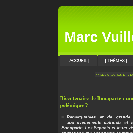
Marc Vuil
[ ACCUEIL ]
[ THÈMES ]
<< LES GAUCHES ET L'É
Bicentenaire de Bonaparte : une
polémique ?
Remarquables et de grande q
aux événements culturels et f
Bonaparte. Les Seynois et leurs vis
animations qui ont rythmé ce temps 