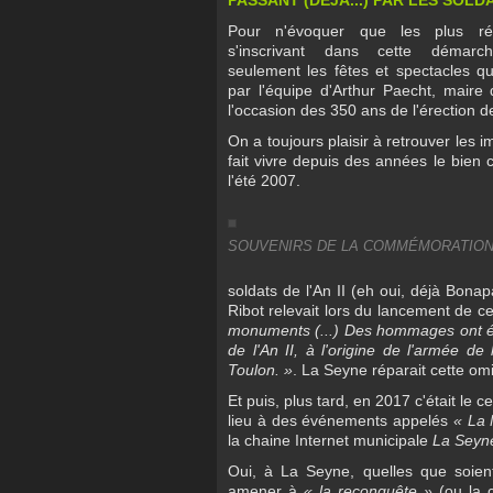
Pour n'évoquer que les plus ré
s'inscrivant dans cette démarch
seulement les fêtes et spectacles qu
par l'équipe d'Arthur Paecht, mair
l'occasion des 350 ans de l'érectio
On a toujours plaisir à retrouver le
fait vivre depuis des années le bien 
l'été 2007.
SOUVENIRS DE LA COMMÉMORATION D
soldats de l'An II (eh oui, déjà Bonap
Ribot relevait lors du lancement de ce
monuments (...) Des hommages ont été 
de l'An II, à l'origine de l'armée d
Toulon. »
. La Seyne réparait cette om
Et puis, plus tard, en 2017 c'était le
lieu à des événements appelés
« La 
la chaine Internet municipale
La Seyn
Oui, à La Seyne, quelles que soien
amener à
« la reconquête »
(ou la 