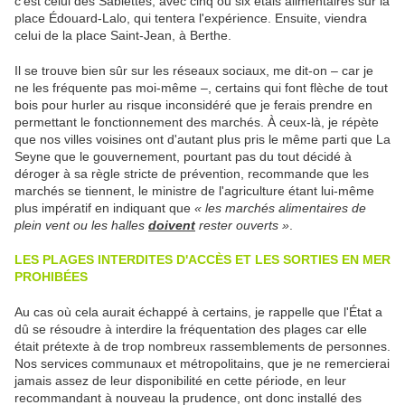
c'est celui des Sablettes, avec cinq ou six étals alimentaires sur la
place Édouard-Lalo, qui tentera l'expérience. Ensuite, viendra
celui de la place Saint-Jean, à Berthe.
Il se trouve bien sûr sur les réseaux sociaux, me dit-on – car je
ne les fréquente pas moi-même –, certains qui font flèche de tout
bois pour hurler au risque inconsidéré que je ferais prendre en
permettant le fonctionnement des marchés. À ceux-là, je répète
que nos villes voisines ont d'autant plus pris le même parti que La
Seyne que le gouvernement, pourtant pas du tout décidé à
déroger à sa règle stricte de prévention, recommande que les
marchés se tiennent, le ministre de l'agriculture étant lui-même
plus impératif en indiquant que
« les marchés alimentaires de
plein vent ou les halles
doivent
rester ouverts »
.
LES PLAGES INTERDITES D'ACCÈS ET LES SORTIES EN MER
PROHIBÉES
Au cas où cela aurait échappé à certains, je rappelle que l'État a
dû se résoudre à interdire la fréquentation des plages car elle
était prétexte à de trop nombreux rassemblements de personnes.
Nos services communaux et métropolitains, que je ne remercierai
jamais assez de leur disponibilité en cette période, en leur
recommandant à nouveau la prudence, ont donc installé des