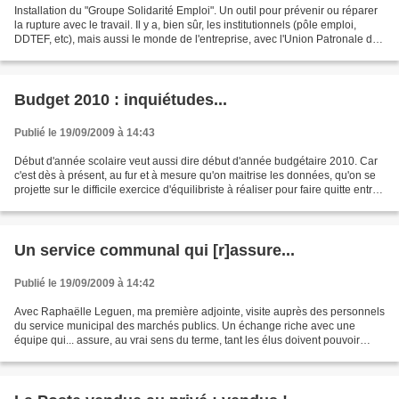
Installation du "Groupe Solidarité Emploi". Un outil pour prévenir ou réparer
la rupture avec le travail. Il y a, bien sûr, les institutionnels (pôle emploi,
DDTEF, etc), mais aussi le monde de l'entreprise, avec l'Union Patronale du
Var, de l'insertion,...
Budget 2010 : inquiétudes...
Publié le 19/09/2009 à 14:43
Début d'année scolaire veut aussi dire début d'année budgétaire 2010. Car
c'est dès à présent, au fur et à mesure qu'on maitrise les données, qu'on se
projette sur le difficile exercice d'équilibriste à réaliser pour faire quitte entre
recettes et dépenses....
Un service communal qui [r]assure...
Publié le 19/09/2009 à 14:42
Avec Raphaëlle Leguen, ma première adjointe, visite auprès des personnels
du service municipal des marchés publics. Un échange riche avec une
équipe qui... assure, au vrai sens du terme, tant les élus doivent pouvoir
dormir sur leurs deux oreilles malgré...