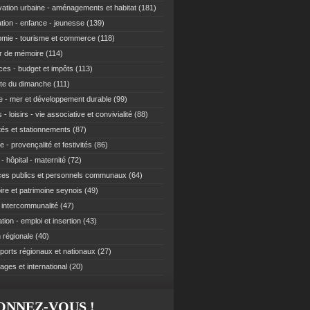
ation urbaine - aménagements et habitat
(181)
tion - enfance - jeunesse
(139)
mie - tourisme et commerce
(118)
r de mémoire
(114)
ces - budget et impôts
(113)
te du dimanche
(111)
e - mer et développement durable
(99)
 - loisirs - vie associative et convivialité
(88)
ités et stationnements
(87)
e - provençalité et festivités
(86)
- hôpital - maternité
(72)
ces publics et personnels communaux
(64)
re et patrimoine seynois
(49)
t intercommunalité
(47)
ion - emploi et insertion
(43)
 régionale
(40)
ports régionaux et nationaux
(27)
ages et international
(20)
ONNEZ-VOUS !