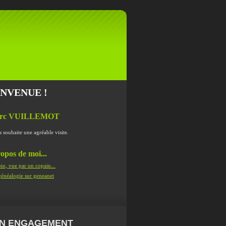
ENVENUE !
rc VUILLEMOT
s souhaite une agréable visite.
opos de moi...
io, vue par un copain...
énéalogie sur geneanet
N ENGAGEMENT