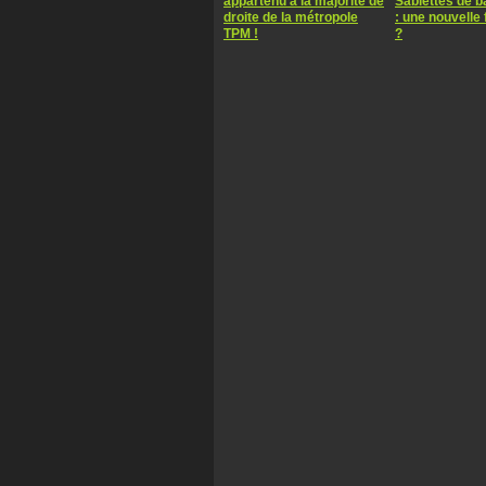
appartenu à la majorité de
Sablettes de 
droite de la métropole
: une nouvelle 
TPM !
?