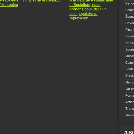
bateaux-bus
Vichy et de drapeaux...
À la Gauche Républicaine
Rénov
fois coulée
et Socialiste, nous
prônons pour 2027 un
Éduca
bloc populaire et
Écono
républicain
Devoi
Finan
Déten
Natur
Sports
Mobil
Cultur
Santé 
Servi
Mémoi
Var e
Format
Action
Trans
Jumel
AB