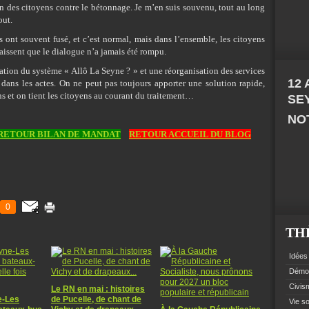
ion des citoyens contre le bétonnage. Je m’en suis souvenu, tout au long
out.
es ont souvent fusé, et c’est normal, mais dans l’ensemble, les citoyens
issent que le dialogue n’a jamais été rompu.
ation du système « Allô La Seyne ? » et une réorganisation des services
12
t dans les actes. On ne peut pas toujours apporter une solution rapide,
ns et on tient les citoyens au courant du traitement…
SE
NOT
RETOUR BILAN DE MANDAT
RETOUR ACCUEIL DU BLOG
0
TH
Idées 
Démoc
Civism
Le RN en mai : histoires
e-Les
de Pucelle, de chant de
Vie so