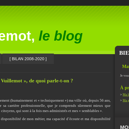
lemot,
le blog
BI
[ BILAN 2008-2020 ]
Ma
Je vou
Vuillemot », de quoi parle-t-on ?
À pr
>
Ma b
faitement (humainement et « techniquement ») ma ville où, depuis 56 ans,
>
Ma g
oute sa carrière professionnelle, que je comprends sûrement mieux que
citoyens, qui sont à la fois mes administrés et mes « semblables ».
disponibilité de mon métier, ma capacité d’écoute et ma disponibilité
MO