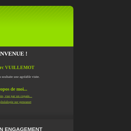
ENVENUE !
rc VUILLEMOT
s souhaite une agréable visite.
opos de moi...
io, vue par un copain...
énéalogie sur geneanet
N ENGAGEMENT