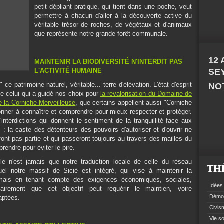
petit dépliant pratique, qui tient dans une poche, veut
permettre à chacun d'aller à la découverte active du
véritable trésor de roches, de végétaux et d'animaux
que représente notre grande forêt communale.
12
MAINTENIR LA BIODIVERSITÉ N'INTERDIT PAS
L'ACTIVITÉ HUMAINE
SE
 ce patrimoine naturel, véritable... terre d'élévation. L'état d'esprit
NOT
ue celui qui a guidé nos choix pour
la revalorisation du Domaine de
e la Corniche Merveilleuse
, que certains appellent aussi "Corniche
 donner à connaître et comprendre pour mieux respecter et protéger.
interdictions qui donnent le sentiment de la tranquillité face aux
 : la caste des détenteurs des pouvoirs d'autoriser et d'ouvrir ne
font pas partie et qui passeront toujours au travers des mailles du
prendre pour éviter le pire.
Elle n'est jamais que notre traduction locale de celle du réseau
TH
el notre massif de Sicié est intégré, qui vise à maintenir la
, mais en tenant compte des exigences économiques, sociales,
Idées 
clairement que cet objectif peut requérir le maintien, voire
Démoc
aptées.
Civism
Vie so