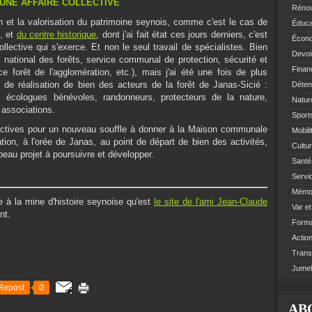
 UNE AFFAIRE COLLECTIVE
Rénov
on et la valorisation du patrimoine seynois, comme c'est le cas de
Éduca
, et
du centre historique
, dont j'ai fait état ces jours derniers, c'est
Écono
llective qui s'exerce. Et non le seul travail de spécialistes. Bien
Devoi
e national des forêts, service communal de protection, sécurité et
Finan
e forêt de l'agglomération, etc.), mais j'ai été une fois de plus
et de réalisation de bien des acteurs de la forêt de Janas-Sicié :
Déten
, écologues bénévoles, randonneurs, protecteurs de la nature,
Natur
 associations.
Sports
pectives pour un nouveau souffle à donner à la Maison communale
Mobil
ation, à l'orée de Janas, au point de départ de bien des activités,
Cultur
beau projet à poursuivre et développer.
Santé 
Servi
Mémoi
cle à la mine d'histoire seynoise qu'est
le site de l'ami Jean-Claude
Var e
nt.
Format
Action
Trans
Jumel
Repost
0
AB