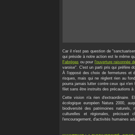
Car il n'est pas question de "sanctuariser"
qui préside à notre action est le même q
Fabrégas
ou pour
l'ouverture raisonnée d
varoise". C'est un parti pris qui préfère
À l'opposé des choix de fermetures et d'
risques, mais qui ne règlent rien au fond
pourra jamais lutter contre ceux qui n'en 
filet sans être instruits des précautions à 
Cette vision n'a rien d'extraordinaire. 
écologique européen Natura 2000, auqu
biodiversité des patrimoines naturels
culturelles et régionales, précisant 
l'encouragement, d'activités humaines ad