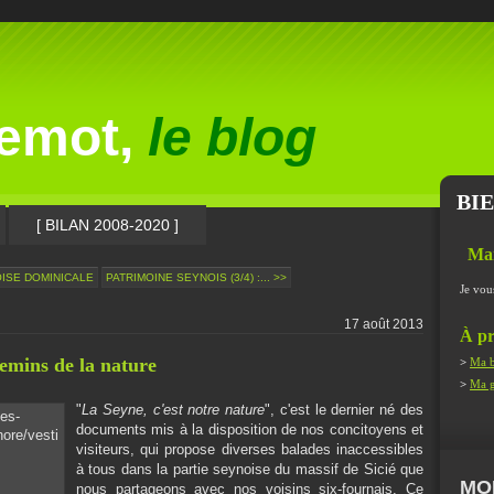
lemot,
le blog
BI
[ BILAN 2008-2020 ]
Ma
ISE DOMINICALE
PATRIMOINE SEYNOIS (3/4) :... >>
Je vou
17 août 2013
À pr
hemins de la nature
>
Ma b
>
Ma g
"
La Seyne, c'est notre nature
", c'est le dernier né des
documents mis à la disposition de nos concitoyens et
visiteurs, qui propose diverses balades inaccessibles
à tous dans la partie seynoise du massif de Sicié que
MO
nous partageons avec nos voisins six-fournais. Ce