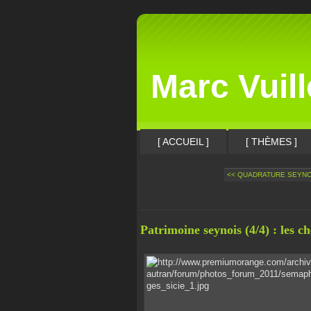
Marc Vuil
[ ACCUEIL ]
[ THÈMES ]
<< QUADRATURE SEYNO
Patrimoine seynois (4/4) : les c