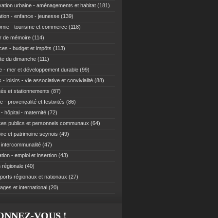
ation urbaine - aménagements et habitat
(181)
tion - enfance - jeunesse
(139)
mie - tourisme et commerce
(118)
r de mémoire
(114)
ces - budget et impôts
(113)
te du dimanche
(111)
e - mer et développement durable
(99)
 - loisirs - vie associative et convivialité
(88)
ités et stationnements
(87)
e - provençalité et festivités
(86)
- hôpital - maternité
(72)
ces publics et personnels communaux
(64)
re et patrimoine seynois
(49)
t intercommunalité
(47)
ion - emploi et insertion
(43)
 régionale
(40)
ports régionaux et nationaux
(27)
ages et international
(20)
ONNEZ-VOUS !