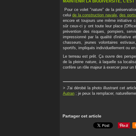
MAINTENIR LA BIODIVERSITÉ, C'EST
Pour ce volet "nature" de la préservati
celui
de la construction navale
,
des ports
encore et toujours une même initiative co
sûr ceux-ci y ont toute leur place (Offic
prévention des risques, pompiers, servic
impressionné par la qualité d'initiative 
chasseurs, jeunes volontaires estivaux
sportifs, impliqués individuellement ou en
Le terreau est prêt. Ça ouvre des pers
de la pleine nature, à laquelle sa localis
confère un rôle majeur à exercer pour un 
> J'ai dérobé la photo illustrant cet arti
Autran
; je peux la remplacer, naturelleme
Partager cet article