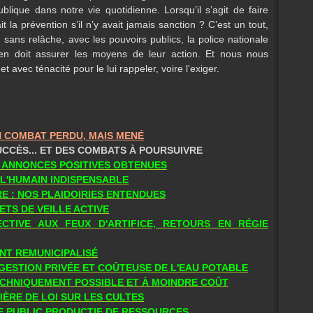
publique dans notre vie quotidienne. Lorsqu’il s’agit de faire
it la prévention s’il n’y avait jamais sanction ? C’est un tout,
, sans relâche, avec les pouvoirs publics, la police nationale
alien doit assurer les moyens de leur action. Et nous nous
vec ténacité pour le lui rappeler, voire l'exiger.
UN COMBAT PERDU, MAIS MENÉ
UCCÈS... ET DES COMBATS À POURSUIVRE
S ANNONCES POSITIVES OBTENUES
 L'HUMAIN INDISPENSABLE
E : NOS PLAIDOIRIES ENTENDUES
ETS DE VEILLE ACTIVE
CTIVE AUX FEUX D'ARTIFICE, RETOURS EN RÉGIE
NT REMUNICIPALISÉ
 GESTION PRIVÉE ET COÛTEUSE DE L'EAU POTABLE
TECHNIQUEMENT POSSIBLE ET À MOINDRE COÛT
IÈRE DE LOI SUR LES CULTES
ICE PUBLIC PRODUCTIF DE RESSOURCES