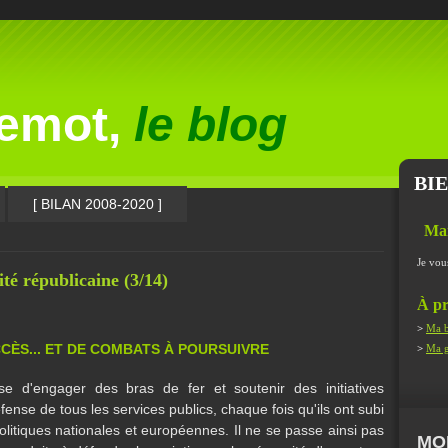
lemot,
le blog
BI
[ BILAN 2008-2020 ]
Ma
Je vou
lité républicaine (3/14)
À pr
>
Ma b
CCÈS... ET DE COMBATS À POURSUIVRE
>
Ma g
 d'engager des bras de fer et soutenir des initiatives
ense de tous les services publics, chaque fois qu'ils ont subi
litiques nationales et européennes. Il ne se passe ainsi pas
MO