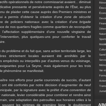
fectifs opérationnels de notre commissariat avaient... diminué
Rénov
dicative pressante et persévérante auprès de l'État, au plus
Éduca
nu de plaider cette cause auprès des Premiers ministres et
Écono
 qui a permis d'obtenir la création d'une
zone de sécurité
Devoi
taine de policiers nationaux avec la création d'une
brigade
Finan
ance de nos quartiers fragiles comme
quartiers de reconquête
Déten
 l'affectation supplémentaire d'une nouvelle vingtaine de
Natur
'intervention, plus quelques-uns pour conforter le travail
Sports
ire.
Mobil
Cultur
u problème et du fait que, sans action territoriale large, les
Santé 
icières strictement locales auraient été annihilés par le
Servi
s empêchés ou interpellés par d'autres venus du voisinage,
Mémoi
exigeantes pour La Seyne, mais également pour les trois
le phénomène se manifestait.
Var e
Format
aître nos efforts pour partie couronnés de succès, d'autant
Action
t ont été confortés par notre décision d'augmenter de neuf
Trans
unicipale, par la signature avec le préfet d'une
convention de
Jumel
t nationale
, levier considérable pour combiner et rendre ainsi
rrain, une adaptation des patrouilles aux horaires utiles à la
AB
 souvent les victimes de première ligne, le doublement