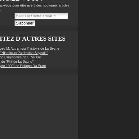
z-vous pour être averti des nouveaux articles
.
ITEZ D'AUTRES SITES
ges M. Autran sur l'histoire de La Seyne
 "Histoire et Patrimoine Seynois"
ges seynoises de L. Vaisse
g de "Phil de La Sagno"
yne 1900" de Philippe Da Prato