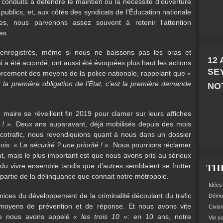
onduits à défendre le maintien ou la nécessité d'ouverture
publics, et, aux côtés des syndicats de l'Éducation nationale
ves, nous parvenons assez souvent à retenir l'attention
es.
nregistrés, même si nous ne baissons pas les bras et
12
i a été accordé, ont aussi été évoquées plus haut les actions
SE
rcement des moyens de la police nationale, rappelant que
«
st la première obligation de l’État, c’est la première demande
NOT
 maire se réveillent fin 2019 pour clamer sur leurs affiches
 ! »
. Deux ans auparavant, déjà mobilisés depuis des mois
arcotrafic, nous revendiquions quant à nous dans un dossier
ois
:
« La sécurité ? une priorité ! »
. Nous pourrions réclamer
at, mais le plus important est que nous avons pris au sérieux
u vivre ensemble tandis que d'autres semblaient se frotter
TH
 partie de la délinquance que connait notre métropole.
Idées 
ices du développement de la criminalité découlant du trafic
Démoc
moyens de prévention et de réponse. Et nous avons vite
Civism
ue nous avons appelé
« les trois 10 »
: en 10 ans, notre
Vie so