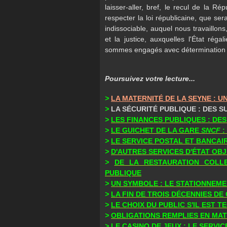
laisser-aller, bref, le recul de la Ré
respecter la loi républicaine, que sera
indissociable, auquel nous travaillons
et la justice, auxquelles l'État rég
sommes engagés avec détermination et a
Poursuivez votre lecture...
>
LA MATERNITÉ DE LA SEYNE : 
>
LA SÉCURITÉ PUBLIQUE : DES S
>
LES FINANCES PUBLIQUES : DE
>
LE GUICHET DE LA GARE
SNCF
:
>
LE SERVICE POSTAL ET BANCAIR
>
D'AUTRES SERVICES D'ÉTAT OBJ
>
DE LA RESTAURATION COLLE
PUBLIQUE
>
UN SYMBOLE : LE STATIONNEME
>
LA FIN DE TROIS DÉCENNIES DE
>
LE CHOIX DU PUBLIC S'IL EST 
>
OBLIGATIONS REMPLIES EN MAT
>
LE CASINO DE JEUX : LE SERV