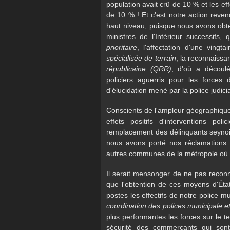
population avait crû de 10 % et les ef
de 10 % ! Et c'est notre action reven
haut niveau, puisque nous avons obte
ministres de l'Intérieur successifs,
prioritaire
, l'affectation d'une ving
spécialisée de terrain
, la reconnaiss
républicaine (QRR)
, d'où a découlé
policiers aguerris pour les forces d
d'élucidation mené par la police judicia
Conscients de l'ampleur géographique d
effets positifs d'interventions pol
remplacement des délinquants seynoi
nous avons porté nos réclamations 
autres communes de la métropole où 
Il serait mensonger de ne pas reconn
que l'obtention de ces moyens d'Éta
postes les effectifs de notre police m
coordination des polices municipale e
plus performantes les forces sur le te
sécurité des commerçants qui sont