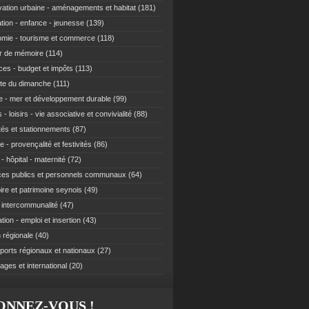
ation urbaine - aménagements et habitat
(181)
tion - enfance - jeunesse
(139)
mie - tourisme et commerce
(118)
r de mémoire
(114)
ces - budget et impôts
(113)
te du dimanche
(111)
e - mer et développement durable
(99)
 - loisirs - vie associative et convivialité
(88)
ités et stationnements
(87)
e - provençalité et festivités
(86)
- hôpital - maternité
(72)
ces publics et personnels communaux
(64)
re et patrimoine seynois
(49)
t intercommunalité
(47)
ion - emploi et insertion
(43)
 régionale
(40)
ports régionaux et nationaux
(27)
ages et international
(20)
ONNEZ-VOUS !