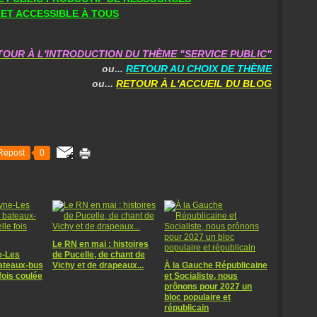
 ET ACCESSIBLE À TOUS
TOUR À L'INTRODUCTION DU THÈME "SERVICE PUBLIC"
ou...
RETOUR AU CHOIX DE THÈME
ou...
RETOUR À L'ACCUEIL DU BLOG
Repost
0
Le RN en mai : histoires
e-Les
de Pucelle, de chant de
bateaux-bus
Vichy et de drapeaux...
À la Gauche Républicaine
fois coulée
et Socialiste, nous
prônons pour 2027 un
bloc populaire et
républicain