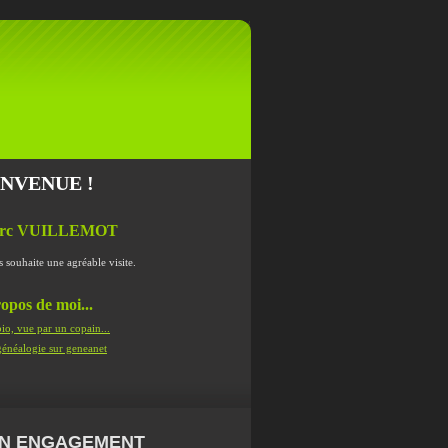
ENVENUE !
rc VUILLEMOT
s souhaite une agréable visite.
opos de moi...
io, vue par un copain...
énéalogie sur geneanet
N ENGAGEMENT