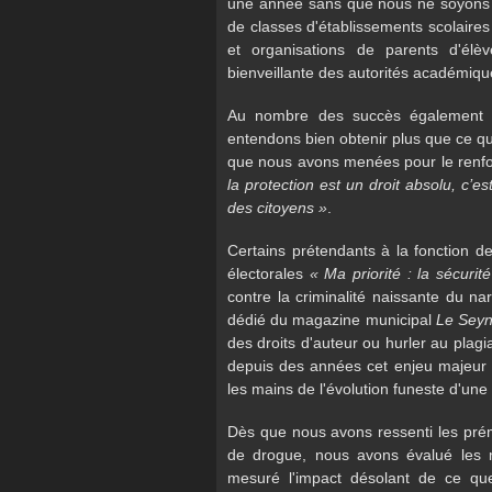
une année sans que nous ne soyons c
de classes d'établissements scolaires 
et organisations de parents d'élè
bienveillante des autorités académiqu
Au nombre des succès également e
entendons bien obtenir plus que ce qu
que nous avons menées pour le renfo
la protection est un droit absolu, c’e
des citoyens »
.
Certains prétendants à la fonction de
électorales
« Ma priorité : la sécurité
contre la criminalité naissante du n
dédié du magazine municipal
Le Seyn
des droits d'auteur ou hurler au plagi
depuis des années cet enjeu majeur d
les mains de l'évolution funeste d'une
Dès que nous avons ressenti les prém
de drogue, nous avons évalué les 
mesuré l'impact désolant de ce q