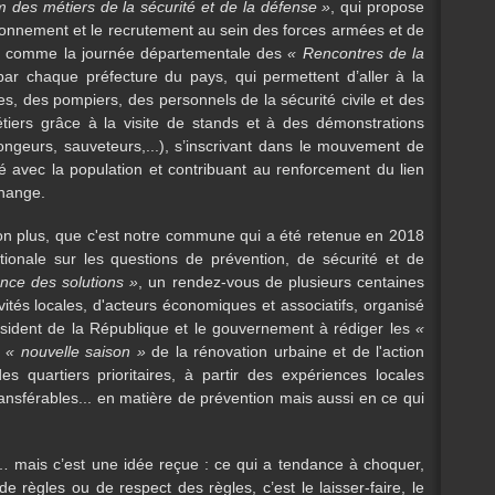
 des métiers de la sécurité et de la défense »
, qui propose
ctionnement et le recrutement au sein des forces armées et de
out comme la journée départementale des
« Rencontres de la
 par chaque préfecture du pays, qui permettent d’aller à la
s, des pompiers, des personnels de la sécurité civile et des
étiers grâce à la visite de stands et à des démonstrations
plongeurs, sauveteurs,...), s’inscrivant dans le mouvement de
 avec la population et contribuant au renforcement du lien
change.
non plus, que c'est notre commune qui a été retenue en 2018
ationale sur les questions de prévention, de sécurité et de
nce des solutions »
, un rendez-vous de plusieurs centaines
ivités locales, d'acteurs économiques et associatifs, organisé
ésident de la République et le gouvernement à rédiger les
«
e
« nouvelle saison »
de la rénovation urbaine et de l'action
s quartiers prioritaires, à partir des expériences locales
ransférables... en matière de prévention mais aussi en ce qui
mais c’est une idée reçue : ce qui a tendance à choquer,
e règles ou de respect des règles, c’est le laisser-faire, le