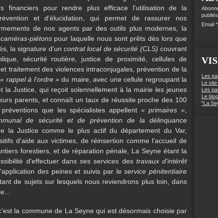
financiers pour rendre plus efficace l'utilisation de la
Abonne
publiés
révention et d'élucidation, qui permet de rassurer nos
Email
rmements de nos agents par des outils plus modernes, la
e
caméras-piétons
pour laquelle nous sont prêts dès lors que
és, la signature d'un
contrat local de sécurité (CLS)
couvrant
lique, sécurité routière, justice de proximité, cellules de
VIS
et traitement des violences intraconjugales, prévention de la
Les pa
e
« rappel à l’ordre »
du maire, avec une cellule regroupant la
Le site
 et la Justice, qui reçoit solennellement à la mairie les jeunes
Les pa
Le blo
eurs parents, et connaît un taux de réussite proche des 100
"La Se
 préventions que les spécialistes appellent
« primaires »
,
mmunal de sécurité et de prévention de la délinquance
de la Justice comme le plus actif du département du Var,
sitifs d'aide aux victimes, de réinsertion comme l'accueil de
tiers forestiers, et de réparation pénale, La Seyne étant la
sibilité d'effectuer dans ses services des
travaux d'intérêt
application des peines et suivis par le
service pénitentiaire
tant de sujets sur lesquels nous reviendrons plus loin, dans
e...
 c'est la commune de La Seyne qui est désormais choisie par