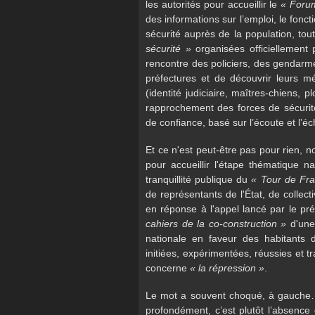
les autorités pour accueillir le
« Forum
des informations sur l’emploi, le fon
sécurité auprès de la population, t
sécurité »
organisées officiellement
rencontre des policiers, des gendarme
préfectures et de découvrir leurs m
(identité judiciaire, maîtres-chiens, 
rapprochement des forces de sécurité
de confiance, basé sur l’écoute et l’é
Et ce n'est peut-être pas pour rien, 
pour accueillir l'étape thématique n
tranquillité publique du
« Tour de Fra
de représentants de l'État, de collect
en réponse à l'appel lancé par le pr
cahiers de la co-construction »
d'un
nationale en faveur des habitants de
initiées, expérimentées, réussies et t
concerne
« la répression »
.
Le mot a souvent choqué, à gauche… 
profondément, c’est plutôt l’absence d