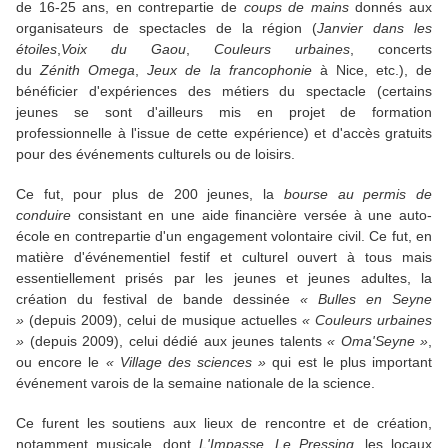
de 16-25 ans, en contrepartie de
coups de mains
donnés aux
organisateurs de spectacles de la région (
Janvier
dans les
étoiles
,
Voix du Gaou
,
Couleurs urbaines
, concerts
du
Zénith Omega
,
Jeux de la
francophonie
à Nice, etc.), de
bénéficier d'expériences des métiers du spectacle (certains
jeunes se sont d'ailleurs mis en projet de formation
professionnelle à l'issue de cette expérience) et d'accès gratuits
pour des événements culturels ou de loisirs.
Ce fut, pour plus de 200 jeunes, la
bourse au permis de
conduire
consistant en une aide financière versée à une auto-
école en contrepartie d'un engagement volontaire civil. Ce fut, en
matière d'événementiel festif et culturel ouvert à tous mais
essentiellement prisés par les jeunes et jeunes adultes, la
création du festival de bande dessinée
« Bulles en Seyne
»
(depuis 2009), celui de musique actuelles
« Couleurs urbaines
»
(depuis 2009), celui dédié aux jeunes talents
« Oma'Seyne »
,
ou encore le
« Village des sciences »
qui est le plus important
événement varois de la semaine nationale de la science.
Ce furent les soutiens aux lieux de rencontre et de création,
notamment musicale, dont
L'Impasse
,
Le Pressing,
les locaux